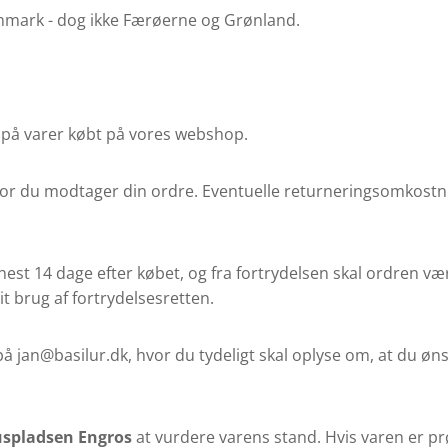
Danmark - dog ikke Færøerne og Grønland.
t på varer købt på vores webshop.
or du modtager din ordre. Eventuelle returneringsomkostni
enest 14 dage efter købet, og fra fortrydelsen skal ordren v
it brug af fortrydelsesretten.
på jan@basilur.dk, hvor du tydeligt skal oplyse om, at du øns
spladsen Engros
at vurdere varens stand. Hvis varen er pr