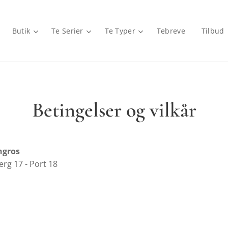
Butik
Te Serier
Te Typer
Tebreve
Tilbud
Betingelser og vilkår
ngros
rg 17 - Port 18