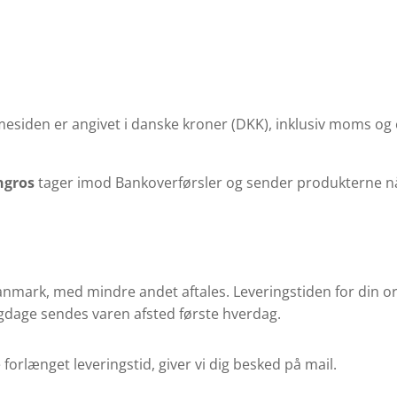
esiden er angivet i danske kroner (DKK), inklusiv moms og 
ngros
tager imod Bankoverførsler og sender produkterne n
Danmark, med mindre andet aftales. Leveringstiden for din o
igdage sendes varen afsted første hverdag.
e forlænget leveringstid, giver vi dig besked på mail.