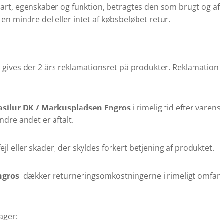
 art, egenskaber og funktion, betragtes den som brugt og af 
å en mindre del eller intet af købsbeløbet retur.
 gives der 2 års reklamationsret på produkter. Reklamation g
asilur DK /
Markuspladsen Engros
i rimelig tid efter vare
dre andet er aftalt.
jl eller skader, der skyldes forkert betjening af produktet.
ngros
dækker returneringsomkostningerne i rimeligt omfang
ager: