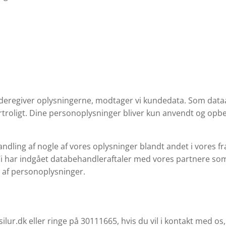
ideregiver oplysningerne, modtager vi kundedata. Som dataa
troligt. Dine personoplysninger bliver kun anvendt og opbev
andling af nogle af vores oplysninger blandt andet i vores f
Vi har indgået databehandleraftaler med vores partnere som
 af personoplysninger.
lur.dk eller ringe på 30111665, hvis du vil i kontakt med os,