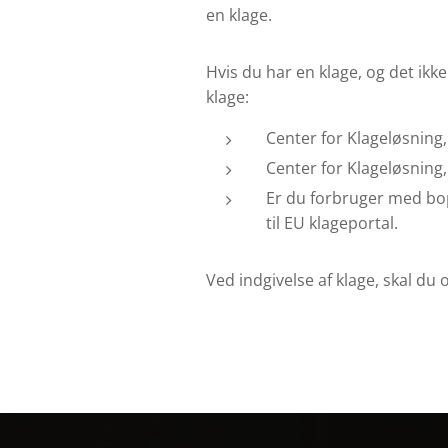
en klage.
Hvis du har en klage, og det ikk
klage:
Center for Klageløsning,
Center for Klageløsning
Er du forbruger med bop
til EU klageportal.
Ved indgivelse af klage, skal du