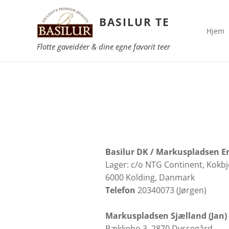
BASILUR TE
Hjem
Flotte gaveidéer & dine egne favorit teer
Basilur DK /
Markuspladsen E
Lager: c/o NTG Continent, Kokbje
6000 Kolding, Danmark
Telefon
20340073 (Jørgen)
Markuspladsen Sjælland (Jan)
Bækkebo 3, 2870 Dyssegård