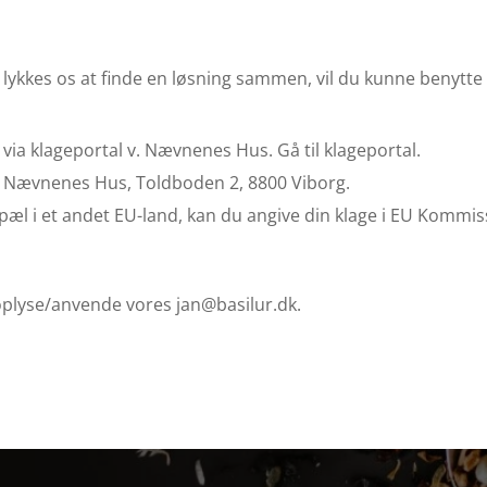
e lykkes os at finde en løsning sammen, vil du kunne benytte
 via klageportal v. Nævnenes Hus. Gå til klageportal.
, Nævnenes Hus, Toldboden 2, 8800 Viborg.
æl i et andet EU-land, kan du angive din klage i EU Kommis
 oplyse/anvende vores jan@basilur.dk.