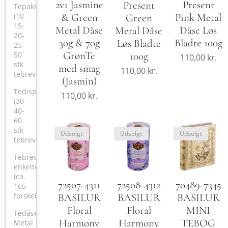
Present
2v1 Jasmine
Present
Tepakker
(10-
Pink Metal
& Green
Green
15-
Dåse Løs
Metal Dåse
Metal Dåse
20-
Bladte 100g
30g & 70g
Løs Bladte
25-
GrønTe
100g
50
110,00
kr.
stk
med smag
110,00
kr.
tebreve)
(Jasmin)
Tedisplay
110,00
kr.
(30-
40-
60
stk
Udsolgt
Udsolgt
Udsolgt
tebreve)
Tebreve,
enkelte
(ca.
72507-4311
72508-4312
70489-7345
165
forskellige)
BASILUR
BASILUR
BASILUR
Floral
Floral
MINI
Tedåser
Harmony
Harmony
TEBOG
Metal