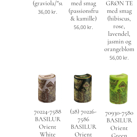
(graviola/"sukkeræble")
med smag
GRØN TE
(passionsfrugt
med smag
36,00
kr.
& kamille)
(hibiscus,
rose,
56,00
kr.
lavendel,
jasmin og
orangebloms
56,00
kr.
70224-7588
(28) 70226-
70930-7580
BASILUR
7586
BASILUR
Orient
BASILUR
Orient
White
Orient
Green