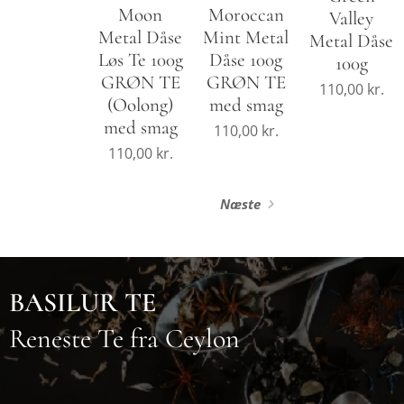
Moon
Moroccan
Valley
Metal Dåse
Mint Metal
Metal Dåse
Løs Te 100g
Dåse 100g
100g
GRØN TE
GRØN TE
110,00
kr.
(Oolong)
med smag
med smag
110,00
kr.
110,00
kr.
Næste
BASILUR TE
Reneste Te fra Ceylon