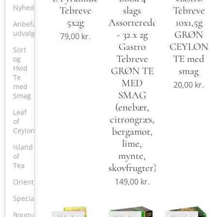
Nyheder
Tebreve
slags
Tebreve
5x2g
Assorterede
10x1,5g
Anbefalet
udvalg
- 32 x 2g
GRØN
79,00
kr.
Gastro
CEYLON
Sort
Tebreve
TE med
og
Hvid
GRØN TE
smag
Te
MED
20,00
kr.
med
SMAG
Smag
(enebær,
Leaf
citrongræs,
of
bergamot,
Ceylon
lime,
Island
mynte,
of
Tea
skovfrugter)
149,00
kr.
Oriental
Specialty
Bouquet