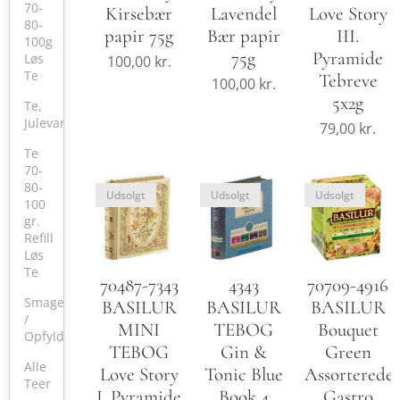
70-
Kirsebær
Lavendel
Love Story
80-
papir 75g
Bær papir
III.
100g
75g
Pyramide
Løs
100,00
kr.
Te
Tebreve
100,00
kr.
5x2g
Te,
Julevarer
79,00
kr.
Te
70-
80-
Udsolgt
Udsolgt
Udsolgt
100
gr.
Refill
Løs
Te
70487-7343
4343
70709-4916
Smagekasser
BASILUR
BASILUR
BASILUR
/
MINI
TEBOG
Bouquet
Opfyldning
TEBOG
Gin &
Green
Alle
Love Story
Tonic Blue
Assorterede
Teer
I. Pyramide
Book 4
Gastro