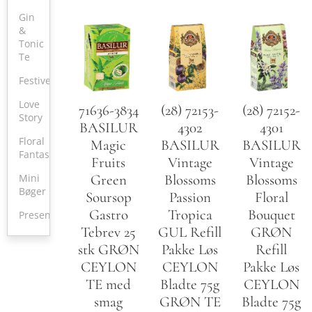
Gin
&
Tonic
Te
Festive
Love
71636-3834
(28) 72153-
(28) 72152-
Story
BASILUR
4302
4301
Floral
Magic
BASILUR
BASILUR
Fantasy
Fruits
Vintage
Vintage
Mini
Green
Blossoms
Blossoms
Bøger
Soursop
Passion
Floral
Gastro
Tropica
Bouquet
Present
Tebrev 25
GUL Refill
GRØN
stk GRØN
Pakke Løs
Refill
CEYLON
CEYLON
Pakke Løs
TE med
Bladte 75g
CEYLON
smag
GRØN TE
Bladte 75g