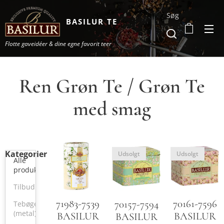
Søg
BASILUR TE
Flotte gaveidéer & dine egne favorit teer
Ren Grøn Te / Grøn Te
med smag
Kategorier
Udsolgt
Udsolgt
Alle
produkter
Tilbud
70161-7596
71983-7539
70157-7594
Tebøger
(metal)
BASILUR
BASILUR
BASILUR