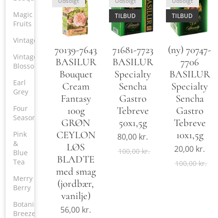
Udsolgt
Udsolgt
Udsolgt
Magic
TILBUD
TILBUD
Fruits
Vintage
(ny) 70747-
70139-7643
71681-7723
Vintage
7706
BASILUR
BASILUR
Blossoms
BASILUR
Bouquet
Specialty
Earl
Specialty
Cream
Sencha
Grey
Sencha
Fantasy
Gastro
Four
Gastro
100g
Tebreve
Seasons
Tebreve
GRØN
50x1,5g
10x1,5g
CEYLON
Pink
80,00
kr.
&
LØS
20,00
kr.
100,00
kr.
Blue
BLADTE
Tea
100,00
kr.
med smag
Merry
(jordbær,
Berry
vanilje)
Botanical
56,00
kr.
Breeze