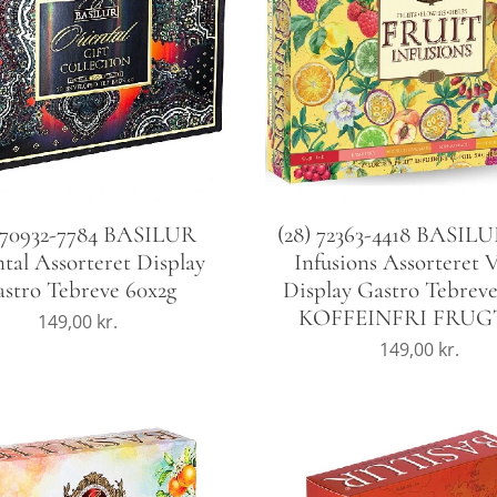
) 70932-7784 BASILUR
(28) 72363-4418 BASILU
tal Assorteret Display
Infusions Assorteret V
stro Tebreve 60x2g
Display Gastro Tebreve
KOFFEINFRI FRUG
149,00
kr.
149,00
kr.