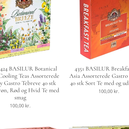
4424 BASILUR Botanical
4351 BASILUR Breakfa
Cooling Teas Assorterede
Asia Assorterede Gastro
y Gastro Tebreve 40 stk
40 stk Sort Te med og u
røn, Rød og Hvid Te med
100,00
kr.
smag
100,00
kr.