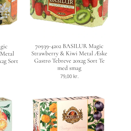
70939-4202 BASILUR Magic
gic
Strawberry & Kiwi Metal Æske
 Metal
Gastro Tebreve 20x2g Sort Te
x2g Sort
med smag
79,00
kr.