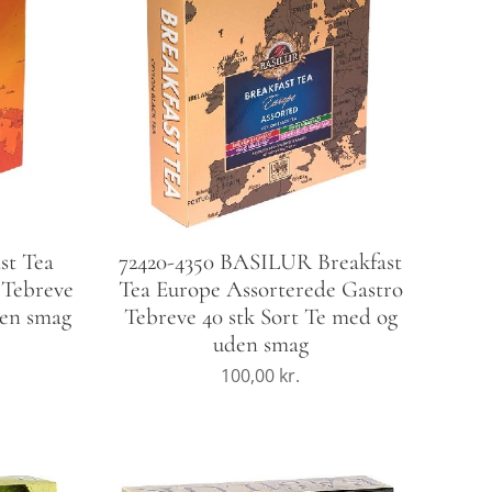
st Tea
72420-4350 BASILUR Breakfast
 Tebreve
Tea Europe Assorterede Gastro
den smag
Tebreve 40 stk Sort Te med og
uden smag
100,00
kr.