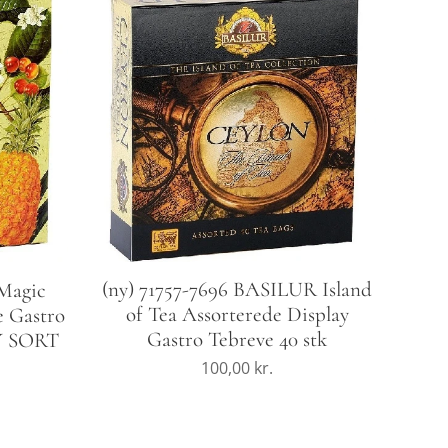
(ny) 71757-7696 BASILUR Island
Magic
of Tea Assorterede Display
e Gastro
Gastro Tebreve 40 stk
Y SORT
100,00
kr.