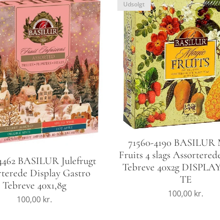
Udsolgt
71560-4190 BASILUR 
Fruits 4 slags Assortered
4462 BASILUR Julefrugt
Tebreve 40x2g DISPLA
rterede Display Gastro
TE
Tebreve 40x1,8g
100,00
kr.
100,00
kr.