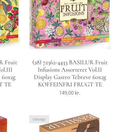
R Fruit
(28) 72362-4433 BASILUR Fruit
ol.III
Infusions Assorteret Vol.II
 60x2g
Display Gastro Tebreve 60x2g
T TE
KOFFEINFRI FRUGT TE
149,00
kr.
Udsolgt