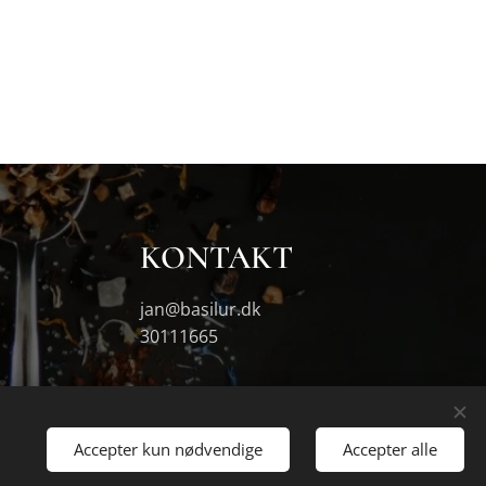
KONTAKT
jan@basilur.dk
30111665
Accepter kun nødvendige
Accepter alle