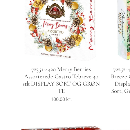
72351-4420 Merry Berries
72252-
Assorterede Gastro Tebreve 40
Breeze 
stk DISPLAY SORT OG GRØN
Displa
TE
Sort, G
100,00
kr.