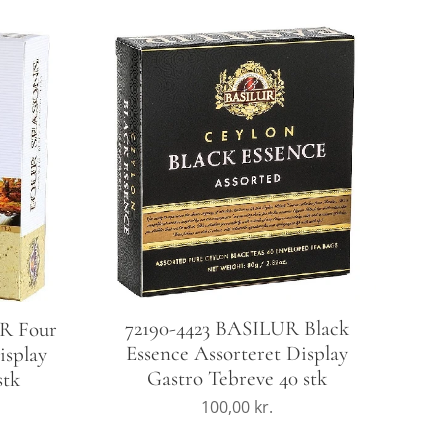
72190-4423 BASILUR Black
UR Four
Essence Assorteret Display
isplay
Gastro Tebreve 40 stk
stk
100,00
kr.