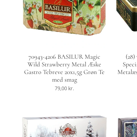
70943-4206 BASILUR Magic
(28
Wild Strawberry Metal Æske
Speci
Gastro Tebreve 20x1,5g Grøn Te
Metalæs
med smag
79,00
kr.