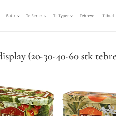
Butik
Te Serier
Te Typer
Tebreve
Tilbud
isplay (20-30-40-60 stk tebr