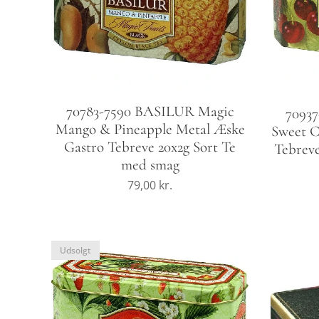
70783-7590 BASILUR Magic
7093
Mango & Pineapple Metal Æske
Sweet C
Gastro Tebreve 20x2g Sort Te
Tebreve
med smag
79,00
kr.
Udsolgt