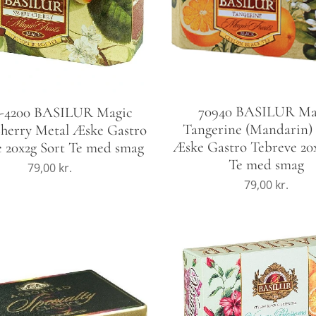
70940 BASILUR Ma
7-4200 BASILUR Magic
Tangerine (Mandarin)
herry Metal Æske Gastro
Æske Gastro Tebreve 20
 20x2g Sort Te med smag
Te med smag
79,00
kr.
79,00
kr.