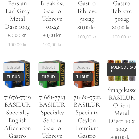
Gastro
Gastro
Persian
Breakfast
Tebreve
Tebreve
Earl Grey
Gastro
50x2g
50x2g
Metal
Tebreve
Dåse 100g
50x2g
80,00
kr.
80,00
kr.
80,00
kr.
80,00
kr.
100,00
kr.
100,00
kr.
100,00
kr.
100,00
kr.
Udsolgt
Udsolgt
Udsolgt
MÆNGDERABA
!
TILBUD
TILBUD
TILBUD
Smagekasse:
71678-7719
71681-7723
71680-7722
BASILUR
BASILUR
BASILUR
BASILUR
Orient
Specialty
Specialty
Specialty
Metal
English
Sencha
Ceylon
Dåser 10 x
Afternoon
Gastro
Premium
100g
Gastro
Tebreve
Gastro
800,00
kr.