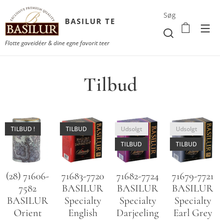
Søg
BASILUR TE
Flotte gaveidéer & dine egne favorit teer
Tilbud
TILBUD !
TILBUD
Udsolgt
Udsolgt
TILBUD
TILBUD
71682-7724
71679-7721
(28) 71606-
71683-7720
BASILUR
BASILUR
7582
BASILUR
Specialty
Specialty
BASILUR
Specialty
Darjeeling
Earl Grey
Orient
English