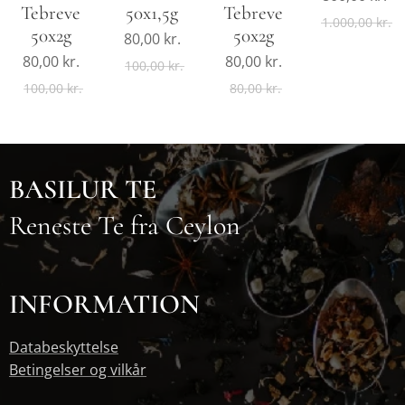
Tebreve
50x1,5g
Tebreve
1.000,00
kr.
50x2g
50x2g
80,00
kr.
80,00
kr.
80,00
kr.
100,00
kr.
100,00
kr.
80,00
kr.
BASILUR TE
Reneste Te fra Ceylon
INFORMATION
Databeskyttelse
Betingelser og vilkår