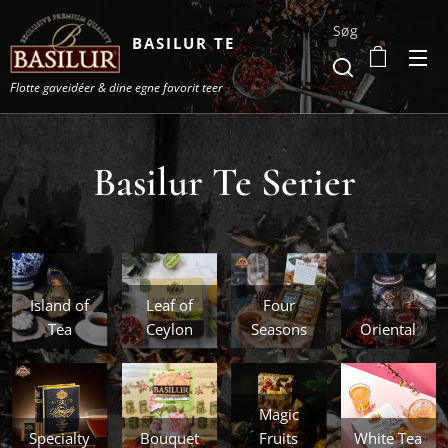
Søg
BASILUR TE
Flotte gaveidéer & dine egne favorit teer
Basilur Te Serier
Island of
Leaf of
Four
Tea
Ceylon
Seasons
Oriental
Magic
Specialty
Bouquet
Fruits
White Tea