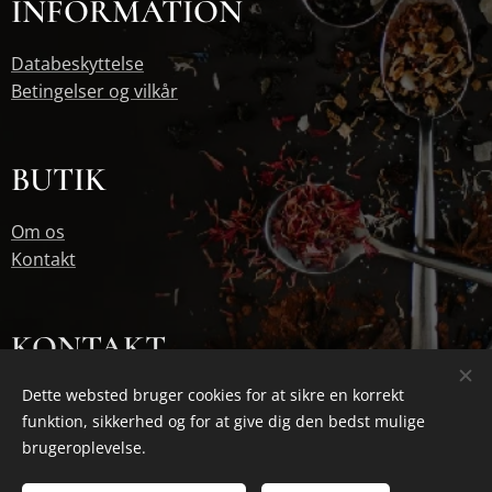
INFORMATION
Databeskyttelse
Betingelser og vilkår
BUTIK
Om os
Kontakt
KONTAKT
Dette websted bruger cookies for at sikre en korrekt
jan@basilur.dk
funktion, sikkerhed og for at give dig den bedst mulige
30111665
brugeroplevelse.