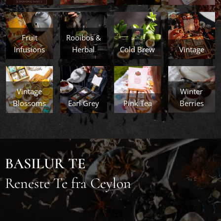
Fruit
Rooibos &
Infusions
Herbal
Cold Brew
Vintage
Vintage
Winter
Blossoms
Earl Grey
Pink Tea
Berries
BASILUR TE
Reneste Te fra Ceylon