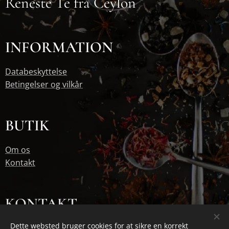
Reneste Te fra Ceylon
INFORMATION
Databeskyttelse
Betingelser og vilkår
BUTIK
Om os
Kontakt
KONTAKT
Dette websted bruger cookies for at sikre en korrekt
jan@basilur.dk