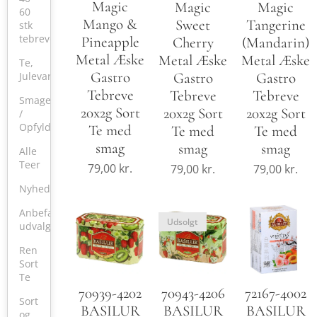
Magic
Magic
Magic
60
Mango &
Tangerine
Sweet
stk
tebreve)
Pineapple
(Mandarin)
Cherry
Metal Æske
Metal Æske
Metal Æske
Te,
Gastro
Gastro
Gastro
Julevarer
Tebreve
Tebreve
Tebreve
Smagekasser
20x2g Sort
20x2g Sort
20x2g Sort
/
Opfyldning
Te med
Te med
Te med
smag
smag
smag
Alle
Teer
79,00
kr.
79,00
kr.
79,00
kr.
Nyheder
Anbefalet
Udsolgt
udvalg
Ren
Sort
Te
70939-4202
72167-4002
70943-4206
Sort
BASILUR
BASILUR
BASILUR
og