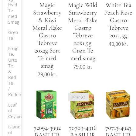
Magic
White Tea
Magic Wild
Hvid
Te
Strawberry
Peach Rose
Strawberry
med
& Kiwi
Gastro
Metal Æske
Smag
Metal Æske
Tebreve
Gastro
Grøn
Gastro
20x1,5g
Tebreve
Te
Tebreve
20x1,5g
40,00
kr.
Frugt
20x2g Sort
Grøn Te
Te,
Te med
med smag
Urte
smag
Te
79,00
kr.
&
79,00
kr.
Rød
Te
/
Koffeinfri
Udsolgt
Leaf
of
Ceylon
72094-3992
70709-4916
70713-4943
Island
of
BASILUR
BASILUR
BASILUR