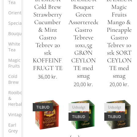
Tea
Cold Brew
Bouquet
Magic
Oriental
Strawberry
Green
Fruits
Cucumber
Assorterede
Mango &
Specialty
& Mint
Gastro
Pineapple
Bouquet
Gastro
Tebreve
Gastro
White
Tebrev 20
10x1,5g
Tebrev 10
Tea
stk
GRØN
stk SORT
KOFFEINFRI
CEYLON
CEYLON
Magic
Fruits
FRUGT TE
TE med
TE med
smag
smag
36,00
kr.
Cold
Brew
20,00
kr.
20,00
kr.
Rooibos
&
Herbal
TILBUD
Udsolgt
Udsolgt
Vintage
TILBUD
TILBUD
Earl
Grey