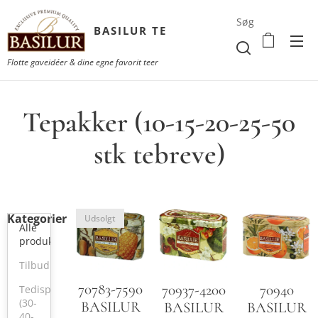
Søg
BASILUR TE
Flotte gaveidéer & dine egne favorit teer
Tepakker (10-15-20-25-50
stk tebreve)
Kategorier
Udsolgt
Alle
produkter
Tilbud
70783-7590
70940
70937-4200
Tedisplay
(30-
BASILUR
BASILUR
BASILUR
40-