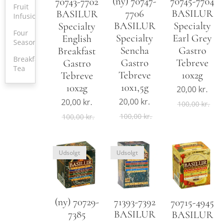
(ny) 70747-
70745-7704
70743-7702
Fruit
7706
BASILUR
BASILUR
Infusions
BASILUR
Specialty
Specialty
Four
Specialty
Earl Grey
English
Seasons
Sencha
Gastro
Breakfast
Breakfast
Gastro
Tebreve
Gastro
Tea
Tebreve
10x2g
Tebreve
10x1,5g
10x2g
20,00
kr.
20,00
kr.
20,00
kr.
100,00
kr.
100,00
kr.
100,00
kr.
Udsolgt
Udsolgt
(ny) 70729-
71393-7392
70715-4945
7385
BASILUR
BASILUR