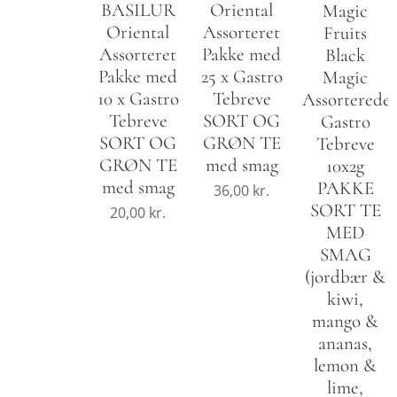
BASILUR
Oriental
Magic
Oriental
Assorteret
Fruits
Assorteret
Pakke med
Black
Pakke med
25 x Gastro
Magic
10 x Gastro
Tebreve
Assorterede
Tebreve
SORT OG
Gastro
SORT OG
GRØN TE
Tebreve
GRØN TE
med smag
10x2g
med smag
PAKKE
36,00
kr.
SORT TE
20,00
kr.
MED
SMAG
(jordbær &
kiwi,
mango &
ananas,
lemon &
lime,