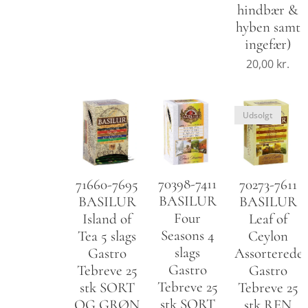
hindbær &
hyben samt
ingefær)
20,00
kr.
Udsolgt
70398-7411
71660-7695
70273-7611
BASILUR
BASILUR
BASILUR
Four
Island of
Leaf of
Seasons 4
Tea 5 slags
Ceylon
slags
Gastro
Assorterede
Gastro
Tebreve 25
Gastro
Tebreve 25
stk SORT
Tebreve 25
stk SORT
OG GRØN
stk REN