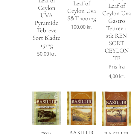
Leaf of
Leaf of
Leaf of
Ceylon
Ceylon Uva
Ceylon Uva
UVA
S&T 100x2g
Gastro
Pyramide
100,00
kr.
Tebrev 1
Tebreve
stk REN
Sort Bladte
SORT
15x2g
CEYLON
50,00
kr.
TE
Pris fra
4,00
kr.
7914
BASILUR