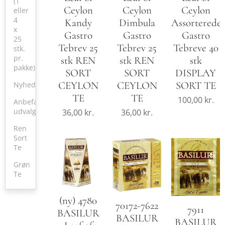
(1
Ceylon
Ceylon
Ceylon
eller
4
Kandy
Dimbula
Assorterede
x
Gastro
Gastro
Gastro
25
Tebrev 25
Tebrev 25
Tebreve 40
stk.
pr.
stk REN
stk REN
stk
pakke)
SORT
SORT
DISPLAY
CEYLON
CEYLON
SORT TE
Nyheder
TE
TE
100,00
kr.
Anbefalet
udvalg
36,00
kr.
36,00
kr.
Ren
Sort
Te
Grøn
Te
(ny) 4780
70172-7622
7911
BASILUR
BASILUR
BASILUR