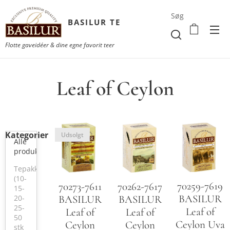
Søg
BASILUR TE
Flotte gaveidéer & dine egne favorit teer
Leaf of Ceylon
Kategorier
Udsolgt
Alle
produkter
Tepakker
(10-
70259-7619
70273-7611
70262-7617
15-
BASILUR
BASILUR
BASILUR
20-
25-
Leaf of
Leaf of
Leaf of
50
Ceylon Uva
Ceylon
Ceylon
stk