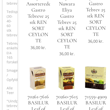
Gastro
Assorterede
Nuwara
tebreve)
Tebrev 25
Gastro
Eliya
Tedisplay
stk REN
Tebreve 25
Gastro
(30-
40-
SORT
stk REN
Tebrev 25
60
CEYLON
SORT
stk REN
stk
TE
CEYLON
SORT
tebreve)
TE
CEYLON
36,00
kr.
Tebreve,
TE
36,00
kr.
enkelte
(ca.
36,00
kr.
165
forskellige)
Smagekasser
/
Opfyldning
Alle
Teer
70261-7616
70260-7615
71559-4909
"Uindpakkede"
BASILUR
BASILUR
BASILUR
tebreve
Leaf of
Leaf of
Leaf of