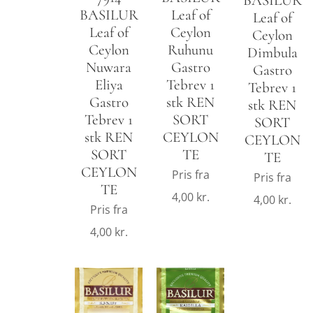
BASILUR
BASILUR
Leaf of
Leaf of
Leaf of
Ceylon
Ceylon
Ceylon
Ruhunu
Dimbula
Nuwara
Gastro
Gastro
Eliya
Tebrev 1
Tebrev 1
Gastro
stk REN
stk REN
Tebrev 1
SORT
SORT
stk REN
CEYLON
CEYLON
SORT
TE
TE
CEYLON
Pris fra
Pris fra
TE
4,00
kr.
4,00
kr.
Pris fra
4,00
kr.