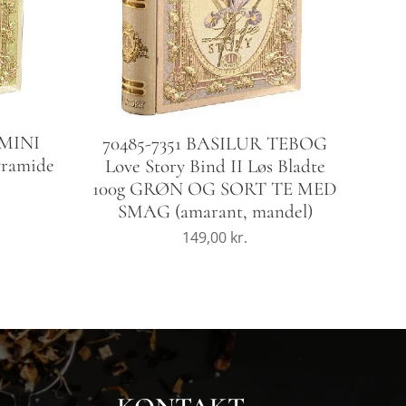
 MINI
70485-7351 BASILUR TEBOG
yramide
Love Story Bind II Løs Bladte
100g GRØN OG SORT TE MED
SMAG (amarant, mandel)
149,00
kr.