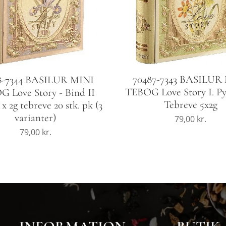
70487-7343 BASILUR
8-7344 BASILUR MINI
TEBOG Love Story I. P
 Love Story - Bind II
Tebreve 5x2g
x 2g tebreve 20 stk. pk (3
varianter)
79,00
kr.
79,00
kr.