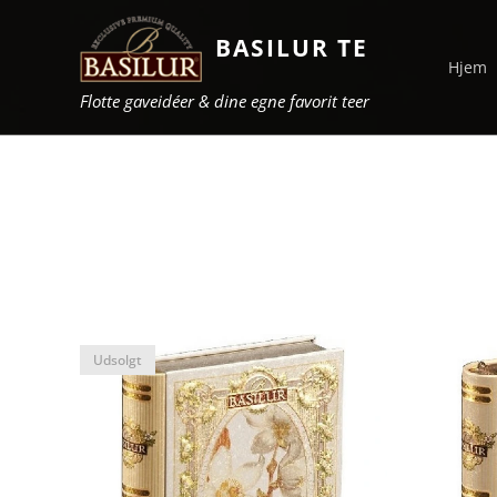
BASILUR TE
Hjem
Flotte gaveidéer & dine egne favorit teer
Udsolgt