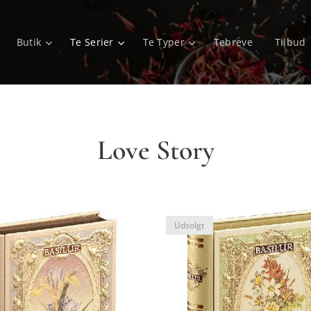
Butik
Te Serier
Te Typer
Tebreve
Tilbud
Love Story
Udsolgt