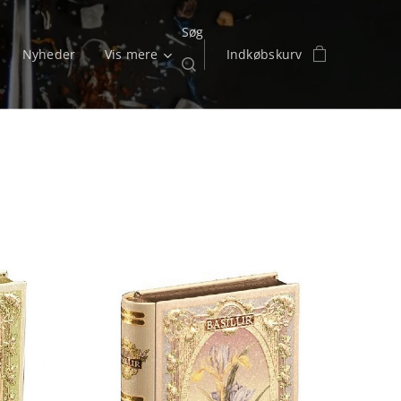
Søg
Nyheder
Vis mere
Indkøbskurv