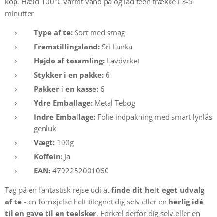
kop. Hæld 100°C varmt vand på og lad teen trække i 3-5
minutter
Type af te:
Sort med smag
Fremstillingsland:
Sri Lanka
Højde af tesamling:
Lavdyrket
Stykker i en pakke:
6
Pakker i en kasse:
6
Ydre Emballage:
Metal Tebog
Indre Emballage:
Folie indpakning med smart lynlås
genluk
Vægt:
100g
Koffein:
Ja
EAN:
4792252001060
Tag på en fantastisk rejse udi at
finde dit
helt eget udvalg
af te
- en fornøjelse helt tilegnet dig selv eller en
herlig idé
til en gave til en teelsker
. Forkæl derfor dig selv eller en