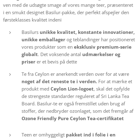
ven med de udsøgte smage af vores mange teer, præsenteret
i en smukt designet Basilur-pakke, der perfekt afspejler den
førsteklasses kvalitet indeni
Basilurs
unikke kvalitet, konstante innovationer,
unikke emballager
og teblandinger har positioneret
vores produkter som en
eksklusiv premium-serie
globalt
. Det voksende antal
udmærkelser og
priser
er et bevis på dette
Te fra Ceylon er anerkendt verden over for at være
noget af det reneste te i verden.
For at mærke et
produkt med
Ceylon Lion-logoet
, skal det opfylde
de strengeste standarder reguleret af Sri Lanka Tea
Board. Basilur-te er også fremstillet uden brug af
stoffer, der nedbryder ozonlaget, som det fremgår af
Ozone Friendly Pure Ceylon Tea-certifikatet
Teen er omhyggeligt
pakket
ind i folie i en