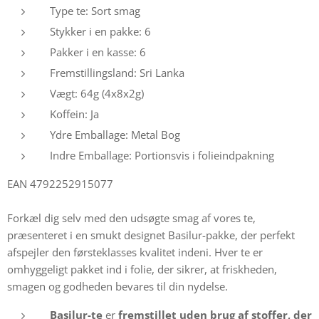
Type te: Sort smag
Stykker i en pakke: 6
Pakker i en kasse: 6
Fremstillingsland: Sri Lanka
Vægt: 64g (4x8x2g)
Koffein: Ja
Ydre Emballage: Metal Bog
Indre Emballage: Portionsvis i folieindpakning
EAN 4792252915077
Forkæl dig selv med den udsøgte smag af vores te,
præsenteret i en smukt designet Basilur-pakke, der perfekt
afspejler den førsteklasses kvalitet indeni. Hver te er
omhyggeligt pakket ind i folie, der sikrer, at friskheden,
smagen og godheden bevares til din nydelse.
Basilur-te
er
fremstillet uden brug af stoffer, der