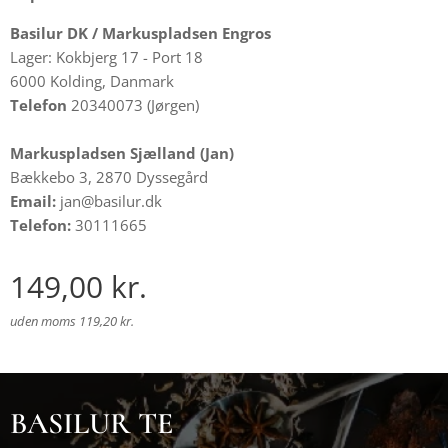
Basilur DK /
Markuspladsen Engros
Lager: Kokbjerg 17 - Port 18
6000 Kolding, Danmark
Telefon
20340073 (Jørgen)
Markuspladsen Sjælland (Jan)
Bækkebo 3, 2870 Dyssegård
Email:
jan@basilur.dk
Telefon:
30111665
149,00
kr.
uden moms 119,20 kr.
BASILUR TE