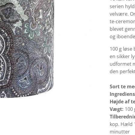
serien hyld
velvære. Or
te-ceremon
blevet genne
og iboende
100 g løse
en sikker l
udformet me
den perfek
Sort te me
Ingrediens
Højde af t
Vægt:
100 
Tilberedni
kop. Hæld 
minutter