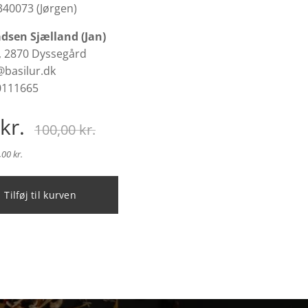
340073 (Jørgen)
dsen Sjælland (Jan)
 2870 Dyssegård
basilur.dk
111665
kr.
100,00
kr.
00 kr.
Tilføj til kurven