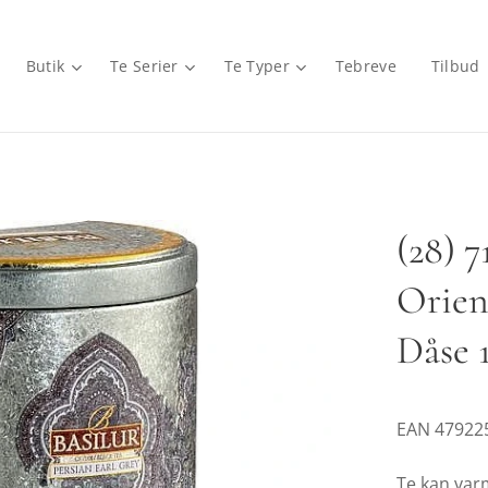
Butik
Te Serier
Te Typer
Tebreve
Tilbud
(28) 
Orien
Dåse 
EAN 47922
Te kan var