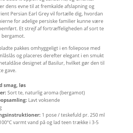
er dens evne til at fremkalde afslapning og
ient Persian Earl Grey vil fortælle dig, hvordan
ierne for adelige persiske familier kunne være
mført. Et strejf af fortræffeligheden af ​​sort te
 bergamot.
 bladte pakkes omhyggeligt i en foliepose med
ynlåslås og placeres derefter elegant i en smukt
taldåse designet af Basilur, hvilket gør den til
te gave.
d smag, løs
er:
Sort te, naturlig aroma (bergamot)
eopsamling:
Lavt voksende
g
ngsinstruktioner:
1 pose / teskefuld pr. 250 ml
100°C varmt vand på og lad teen trække i 3-5