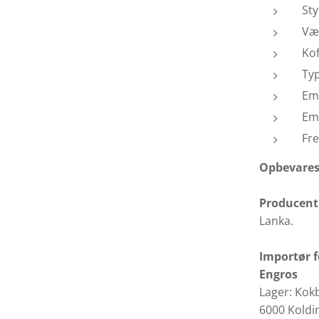
Sty
Væ
Kof
Typ
Emb
Emb
Fre
Opbevares 
Producent
Lanka.
Importør 
Engros
Lager: Kokb
6000 Koldi