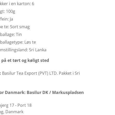
kker i en karton: 6
gt: 100g
fein: Ja
e te: Sort smag
allage: Tin
allagetype: Løs te
mstillingsland: Sri Lanka
på et tørt og køligt sted
:
Basilur Tea Export (PVT) LTD. Pakket i Sri
for Danmark:
Basilur DK /
Markuspladsen
jerg 17 - Port 18
ng, Danmark