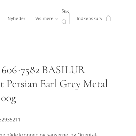
Søg
Nyheder
Vis mere
Indkøbskurv
71606-7582 BASILUR
t Persian Earl Grey Metal
100g
52935211
me både kroppen og sanserne, og Oriental-