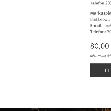
20
Telefon
Markuspla
Bækkebo 3,
Email:
jan@
Telefon:
30
80,00
uden moms 64,