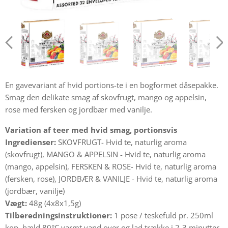
En gavevariant af hvid portions-te i en bogformet dåsepakke.
Smag den delikate smag af skovfrugt, mango og appelsin,
rose med fersken og jordbær med vanilje.
Variation af teer med hvid smag, portionsvis
Ingredienser:
SKOVFRUGT- Hvid te, naturlig aroma
(skovfrugt), MANGO & APPELSIN - Hvid te, naturlig aroma
(mango, appelsin), FERSKEN & ROSE- Hvid te, naturlig aroma
(fersken, rose), JORDBÆR & VANILJE - Hvid te, naturlig aroma
(jordbær, vanilje)
Vægt:
48g (4x8x1,5g)
Tilberedningsinstruktioner:
1 pose / teskefuld pr. 250ml
kop, hæld 80°C varmt vand over og lad trække i 2-3 minutter.