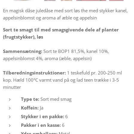
En magisk dåse juledåse med sort løs the med stykker kanel,
appelsinblomst og aroma af æble og appelsin
Sort te smagt til med smagsgivende dele af planter
(frugtstykker), løs
Sammensætning:
Sort te BOP1 81,5%, kanel 10%,
appelsinblomst 4%, aroma (æble, appelsin)
Tilberedningsinstruktioner:
1 teskefuld pr. 200-250 ml
kop. Hæld 100°C varmt vand på og lad teen trække i 3-5
minutter
Type te:
Sort med smag
Koffein:
Ja
Stykker i en pakke:
6
Pakker i en kasse:
6
Ydre emballage:
Metal