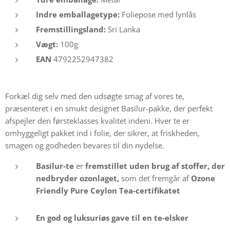
Indre emballagetype:
Foliepose med lynlås
Fremstillingsland:
Sri Lanka
Vægt:
100g
EAN
4792252947382
Forkæl dig selv med den udsøgte smag af vores te,
præsenteret i en smukt designet Basilur-pakke, der perfekt
afspejler den førsteklasses kvalitet indeni. Hver te er
omhyggeligt pakket ind i folie, der sikrer, at friskheden,
smagen og godheden bevares til din nydelse.
Basilur-te
er
fremstillet uden brug af stoffer, der
nedbryder ozonlaget,
som det fremgår af
Ozone
Friendly Pure Ceylon Tea-certifikatet
En god og
luksuriøs gave til en te-elsker