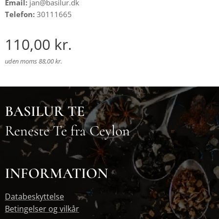
Email:
jan@basilur.dk
Telefon:
30111665
110,00
kr.
uden moms 88,00 kr.
BASILUR TE
Reneste Te fra Ceylon
INFORMATION
Databeskyttelse
Betingelser og vilkår