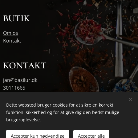
BUTIK
Om os
Kontakt
KONTAKT
jan@basilur.dk
30111665
Dette websted bruger cookies for at sikre en korrekt
funktion, sikkerhed og for at give dig den bedst mulige
Cookies
brugeroplevelse.
Tilføj til kurven
Accepter kun nødvendige
Accepter alle