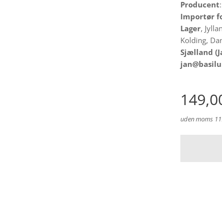
Producent
Importør 
Lager
, Jyll
Kolding, Da
Sjælland (J
jan@basilu
149,0
uden moms 119