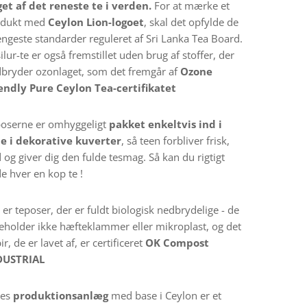
et af det reneste te i verden.
For at mærke et
odukt med
Ceylon Lion-logoet
, skal det opfylde de
engeste standarder reguleret af Sri Lanka Tea Board.
ilur-te er også fremstillet uden brug af stoffer, der
bryder ozonlaget, som det fremgår af
Ozone
endly Pure Ceylon Tea-certifikatet
oserne er omhyggeligt
pakket
enkeltvis ind i
ie i dekorative kuverter
, så teen forbliver frisk,
 og giver dig den fulde tesmag. Så kan du rigtigt
e hver en kop te !
 er teposer, der er fuldt biologisk nedbrydelige - de
eholder ikke hæfteklammer eller mikroplast, og det
ir, de er lavet af, er certificeret
OK Compost
DUSTRIAL
res
produktionsanlæg
med base i Ceylon er et