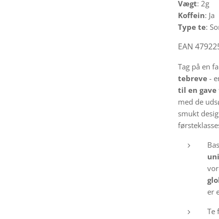
Vægt
: 2g
Koffein
: Ja
Type te
: So
EAN 47922
Tag på en fa
tebreve
- e
til en gave 
med de udsø
smukt design
førsteklasse
Bas
un
vor
glo
er 
Te 