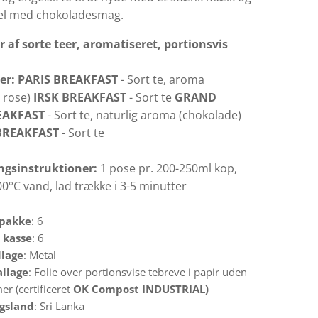
el med chokoladesmag.
r af sorte teer, aromatiseret, portionsvis
er:
PARIS BREAKFAST
- Sort te, aroma
 rose)
IRSK BREAKFAST
- Sort te
GRAND
EAKFAST
- Sort te, naturlig aroma (chokolade)
BREAKFAST
- Sort te
ngsinstruktioner:
1 pose pr. 200-250ml kop,
0°C vand, lad trække i 3-5 minutter
 pakke
: 6
 kasse
: 6
lage
: Metal
llage
: Folie over portionsvise tebreve i papir uden
r (certificeret
OK Compost INDUSTRIAL)
ngsland
: Sri Lanka