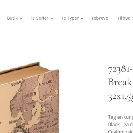
Butik
Te Serier
Te Typer
Tebreve
Tilbud
7238
Break
32x1,
Tag en tur 
Black Tea 
Ceylon irsk