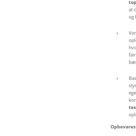
to
at 
og 
Vo
opl
hvo
fai
bær
Bas
sty
ege
kon
te
opl
Opbevares p