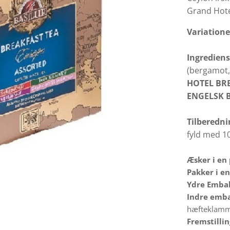
Grand Hot
Variatione
Ingrediens
(bergamot,
HOTEL BR
ENGELSK 
Tilberedni
fyld med 10
Æsker i en
Pakker i en
Ydre Embal
Indre emba
hæfteklamme
Fremstilli