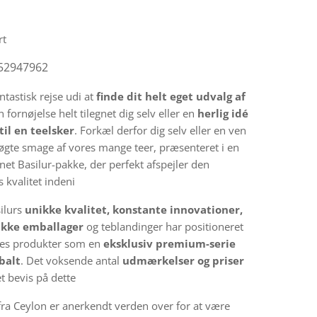
rt
52947962
ntastisk rejse udi at
finde dit
helt eget udvalg af
n fornøjelse helt tilegnet dig selv eller en
herlig idé
til en teelsker
. Forkæl derfor dig selv eller en ven
gte smage af vores mange teer, præsenteret i en
et Basilur-pakke, der perfekt afspejler den
s kvalitet indeni
ilurs
unikke kvalitet, konstante innovationer,
ikke emballager
og teblandinger har positioneret
es produkter som en
eksklusiv premium-serie
balt
. Det voksende antal
udmærkelser og priser
et bevis på dette
fra Ceylon er anerkendt verden over for at være