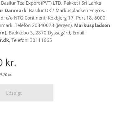
: Basilur Tea Export (PVT) LTD. Pakket i Sri Lanka
for Danmark
: Basilur DK / Markuspladsen Engros.
and: c/o NTG Continent, Kokbjerg 17, Port 18, 6000
nmark. Telefon 20340073 (Jørgen).
Markuspladsen
an)
, Bækkebo 3, 2870 Dyssegård, Email:
r.dk
, Telefon: 30111665
0
kr.
,20 kr.
Udsolgt