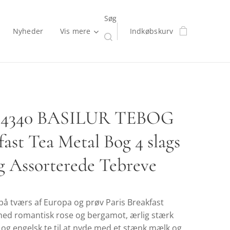
Søg
Nyheder
Vis mere
Indkøbskurv
1-4340 BASILUR TEBOG
fast Tea Metal Bog 4 slags
5g Assorterede Tebreve
på tværs af Europa og prøv Paris Breakfast
med romantisk rose og bergamot, ærlig stærk
 og engelsk te til at nyde med et stænk mælk og