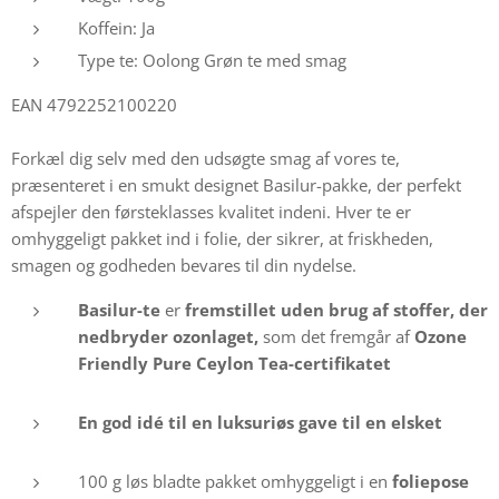
Koffein: Ja
Type te: Oolong Grøn te med smag
EAN 4792252100220
Forkæl dig selv med den udsøgte smag af vores te,
præsenteret i en smukt designet Basilur-pakke, der perfekt
afspejler den førsteklasses kvalitet indeni. Hver te er
omhyggeligt pakket ind i folie, der sikrer, at friskheden,
smagen og godheden bevares til din nydelse.
Basilur-te
er
fremstillet uden brug af stoffer, der
nedbryder ozonlaget,
som det fremgår af
Ozone
Friendly Pure Ceylon Tea-certifikatet
En god idé til
en luksuriøs gave til en elsket
100 g løs bladte pakket omhyggeligt i en
foliepose