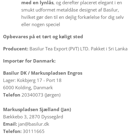
med en lynlås
, og derefter placeret elegant i en
smukt udformet metaldåse designet af Basilur,
hvilket gør den til en dejlig forkælelse for dig selv
eller nogen speciel
Opbevares på et tørt og køligt sted
Producent:
Basilur Tea Export (PVT) LTD. Pakket i Sri Lanka
Importør for Danmark:
Basilur DK /
Markuspladsen Engros
Lager: Kokbjerg 17 - Port 18
6000 Kolding, Danmark
Telefon
20340073 (Jørgen)
Markuspladsen Sjælland (Jan)
Bækkebo 3, 2870 Dyssegård
Email:
jan@basilur.dk
Telefon:
30111665