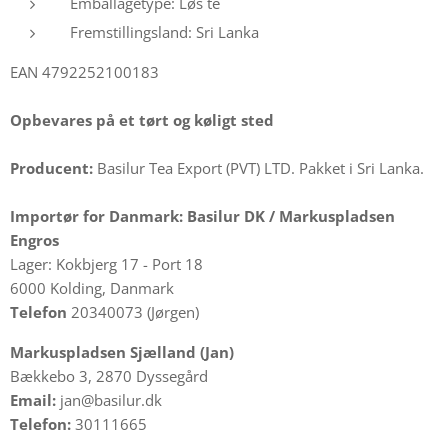
Emballagetype: Løs te
Fremstillingsland: Sri Lanka
EAN 4792252100183
Opbevares på et tørt og køligt sted
Producent:
Basilur Tea Export (PVT) LTD. Pakket i Sri Lanka.
Importør for Danmark:
Basilur DK /
Markuspladsen
Engros
Lager: Kokbjerg 17 - Port 18
6000 Kolding, Danmark
Telefon
20340073 (Jørgen)
Markuspladsen Sjælland (Jan)
Bækkebo 3, 2870 Dyssegård
Email:
jan@basilur.dk
Telefon:
30111665