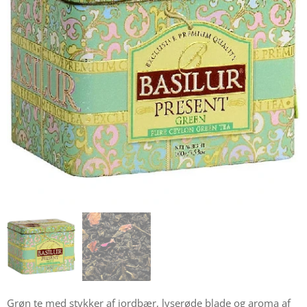
Grøn te med stykker af jordbær, lyserøde blade og aroma af