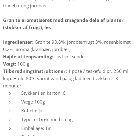
tranebær og jordbær.
Grøn te aromatiseret med smagende dele af planter
(stykker af frugt), løs
Ingredienser
:
Grøn te 93,8%, jordbærfrugt 3%, rosenblomst
0,2%, aroma (kranbær, jordbær)
Højde af teopsamling:
Lavt voksende
Vægt:
100 g
Tilberedningsinstruktioner:
1 pose / teskefuld pr. 250 ml
kop. Hæld 80°C varmt vand på og lad teen trække i 2-3
minutter
Stykker i en karton: 6
Vægt: 100g
Koffein: Ja
Type te: Grøn med smag
Emballage: Tin