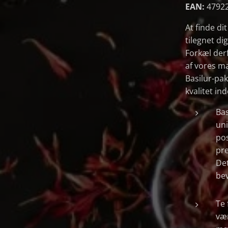
EAN:
4792
At finde dit
tilegnet dig
Forkæl der
af vores m
Basilur-pak
kvalitet ind
Bas
uni
pos
pre
Det
bev
Te 
væ