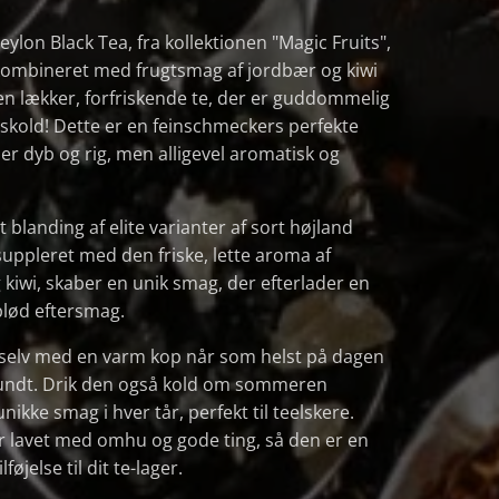
ylon Black Tea, fra kollektionen "Magic Fruits",
 kombineret med frugtsmag af jordbær og kiwi
 en lækker, forfriskende te, der er guddommelig
iskold! Dette er en feinschmeckers perfekte
er dyb og rig, men alligevel aromatisk og
t blanding af elite varianter af sort højland
suppleret med den friske, lette aroma af
kiwi, skaber en unik smag, der efterlader en
blød eftersmag.
 selv med en varm kop når som helst på dagen
rundt. Drik den også kold om sommeren
ikke smag i hver tår, perfekt til teelskere.
r lavet med omhu og gode ting, så den er en
lføjelse til dit te-lager.