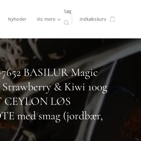
Søg
Nyheder
Vis mere
Indkøbskurv
-7652 BASILUR Magic
s Strawberry & Kiwi 100g
 CEYLON LØS
E med smag (jordbær,