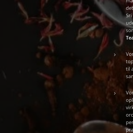
mær
det
Sri
ude
so
Tea
Vor
top
til
san
Vor
opl
vir
ord
pen
pra