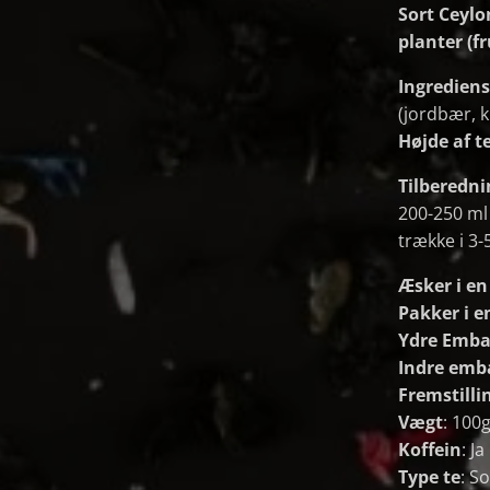
Sort Ceylo
planter (f
Ingrediens
(jordbær, k
Højde af t
Tilberedni
200-250 ml
trække i 3-
Æsker i e
Pakker i e
Ydre Emba
Indre emb
Fremstilli
Vægt
: 100
Koffein
: Ja
Type te
: S