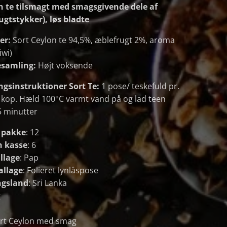
n te tilsmagt med smagsgivende dele af
rugtstykker), løs bladte
er:
Sort Ceylon te 94,5%, æblefrugt 2%, aroma
iwi)
esamling:
Højt voksende
ngsinstruktioner Sort Te:
1 pose/ teskefuld pr.
 kop. Hæld 100°C varmt vand på og lad teen
5 minutter
n pakke
: 12
n kasse
: 6
llage
: Pap
allage
: Folieret lynlåspose
ngsland
: Sri Lanka
g
ort Ceylon med smag