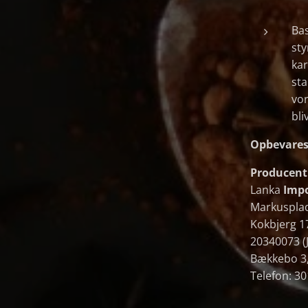
Bas
sty
ka
sta
vo
bli
Opbevares 
Producent
Lanka
Impo
Markuspla
Kokbjerg 1
20340073 (
Bækkebo 3,
Telefon: 3