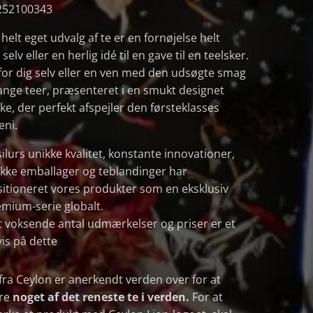
252100343
 helt eget udvalg af te er en fornøjelse helt
 selv eller en herlig idé til en gave til en teelsker.
for dig selv eller en ven med den udsøgte smag
ange teer, præsenteret i en smukt designet
ke, der perfekt afspejler den førsteklasses
eni.
ilurs unikke kvalitet, konstante innovationer,
kke emballager og teblandinger har
itioneret vores produkter som en eksklusiv
mium-serie globalt.
 voksende antal udmærkelser og priser er et
is på dette
fra Ceylon er anerkendt verden over for at
re
noget af det reneste te i verden.
For at