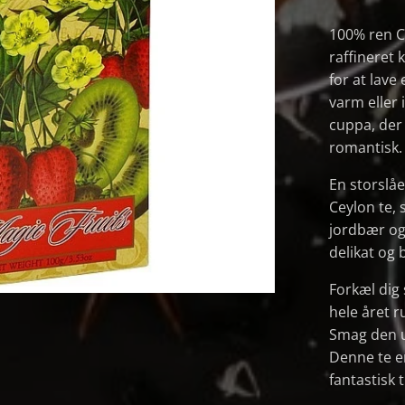
100% ren Ce
raffineret
for at lave
varm eller 
cuppa, der 
romantisk.
En storslåe
Ceylon te, 
jordbær og 
delikat og 
Forkæl dig
hele året 
Smag den un
Denne te e
fantastisk ti