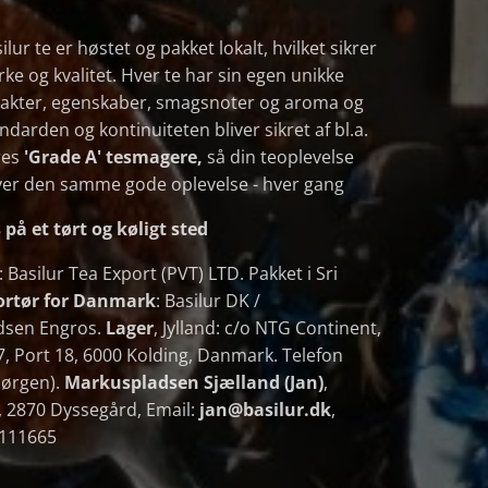
ilur te er høstet og pakket lokalt, hvilket sikrer
rke og kvalitet. Hver te har sin egen unikke
rakter, egenskaber, smagsnoter og aroma og
ndarden og kontinuiteten bliver sikret af bl.a.
res
'Grade A' tesmagere,
så din teoplevelse
ver den samme gode oplevelse - hver gang
på et tørt og køligt sted
: Basilur Tea Export (PVT) LTD. Pakket i Sri
rtør for Danmark
: Basilur DK /
dsen Engros.
Lager
, Jylland: c/o NTG Continent,
7, Port 18, 6000 Kolding, Danmark. Telefon
Jørgen).
Markuspladsen Sjælland (Jan)
,
 2870 Dyssegård, Email:
jan@basilur.dk
,
0111665