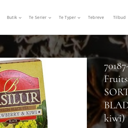
Butik
Te Serier
Te Typer
Tebreve
Tilbud
70187
Fruit
SORT
BLADT
kiwi)