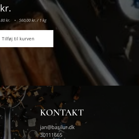
kr.
80 kr.
560,00 kr. / 1 kg
Tilføj til kurven
KONTAKT
jan@basilur.dk
30111665