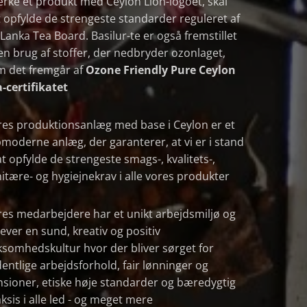
ke et produkt med Ceylon Lion-logoet, skal
 opfylde de strengeste standarder reguleret af
 Lanka Tea Board. Basilur-te er også fremstillet
n brug af stoffer, der nedbryder ozonlaget,
m det fremgår af
Ozone Friendly Pure Ceylon
-certifikatet
es produktionsanlæg med base i Ceylon er et
moderne anlæg, der garanterer, at vi er i stand
 at opfylde de strengeste smags-, kvalitets-,
itære- og hygiejnekrav i alle vores produkter
es medarbejdere har et unikt arbejdsmiljø og
ever en sund, kreativ og positiv
ksomhedskultur hvor der bliver sørget for
entlige arbejdsforhold, fair lønninger og
sioner, etiske høje standarder og bæredygtig
ksis i alle led - og meget mere