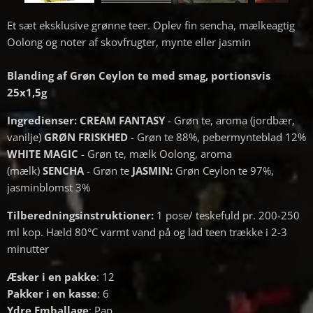
Et sæt eksklusive grønne teer. Oplev fin sencha, mælkeagtig
Oolong og noter af skovfrugter, mynte eller jasmin
Blanding af Grøn Ceylon te med smag, portionsvis
25x1,5g
Ingredienser:
CREAM FANTASY
- Grøn te, aroma (jordbær,
vanilje)
GRØN FRISKHED
- Grøn te 88%, pebermynteblad 12%
WHITE MAGIC
- Grøn te, mælk Oolong, aroma
(mælk)
SENCHA
- Grøn te
JASMIN
:
Grøn Ceylon te 97%,
jasminblomst 3%
Tilberedningsinstruktioner:
1 pose/ teskefuld pr. 200-250
ml kop. Hæld 80°C varmt vand på og lad teen trække i 2-3
minutter
Æsker i en pakke
: 12
Pakker i en kasse
: 6
Ydre Emballage
: Pap