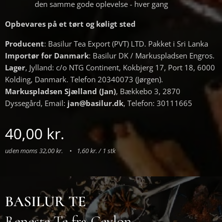
den samme gode oplevelse - hver gang
Opbevares på et tørt og køligt sted
Producent
: Basilur Tea Export (PVT) LTD. Pakket i Sri Lanka
Importør for Danmark
: Basilur DK / Markuspladsen Engros.
Lager
, Jylland: c/o NTG Continent, Kokbjerg 17, Port 18, 6000
Kolding, Danmark. Telefon 20340073 (Jørgen).
Markuspladsen Sjælland (Jan)
, Bækkebo 3, 2870
Dyssegård, Email:
jan@basilur.dk
, Telefon: 30111665
40,00
kr.
uden moms 32,00 kr.
1,60 kr. / 1 stk
BASILUR TE
Reneste Te fra Ceylon