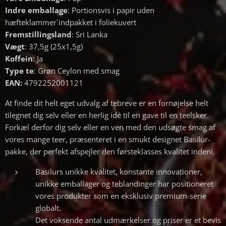
Indre emballage
: Portionsvis i papir uden
hæfteklammer`indpakket i foliekuvert
Fremstillingsland
: Sri Lanka
Vægt
: 37,5g (25x1,5g)
Koffein
: Ja
Type te
: Grøn Ceylon med smag
EAN:
4792252001121
At finde dit helt eget udvalg af tebreve er en fornøjelse helt
tilegnet dig selv eller en herlig idé til en gave til en teelsker.
Forkæl derfor dig selv eller en ven med den udsøgte smag af
vores mange teer, præsenteret i en smukt designet Basilur-
pakke, der perfekt afspejler den førsteklasses kvalitet indeni.
Basilurs unikke kvalitet, konstante innovationer,
unikke emballager og teblandinger har positioneret
vores produkter som en eksklusiv premium-serie
globalt.
Det voksende antal udmærkelser og priser er et bevis