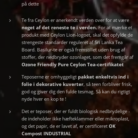
på dette
Te fra Ceylon er anerkendt verden over for at være
noget af det reneste te i verden.
For at mærke et
produkt med Ceylon Lion-logoet, skal det opfylde de
strengeste standarder reguleret af Sri Lanka Tea
Board. Basilur-te er også fremstillet uden brug af
stoffer, der nedbryder ozonlaget, som det fremgår af
Ozone Friendly Pure Ceylon Tea-certifikatet
Teposerne er omhyggeligt
pakket
enkeltvis ind i
folie i dekorative kuverter
, så teen forbliver frisk,
god og giver dig den fulde tesmag. Så kan du rigtigt
nyde hver en kop te !
Det er teposer, der er fuldt biologisk nedbrydelige -
de indeholder ikke hæfteklammer eller mikroplast,
og det papir, de er lavet af, er certificeret
OK
Compost INDUSTRIAL