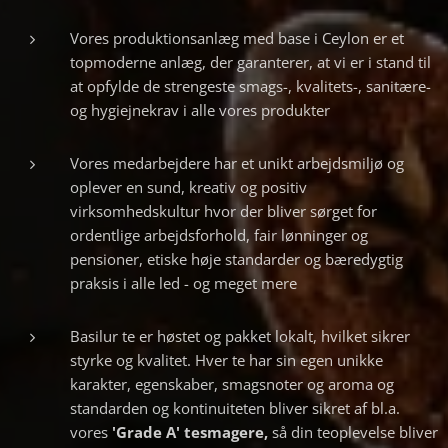
Vores produktionsanlæg med base i Ceylon er et
topmoderne anlæg, der garanterer, at vi er i stand til
at opfylde de strengeste smags-, kvalitets-, sanitære-
og hygiejnekrav i alle vores produkter
Vores medarbejdere har et unikt arbejdsmiljø og
oplever en sund, kreativ og positiv
virksomhedskultur hvor der bliver sørget for
ordentlige arbejdsforhold, fair lønninger og
pensioner, etiske høje standarder og bæredygtig
praksis i alle led - og meget mere
Basilur te er høstet og pakket lokalt, hvilket sikrer
styrke og kvalitet. Hver te har sin egen unikke
karakter, egenskaber, smagsnoter og aroma og
standarden og kontinuiteten bliver sikret af bl.a.
vores
'Grade A' tesmagere,
så din teoplevelse bliver