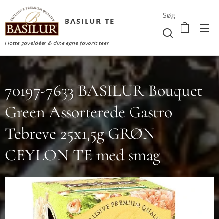
Søg
BASILUR TE
Flotte gaveidéer & dine egne favorit teer
70197-7633 BASILUR Bouquet
Green Assorterede Gastro
Tebreve 25x1,5g GRØN
CEYLON TE med smag