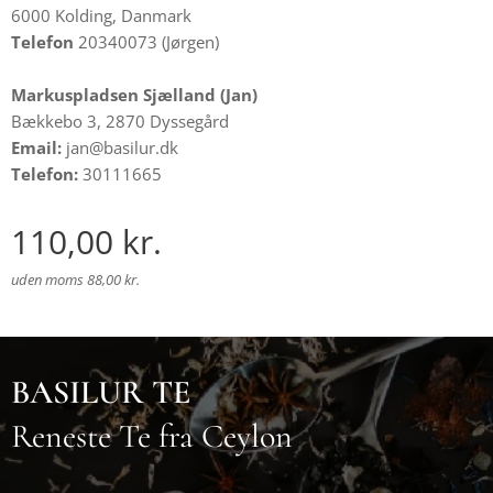
6000 Kolding, Danmark
Telefon
20340073 (Jørgen)
Markuspladsen Sjælland (Jan)
Bækkebo 3, 2870 Dyssegård
Email:
jan@basilur.dk
Telefon:
30111665
110,00
kr.
uden moms 88,00 kr.
BASILUR TE
Reneste Te fra Ceylon