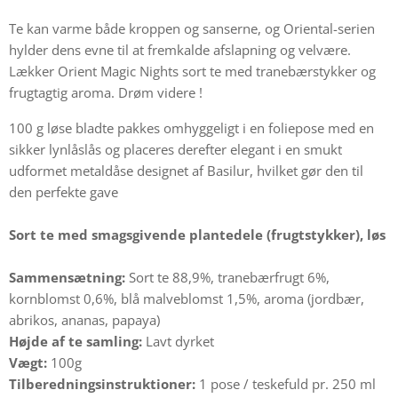
Te kan varme både kroppen og sanserne, og Oriental-serien
hylder dens evne til at fremkalde afslapning og velvære.
Lækker Orient Magic Nights sort te med tranebærstykker og
frugtagtig aroma. Drøm videre !
100 g løse bladte pakkes omhyggeligt i en foliepose med en
sikker lynlåslås og placeres derefter elegant i en smukt
udformet metaldåse designet af Basilur, hvilket gør den til
den perfekte gave
Sort te med smagsgivende plantedele (frugtstykker), løs
Sammensætning:
Sort te 88,9%, tranebærfrugt 6%,
kornblomst 0,6%, blå malveblomst 1,5%, aroma (jordbær,
abrikos, ananas, papaya)
Højde af te samling:
Lavt dyrket
Vægt:
100g
Tilberedningsinstruktioner:
1 pose / teskefuld pr. 250 ml