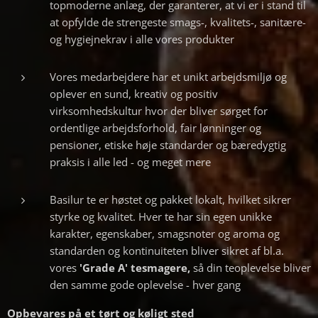
topmoderne anlæg, der garanterer, at vi er i stand til
at opfylde de strengeste smags-, kvalitets-, sanitære-
og hygiejnekrav i alle vores produkter
Vores medarbejdere har et unikt arbejdsmiljø og
oplever en sund, kreativ og positiv
virksomhedskultur hvor der bliver sørget for
ordentlige arbejdsforhold, fair lønninger og
pensioner, etiske høje standarder og bæredygtig
praksis i alle led - og meget mere
Basilur te er høstet og pakket lokalt, hvilket sikrer
styrke og kvalitet. Hver te har sin egen unikke
karakter, egenskaber, smagsnoter og aroma og
standarden og kontinuiteten bliver sikret af bl.a.
vores
'Grade A' tesmagere,
så din teoplevelse bliver
den samme gode oplevelse - hver gang
Opbevares på et tørt og køligt sted