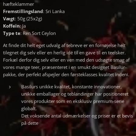
hæfteklammer
Fremstillingsland
: Sri Lanka
Vægt
: 50g (25x2g)
Koffein
: Ja
Type te
: Ren Sort Ceylon
At finde dit helt eget udvalg af tebreve er en fornøjelse helt
tilegnet dig selv eller en herlig idé til en gave til en teelsker.
Forkæl derfor dig selv eller en ven med den udsøgte smag af
vores mange teer, præsenteret i en smukt designet Basilur-
pakke, der perfekt afspejler den førsteklasses kvalitet indeni.
Basilurs unikke kvalitet, konstante innovationer,
unikke emballager og teblandinger har positioneret
vores produkter som en eksklusiv premium-serie
globalt.
Det voksende antal udmærkelser og priser er et bevis
på dette