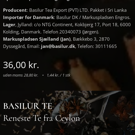
Producent
: Basilur Tea Export (PVT) LTD. Pakket i Sri Lanka
Importør for Danmark
: Basilur DK / Markuspladsen Engros.
Lager
, Jylland: c/o NTG Continent, Kokbjerg 17, Port 18, 6000
Kolding, Danmark. Telefon 20340073 (Jørgen).
Markuspladsen Sjælland (Jan)
, Bækkebo 3, 2870
Dyssegård, Email:
jan@basilur.dk
, Telefon: 30111665
36,00
kr.
uden moms 28,80 kr.
1,44 kr. / 1 stk
BASILUR TE
Reneste Te fra Ceylon