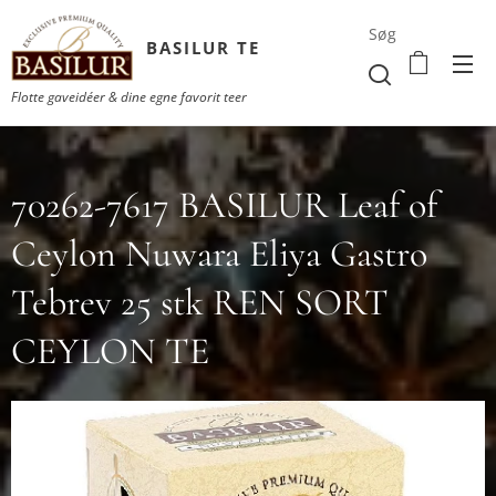
Søg
BASILUR TE
Flotte gaveidéer & dine egne favorit teer
70262-7617 BASILUR Leaf of
Ceylon Nuwara Eliya Gastro
Tebrev 25 stk REN SORT
CEYLON TE