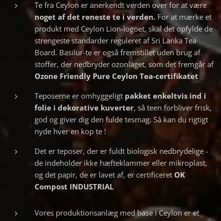
Te fra Ceylon er anerkendt verden over for at være
noget af det reneste te i verden.
For at mærke et
produkt med Ceylon Lion-logoet, skal det opfylde de
strengeste standarder reguleret af Sri Lanka Tea
Board. Basilur-te er også fremstillet uden brug af
stoffer, der nedbryder ozonlaget, som det fremgår af
Ozone Friendly Pure Ceylon Tea-certifikatet
Teposerne er omhyggeligt
pakket
enkeltvis ind i
folie i dekorative kuverter
, så teen forbliver frisk,
god og giver dig den fulde tesmag. Så kan du rigtigt
nyde hver en kop te !
Det er teposer, der er fuldt biologisk nedbrydelige -
de indeholder ikke hæfteklammer eller mikroplast,
og det papir, de er lavet af, er certificeret
OK
Compost INDUSTRIAL
Vores produktionsanlæg med base i Ceylon er et