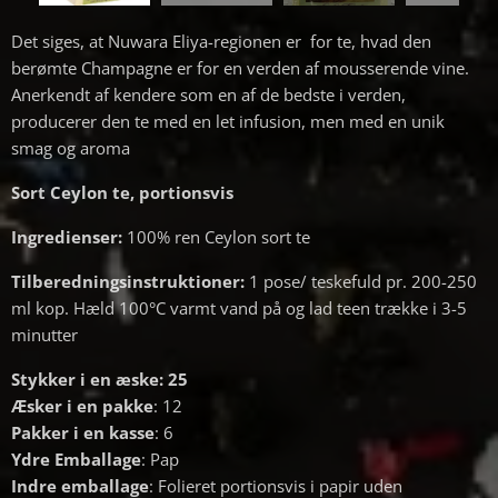
Det siges, at Nuwara Eliya-regionen er for te, hvad den
berømte Champagne er for en verden af ​​mousserende vine.
Anerkendt af kendere som en af ​​de bedste i verden,
producerer den te med en let infusion, men med en unik
smag og aroma
Sort Ceylon te, portionsvis
Ingredienser:
100% ren Ceylon sort te
Tilberedningsinstruktioner:
1 pose/ teskefuld pr. 200-250
ml kop. Hæld 100°C varmt vand på og lad teen trække i 3-5
minutter
Stykker i en æske: 25
Æsker i en pakke
: 12
Pakker i en kasse
: 6
Ydre Emballage
: Pap
Indre emballage
: Folieret portionsvis i papir uden