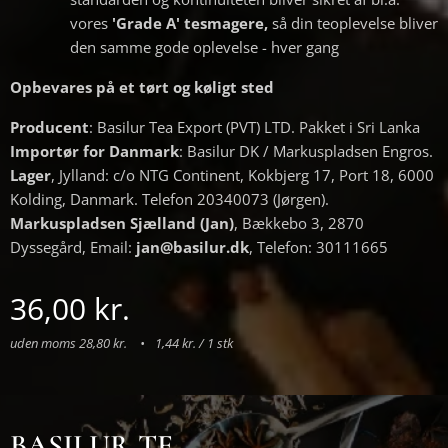
vores
'Grade A' tesmagere,
så din teoplevelse bliver
den samme gode oplevelse - hver gang
Opbevares på et tørt og køligt sted
Producent
: Basilur Tea Export (PVT) LTD. Pakket i Sri Lanka
Importør for Danmark
: Basilur DK / Markuspladsen Engros.
Lager
, Jylland: c/o NTG Continent, Kokbjerg 17, Port 18, 6000
Kolding, Danmark. Telefon 20340073 (Jørgen).
Markuspladsen Sjælland (Jan)
, Bækkebo 3, 2870
Dyssegård, Email:
jan@basilur.dk
, Telefon: 30111665
36,00
kr.
uden moms 28,80 kr.
1,44 kr. / 1 stk
BASILUR TE