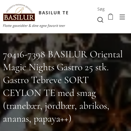
Søg
BASILUR TE
Flotte gaveidéer & dine egne favorit teer
70416-7398 BASILUR Oriental
Magic Nights Gastro 25 stk.
Gastro Tebreve SORT
CEYLON TE med smag
(tranebær, jordbær, abrikos,
ananas, papaya++)