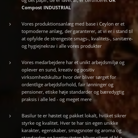
og det papir, de er lavet af, er certificeret
OK
Compost INDUSTRIAL
Vores produktionsanlæg med base i Ceylon er et
topmoderne anlæg, der garanterer, at vi er i stand til
at opfylde de strengeste smags-, kvalitets-, sanitære-
og hygiejnekrav i alle vores produkter
Vores medarbejdere har et unikt arbejdsmiljø og
oplever en sund, kreativ og positiv
virksomhedskultur hvor der bliver sørget for
ordentlige arbejdsforhold, fair lønninger og
pensioner, etiske høje standarder og bæredygtig
praksis i alle led - og meget mere
Basilur te er høstet og pakket lokalt, hvilket sikrer
styrke og kvalitet. Hver te har sin egen unikke
karakter, egenskaber, smagsnoter og aroma og
standarden og kontinuiteten bliver sikret af bl.a.