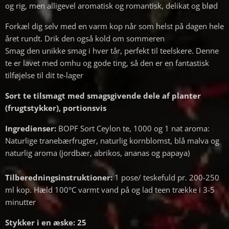
og rig, men alligevel aromatisk og romantisk, delikat og blød
Forkæl dig selv med en varm kop når som helst på dagen hele
året rundt. Drik den også kold om sommeren
Smag den unikke smag i hver tår, perfekt til teelskere. Denne
te er lavet med omhu og gode ting, så den er en fantastisk
tilføjelse til dit te-lager
Sort te tilsmagt med smagsgivende dele af planter
(frugtstykker), portionsvis
Ingredienser:
BOPF Sort Ceylon te, 1000 og 1 nat aroma:
Naturlige tranebærfrugter, naturlig kornblomst, blå malva og
naturlig aroma (jordbær, abrikos, ananas og papaya)
Tilberedningsinstruktioner:
1 pose/ teskefuld pr. 200-250
ml kop. Hæld 100°C varmt vand på og lad teen trække i 3-5
minutter
Stykker i en æske: 25