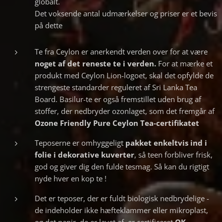
globalt.
Det voksende antal udmærkelser og priser er et bevis
på dette
Te fra Ceylon er anerkendt verden over for at være
noget af det reneste te i verden.
For at mærke et
produkt med Ceylon Lion-logoet, skal det opfylde de
strengeste standarder reguleret af Sri Lanka Tea
Board. Basilur-te er også fremstillet uden brug af
stoffer, der nedbryder ozonlaget, som det fremgår af
Ozone Friendly Pure Ceylon Tea-certifikatet
Teposerne er omhyggeligt
pakket
enkeltvis ind i
folie i dekorative kuverter
, så teen forbliver frisk,
god og giver dig den fulde tesmag. Så kan du rigtigt
nyde hver en kop te !
Det er teposer, der er fuldt biologisk nedbrydelige -
de indeholder ikke hæfteklammer eller mikroplast,