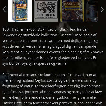
1001 Nat i en tekop ! BOPF Ceylon Black Tea, fra den
lokkende og storslåede kollektion "Oriental" med nogle af
verdens mest berømte teer sammen med dejlige smage og
krydderier. En verden af ​​smag bragt til dig i en dampende
kop, mens du nyder denne uovertrufne blanding af te - måske
med familie og venner for at fejre glæden ved samvær. Et
symbol på royalty, ekspertise og varme
Raffineret af den smukke kombination af elite varianter af
mellem- og højland Ceylon sort te og den lækre aroma og
frugtsmag af naturlige tranebærfrugter, naturlig kornblomst
og blå malva, jordbær, abrikos, ananas og papaya. for at lave
en lækker, forfriskende te, der er guddommelig varm eller
iskold! Dette er en feinschmeckers perfekte cuppa, der er dyb