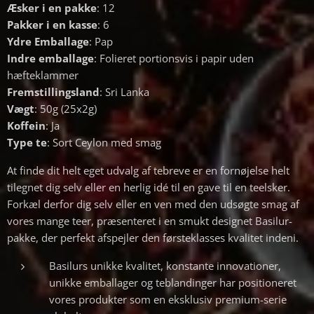
Æsker i en pakke
: 12
Pakker i en kasse
: 6
Ydre Emballage
: Pap
Indre emballage
: Folieret portionsvis i papir uden
hæfteklammer
Fremstillingsland
: Sri Lanka
Vægt
: 50g (25x2g)
Koffein
: Ja
Type te
: Sort Ceylon med smag
At finde dit helt eget udvalg af tebreve er en fornøjelse helt
tilegnet dig selv eller en herlig idé til en gave til en teelsker.
Forkæl derfor dig selv eller en ven med den udsøgte smag af
vores mange teer, præsenteret i en smukt designet Basilur-
pakke, der perfekt afspejler den førsteklasses kvalitet indeni.
Basilurs unikke kvalitet, konstante innovationer,
unikke emballager og teblandinger har positioneret
vores produkter som en eksklusiv premium-serie