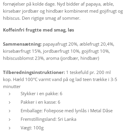
fornøjelser på kolde dage. Nyd bidder af papaya, æble,
kirsebær jordbær og hindbær kombineret med gojifrugt og
hibiscus. Den rigtige smag af sommer.
Koffeinfri frugtte med smag, løs
Sammensætning:
papayafrugt 20%, æblefrugt 20,4%,
kirsebærfrugt 15%, jordbærfrugt 10%, gojifrugt 10%,
hibiscusblomst 23%, aroma (jordbær, hindbær)
Tilberedningsinstruktioner:
1 teskefuld pr. 200 ml
kop.
Hæld 100°C varmt vand på og lad teen trække i 3-5
minutter
Stykker i en pakke: 6
Pakker i en kasse: 6
Emballage: Foliepose med lynlås i Metal Dåse
Fremstillingsland: Sri Lanka
Vægt: 100g