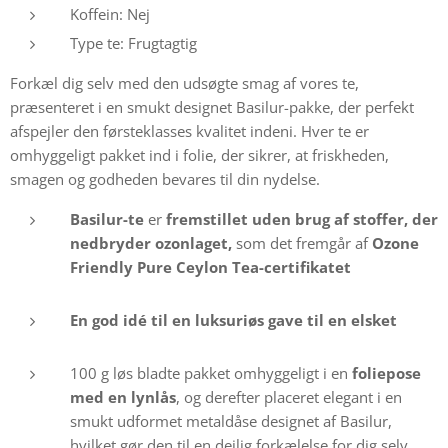
Koffein: Nej
Type te: Frugtagtig
Forkæl dig selv med den udsøgte smag af vores te,
præsenteret i en smukt designet Basilur-pakke, der perfekt
afspejler den førsteklasses kvalitet indeni. Hver te er
omhyggeligt pakket ind i folie, der sikrer, at friskheden,
smagen og godheden bevares til din nydelse.
Basilur-te
er
fremstillet uden brug af stoffer, der
nedbryder ozonlaget,
som det fremgår af
Ozone
Friendly Pure Ceylon Tea-certifikatet
En god idé til
en luksuriøs gave til en elsket
100 g løs bladte pakket omhyggeligt i en
foliepose
med en lynlås
, og derefter placeret elegant i en
smukt udformet metaldåse designet af Basilur,
hvilket gør den til en dejlig forkælelse for dig selv