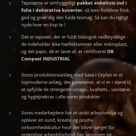
Teposerne er omhyggeligt
pakket
enkeltvis ind i
folie i dekorative kuverter
, så teen forbliver frisk,
god og giver dig den fulde tesmag. Så kan du rigtigt
nyde hver en kop te !
Det er teposer, der er fuldt biologisk nedbrydelige -
de indeholder ikke hæfteklammer eller mikroplast,
og det papir, de er lavet af, er certificeret
OK
Compost INDUSTRIAL
Vores produktionsanlæg med base i Ceylon er et
topmoderne anlæg, der garanterer, at vi er i stand til
at opfylde de strengeste smags-, kvalitets-, sanitære-
og hygiejnekrav i alle vores produkter
Vores medarbejdere har et unikt arbejdsmiljø og
oplever en sund, kreativ og positiv
virksomhedskultur hvor der bliver sørget for
ordentlige arbejdsforhold, fair lønninger og