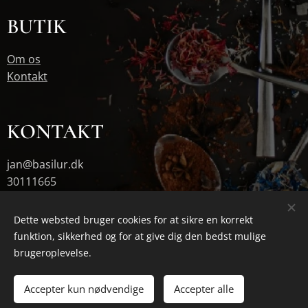
BUTIK
Om os
Kontakt
KONTAKT
jan@basilur.dk
30111665
Dette websted bruger cookies for at sikre en korrekt
funktion, sikkerhed og for at give dig den bedst mulige
Cookies
brugeroplevelse.
Tilføj til kurven
Accepter kun nødvendige
Accepter alle