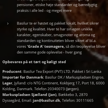
pensioner, etiske høje standarder og bæredygtig
praksis i alle led - og meget mere
Basilur te er høstet og pakket lokalt, hvilket sikrer
styrke og kvalitet. Hver te har sin egen unikke
karakter, egenskaber, smagsnoter og aroma og
standarden og kontinuiteten bliver sikret af bl.a.
vores
'Grade A' tesmagere,
så din teoplevelse bliver
den samme gode oplevelse - hver gang
Opbevares på et tørt og køligt sted
Producent
: Basilur Tea Export (PVT) LTD. Pakket i Sri Lanka
Importør for Danmark
: Basilur DK / Markuspladsen Engros.
Lager
, Jylland: c/o NTG Continent, Kokbjerg 17, Port 18, 6000
Kolding, Danmark. Telefon 20340073 (Jørgen).
Markuspladsen Sjælland (Jan)
, Bækkebo 3, 2870
Dyssegård, Email:
jan@basilur.dk
, Telefon: 30111665