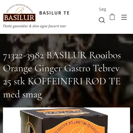
Søg
BASILUR TE
Flotte gaveidéer & dine egne favorit teer
71322-3982 BASILUR Rooibos
Orange Ginger Gastro Tebrev
25 stk KOFFEINFRI RØD TE
med smag