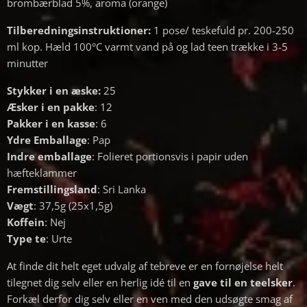
brombærblad 5%, aroma (orange)
Tilberedningsinstruktioner:
1 pose/ teskefuld pr. 200-250
ml kop. Hæld 100°C varmt vand på og lad teen trække i 3-5
minutter
Stykker i en æske:
25
Æsker i en pakke
: 12
Pakker i en kasse
: 6
Ydre Emballage
: Pap
Indre emballage
: Folieret portionsvis i papir uden
hæfteklammer
Fremstillingsland
: Sri Lanka
Vægt
: 37,5g (25x1,5g)
Koffein
: Nej
Type te
: Urte
At finde dit helt eget udvalg af tebreve er en fornøjelse helt
tilegnet dig selv eller en herlig idé til en
gave til en teelsker
.
Forkæl derfor dig selv eller en ven med den udsøgte smag af