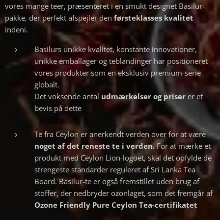
vores mange teer, præsenteret i en smukt designet Basilur-
pakke, der perfekt afspejler den
førsteklasses kvalitet
indeni.
Basilurs unikke kvalitet, konstante innovationer,
unikke emballager og teblandinger har positioneret
vores produkter som en eksklusiv premium-serie
globalt.
Det voksende antal
udmærkelser og priser
er et
bevis på dette
Te fra Ceylon er anerkendt verden over for at være
noget af det reneste te i verden.
For at mærke et
produkt med Ceylon Lion-logoet, skal det opfylde de
strengeste standarder reguleret af Sri Lanka Tea
Board. Basilur-te er også fremstillet uden brug af
stoffer, der nedbryder ozonlaget, som det fremgår af
Ozone Friendly Pure Ceylon Tea-certifikatet