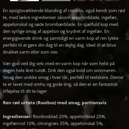
En opsigtsvækkende blanding af rooibos, også kendt som rød
te, med lækre ingredienser såsom appelsinblade, ingefær,
appelsinskal og søde brombærblade. En sjælfuld kop med
den syrlige smag af appelsin og krydret af ingefær. En
energigivende drink og samtidigt en varm kop af ren lykke
perfekt til at gøre din dag til en dejlig dag. Ideel til at blive
drukket varm eller som iste.
Vær god ved dig selv med en varm kop når som helst på
dagen hele året rundt. Drik den også kold om sommeren.
Smag den unikke smag i hver tår, perfekt til teelskere. Denne
te er lavet med omhu og gode ting, så den er en fantastisk
tilføjelse til dit te-lager
Ren rød urtete (Rooibos) med smag
,
portionsvis
Ingredienser:
Rooibosblad 20%, appelsinblad 20%,
ingefærrod 10%, citrongræs 35%, appelsinskal 5%,