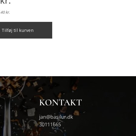
kr.
40 kr.
Tilføj til kurven
KONTAKT
jan@basilur.dk
30111665