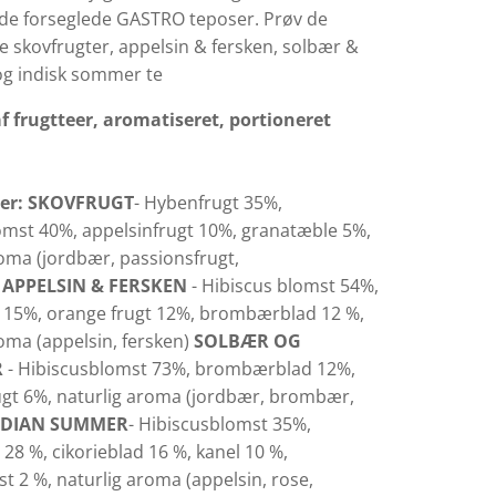
de forseglede GASTRO teposer. Prøv de
e skovfrugter, appelsin & fersken, solbær &
g indisk sommer te
f frugtteer, aromatiseret, portioneret
er:
SKOVFRUGT
- Hybenfrugt 35%,
omst 40%, appelsinfrugt 10%, granatæble 5%,
roma (jordbær, passionsfrugt,
)
APPELSIN & FERSKEN
- Hibiscus blomst 54%,
d 15%, orange frugt 12%, brombærblad 12 %,
oma (appelsin, fersken)
SOLBÆR OG
R
- Hibiscusblomst 73%, brombærblad 12%,
ugt 6%, naturlig aroma (jordbær, brombær,
NDIAN SUMMER
- Hibiscusblomst 35%,
28 %, cikorieblad 16 %, kanel 10 %,
t 2 %, naturlig aroma (appelsin, rose,