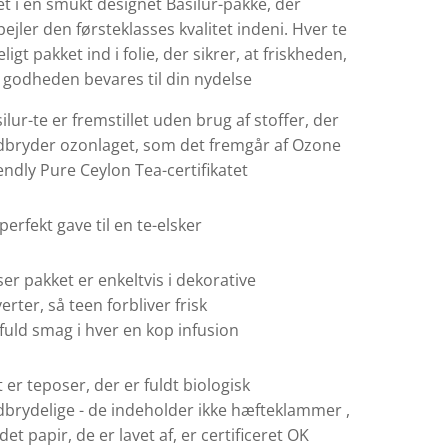
t i en smukt designet Basilur-pakke, der
pejler den førsteklasses kvalitet indeni. Hver te
igt pakket ind i folie, der sikrer, at friskheden,
godheden bevares til din nydelse
ilur-te er fremstillet uden brug af stoffer, der
dbryder ozonlaget, som det fremgår af Ozone
endly Pure Ceylon Tea-certifikatet
perfekt gave til en te-elsker
er pakket er enkeltvis i dekorative
erter, så teen forbliver frisk
fuld smag i hver en kop infusion
 er teposer, der er fuldt biologisk
brydelige - de indeholder ikke hæfteklammer ,
det papir, de er lavet af, er certificeret OK