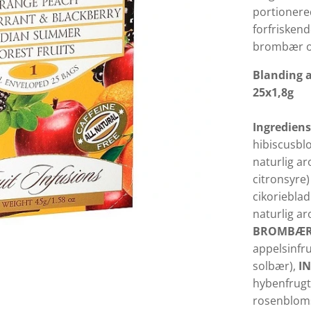
portionere
forfriskend
brombær o
Blanding a
25x1,8g
Ingrediens
hibiscusbl
naturlig a
citronsyre
cikoriebla
naturlig ar
BROMBÆ
appelsinfr
solbær),
I
hybenfrugt 
rosenbloms