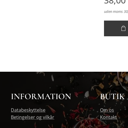
38,00
uden moms 30,
INFORMATION
BUTIK
Databeskyttelse
Om os
Betingelser og vilkår
Kontakt