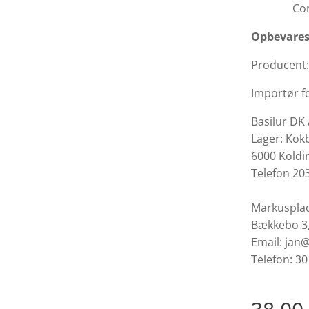
Co
Opbevares 
Producent: 
Importør f
Basilur DK
Lager: Kokb
6000 Koldi
Telefon 20
Markusplad
Bækkebo 3,
Email: jan@
Telefon: 3