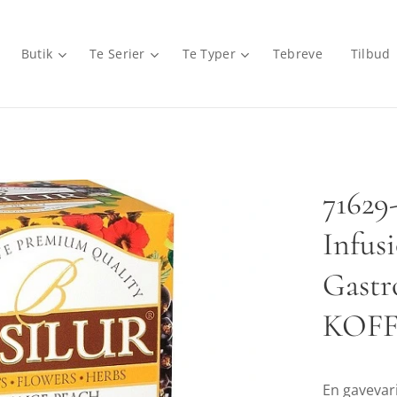
Butik
Te Serier
Te Typer
Tebreve
Tilbud
71629
Infusi
Gastr
KOFF
En gavevaria