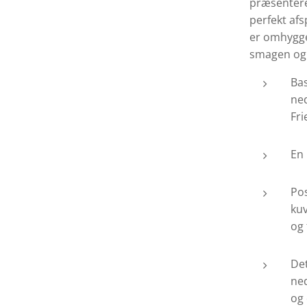
præsentere
perfekt afs
er omhyggel
smagen og 
Bas
ne
Fri
En 
Pos
kuv
og 
Det
ned
og 