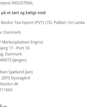
mpost INDUSTRIAL
på et tørt og køligt sted
Basilur Tea Export (PVT) LTD. Pakket i Sri Lanka
or Danmark:
 / Markuspladsen Engros
jerg 17 - Port 18
ng, Danmark
340073 (Jørgen)
sen Sjælland (Jan)
 2870 Dyssegård
basilur.dk
0111665