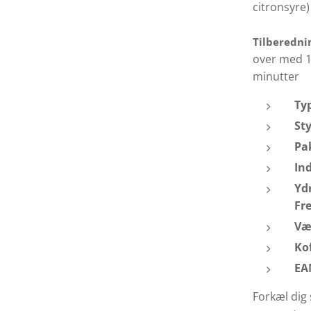
citronsyre)
Tilberedni
over med 1
minutter
Ty
St
Pa
In
Yd
Fr
Væ
Ko
EA
Forkæl dig