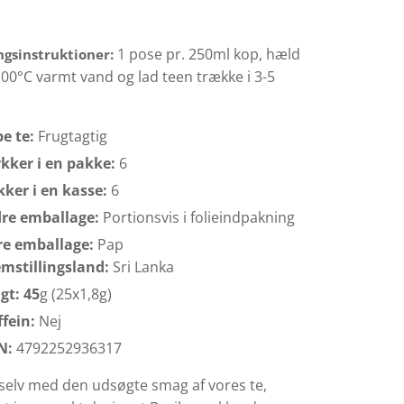
1 pose pr. 250ml kop, hæld
ngsinstruktioner:
00°C varmt vand og lad teen trække i 3-5
pe te:
Frugtagtig
ykker i en pakke:
6
kker i en kasse:
6
dre emballage:
Portionsvis i folieindpakning
re emballage:
Pap
emstillingsland:
Sri Lanka
gt: 45
g (25x1,8g)
ffein:
Nej
N:
4792252936317
 selv med den udsøgte smag af vores te,