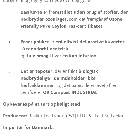
udbytte af og rigtigt kan nyde den dejlige te
Basilur-te
er
fremstillet uden brug af stoffer, der
nedbryder ozonlaget,
som det fremgår af
Ozone
Friendly Pure Ceylon Tea-certifikatet
Poser pakket
er
enkeltvis
i
dekorative kuverter,
så
teen forbliver frisk
og
fuld smag i
hver
en kop infusion
Det er teposer,
der er fuldt
biologisk
nedbrydelige
-
de indeholder ikke
hæfteklammer
, og det papir, de er lavet af, er
certificeret
OK Compost INDUSTRIAL
Opbevares på et tørt og køligt sted
Producent:
Basilur Tea Export (PVT) LTD. Pakket i Sri Lanka
Importør for Danmark: