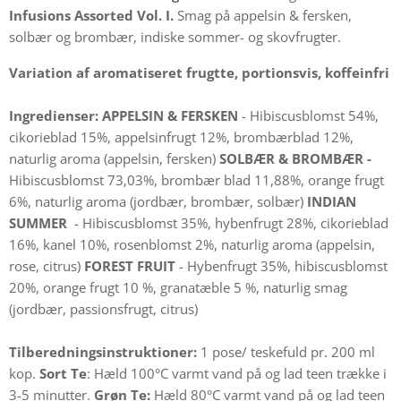
Infusions Assorted Vol. I.
Smag på appelsin & fersken,
solbær og brombær, indiske sommer- og skovfrugter.
Variation af aromatiseret frugtte, portionsvis, koffeinfri
Ingredienser:
APPELSIN & FERSKEN
- Hibiscusblomst 54%,
cikorieblad 15%, appelsinfrugt 12%, brombærblad 12%,
naturlig aroma (appelsin, fersken)
SOLBÆR & BROMBÆR -
Hibiscusblomst 73,03%, brombær blad 11,88%, orange frugt
6%, naturlig aroma (jordbær, brombær, solbær)
INDIAN
SUMMER
- Hibiscusblomst 35%, hybenfrugt 28%, cikorieblad
16%, kanel 10%, rosenblomst 2%, naturlig aroma (appelsin,
rose, citrus)
FOREST FRUIT
- Hybenfrugt 35%, hibiscusblomst
20%, orange frugt 10 %, granatæble 5 %, naturlig smag
(jordbær, passionsfrugt, citrus)
Tilberedningsinstruktioner:
1 pose/ teskefuld pr. 200 ml
kop.
Sort Te
: Hæld 100°C varmt vand på og lad teen trække i
3-5 minutter.
Grøn Te:
Hæld 80°C varmt vand på og lad teen