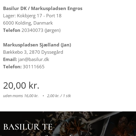
Basilur DK /
Markuspladsen Engros
Lager: Kokbjerg 17 - Port 18
6000 Kolding, Danmark
Telefon
20340073 (Jørgen)
Markuspladsen Sjælland (Jan)
Bækkebo 3, 2870 Dyssegård
Email:
jan@basilur.dk
Telefon:
30111665
20,00
kr.
uden moms 16,00 kr.
2,00 kr. / 1 stk
BASILUR TE