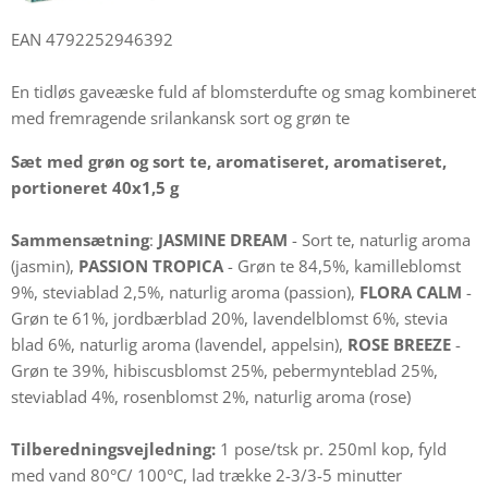
EAN 4792252946392
En tidløs gaveæske fuld af blomsterdufte og smag kombineret
med fremragende srilankansk sort og grøn te
Sæt med grøn og sort te, aromatiseret, aromatiseret,
portioneret 40x1,5 g
Sammensætning
:
JASMINE DREAM
- Sort te, naturlig aroma
(jasmin),
PASSION TROPICA
- Grøn te 84,5%, kamilleblomst
9%, steviablad 2,5%, naturlig aroma (passion),
FLORA CALM
-
Grøn te 61%, jordbærblad 20%, lavendelblomst 6%, stevia
blad 6%, naturlig aroma (lavendel, appelsin),
ROSE BREEZE
-
Grøn te 39%, hibiscusblomst 25%, pebermynteblad 25%,
steviablad 4%, rosenblomst 2%, naturlig aroma (rose)
Tilberedningsvejledning:
1 pose/tsk pr. 250ml kop, fyld
med vand 80°C/ 100°C, lad trække 2-3/3-5 minutter