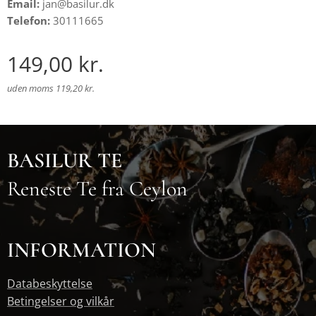
Email:
jan@basilur.dk
Telefon:
30111665
149,00
kr.
uden moms 119,20 kr.
BASILUR TE
Reneste Te fra Ceylon
INFORMATION
Databeskyttelse
Betingelser og vilkår