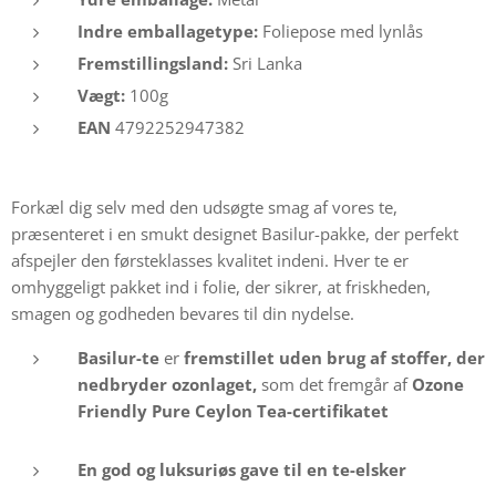
Indre emballagetype:
Foliepose med lynlås
Fremstillingsland:
Sri Lanka
Vægt:
100g
EAN
4792252947382
Forkæl dig selv med den udsøgte smag af vores te,
præsenteret i en smukt designet Basilur-pakke, der perfekt
afspejler den førsteklasses kvalitet indeni. Hver te er
omhyggeligt pakket ind i folie, der sikrer, at friskheden,
smagen og godheden bevares til din nydelse.
Basilur-te
er
fremstillet uden brug af stoffer, der
nedbryder ozonlaget,
som det fremgår af
Ozone
Friendly Pure Ceylon Tea-certifikatet
En god og
luksuriøs gave til en te-elsker