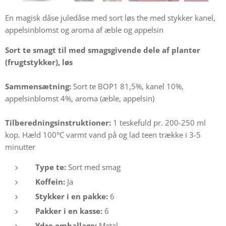
En magisk dåse juledåse med sort løs the med stykker kanel,
appelsinblomst og aroma af æble og appelsin
Sort te smagt til med smagsgivende dele af planter
(frugtstykker), løs
Sammensætning:
Sort te BOP1 81,5%, kanel 10%,
appelsinblomst 4%, aroma (æble, appelsin)
Tilberedningsinstruktioner:
1 teskefuld pr. 200-250 ml
kop. Hæld 100°C varmt vand på og lad teen trække i 3-5
minutter
Type te:
Sort med smag
Koffein:
Ja
Stykker i en pakke:
6
Pakker i en kasse:
6
Ydre emballage:
Metal