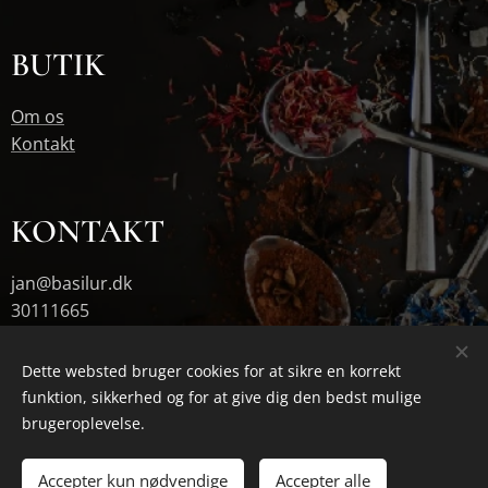
BUTIK
Om os
Kontakt
KONTAKT
jan@basilur.dk
30111665
Dette websted bruger cookies for at sikre en korrekt
funktion, sikkerhed og for at give dig den bedst mulige
Cookies
brugeroplevelse.
Udsolgt
Accepter kun nødvendige
Accepter alle