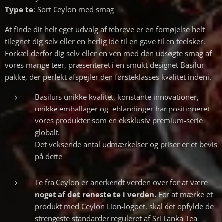
Type te
: Sort Ceylon med smag
At finde dit helt eget udvalg af tebreve er en fornøjelse helt
tilegnet dig selv eller en herlig idé til en gave til en teelsker.
Forkæl derfor dig selv eller en ven med den udsøgte smag af
vores mange teer, præsenteret i en smukt designet Basilur-
pakke, der perfekt afspejler den førsteklasses kvalitet indeni.
Basilurs unikke kvalitet, konstante innovationer,
unikke emballager og teblandinger har positioneret
vores produkter som en eksklusiv premium-serie
globalt.
Det voksende antal udmærkelser og priser er et bevis
på dette
Te fra Ceylon er anerkendt verden over for at være
noget af det reneste te i verden.
For at mærke et
produkt med Ceylon Lion-logoet, skal det opfylde de
strengeste standarder reguleret af Sri Lanka Tea