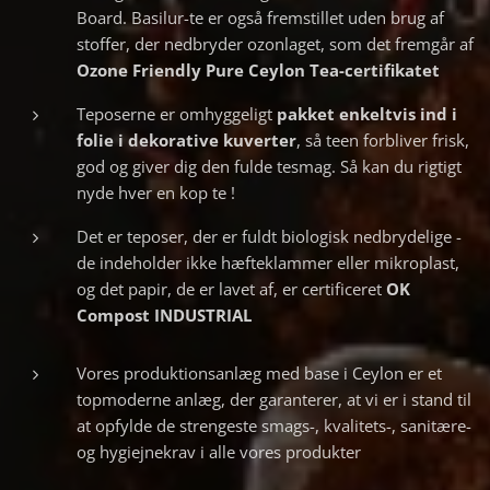
Board. Basilur-te er også fremstillet uden brug af
stoffer, der nedbryder ozonlaget, som det fremgår af
Ozone Friendly Pure Ceylon Tea-certifikatet
Teposerne er omhyggeligt
pakket
enkeltvis ind i
folie i dekorative kuverter
, så teen forbliver frisk,
god og giver dig den fulde tesmag. Så kan du rigtigt
nyde hver en kop te !
Det er teposer, der er fuldt biologisk nedbrydelige -
de indeholder ikke hæfteklammer eller mikroplast,
og det papir, de er lavet af, er certificeret
OK
Compost INDUSTRIAL
Vores produktionsanlæg med base i Ceylon er et
topmoderne anlæg, der garanterer, at vi er i stand til
at opfylde de strengeste smags-, kvalitets-, sanitære-
og hygiejnekrav i alle vores produkter