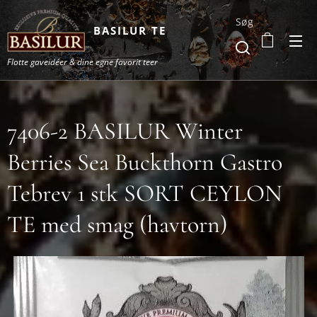
Søg
BASILUR TE
Flotte gaveidéer & dine egne favorit teer
7406-2 BASILUR Winter
Berries Sea Buckthorn Gastro
Tebrev 1 stk SORT CEYLON
TE med smag (havtorn)