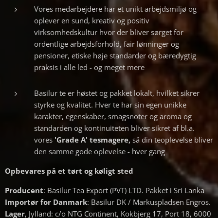
Vores medarbejdere har et unikt arbejdsmiljø og
oplever en sund, kreativ og positiv
virksomhedskultur hvor der bliver sørget for
ordentlige arbejdsforhold, fair lønninger og
pensioner, etiske høje standarder og bæredygtig
praksis i alle led - og meget mere
Basilur te er høstet og pakket lokalt, hvilket sikrer
styrke og kvalitet. Hver te har sin egen unikke
karakter, egenskaber, smagsnoter og aroma og
standarden og kontinuiteten bliver sikret af bl.a.
vores
'Grade A' tesmagere,
så din teoplevelse bliver
den samme gode oplevelse - hver gang
Opbevares på et tørt og køligt sted
Producent
: Basilur Tea Export (PVT) LTD. Pakket i Sri Lanka
Importør for Danmark
: Basilur DK / Markuspladsen Engros.
Lager
, Jylland: c/o NTG Continent, Kokbjerg 17, Port 18, 6000