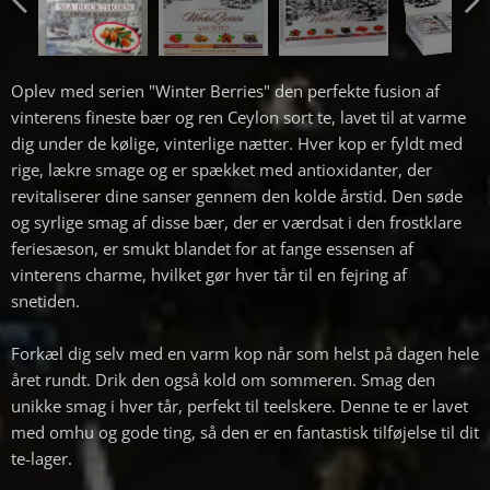
Oplev med serien "Winter Berries" den perfekte fusion af
vinterens fineste bær og ren Ceylon sort te, lavet til at varme
dig under de kølige, vinterlige nætter. Hver kop er fyldt med
rige, lækre smage og er spækket med antioxidanter, der
revitaliserer dine sanser gennem den kolde årstid. Den søde
og syrlige smag af disse bær, der er værdsat i den frostklare
feriesæson, er smukt blandet for at fange essensen af ​​
vinterens charme, hvilket gør hver tår til en fejring af
snetiden.
Forkæl dig selv med en varm kop når som helst på dagen hele
året rundt. Drik den også kold om sommeren. Smag den
unikke smag i hver tår, perfekt til teelskere. Denne te er lavet
med omhu og gode ting, så den er en fantastisk tilføjelse til dit
te-lager.