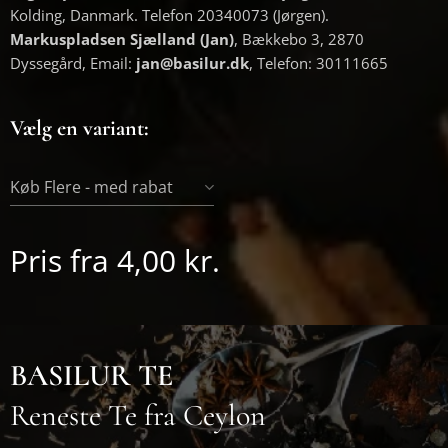
Kolding, Danmark. Telefon 20340073 (Jørgen).
Markuspladsen Sjælland (Jan)
, Bækkebo 3, 2870
Dyssegård, Email:
jan@basilur.dk
, Telefon: 30111665
Vælg en variant:
Køb Flere - med rabat
Pris fra
4,00
kr.
BASILUR TE
Reneste Te fra Ceylon