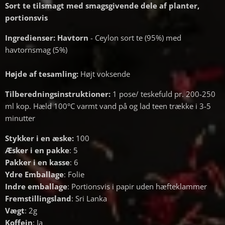
Sort te tilsmagt med smagsgivende dele af planter,
portionsvis
Ingredienser:
Havtorn
- Ceylon sort te (95%) med
havtornsmag (5%)
Højde af tesamling:
Højt voksende
Tilberedningsinstruktioner:
1 pose/ teskefuld pr. 200-250
ml kop. Hæld 100°C varmt vand på og lad teen trække i 3-5
minutter
Stykker i en æske:
100
Æsker i en pakke
: 5
Pakker i en kasse
: 6
Ydre Emballage
: Folie
Indre emballage
: Portionsvis i papir uden hæfteklammer
Fremstillingsland
: Sri Lanka
Vægt
: 2g
Koffein
: Ja