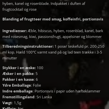
hyben, kanel og rosenblade. Indpakket i duften af ​​
frugtcocktail og rose
Blanding af frugtteer med smag, koffeinfri, portionsvis
Ingredienser:
Æble, hibiscus, hyben, rosenblad, kanel, bark
med rosesmag, kiwi, passionsfrugt, appelsiner og blommer
Tilberedningsinstruktioner:
1 pose/ teskefuld pr. 200-250
ml kop. Hæld 100°C varmt vand på og lad teen trække i 3-5
minutter
Stykker i en æske:
100
Æsker i en pakke
: 5
Pakker i en kasse
: 6
Ydre Emballage
: Folie
Indre emballage
: Portionsvis i papir uden hæfteklammer
Fremstillingsland
: Sri Lanka
Vægt
: 1,5g
Koffein
: Nej