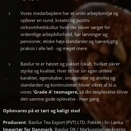
Vores medarbejdere har et unikt arbejdsmiljø og
oplever en sund, kreativ og positiv
virksomhedskultur hvor der bliver sørget for
ordentlige arbejdsforhold, fair lønninger og
pensioner, etiske høje standarder og bæredygtig
praksis i alle led - og meget mere
Basilur te er høstet og pakket lokalt, hvilket sikrer
styrke og kvalitet. Hver te har sin egen unikke
karakter, egenskaber, smagsnoter og aroma og
standarden og kontinuiteten bliver sikret af bl.a.
vores
'Grade A' tesmagere,
så din teoplevelse bliver
den samme gode oplevelse - hver gang
Opbevares på et tørt og køligt sted
Producent
: Basilur Tea Export (PVT) LTD. Pakket i Sri Lanka
Importør for Danmark
: Basilur DK / Markuspladsen Engros.