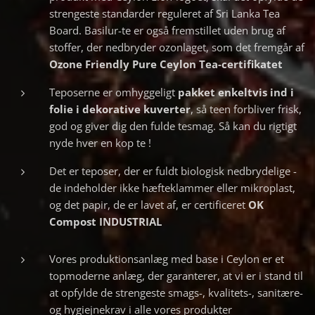
strengeste standarder reguleret af Sri Lanka Tea
Board. Basilur-te er også fremstillet uden brug af
stoffer, der nedbryder ozonlaget, som det fremgår af
Ozone Friendly Pure Ceylon Tea-certifikatet
Teposerne er omhyggeligt
pakket
enkeltvis ind i
folie i dekorative kuverter
, så teen forbliver frisk,
god og giver dig den fulde tesmag. Så kan du rigtigt
nyde hver en kop te !
Det er teposer, der er fuldt biologisk nedbrydelige -
de indeholder ikke hæfteklammer eller mikroplast,
og det papir, de er lavet af, er certificeret
OK
Compost INDUSTRIAL
Vores produktionsanlæg med base i Ceylon er et
topmoderne anlæg, der garanterer, at vi er i stand til
at opfylde de strengeste smags-, kvalitets-, sanitære-
og hygiejnekrav i alle vores produkter