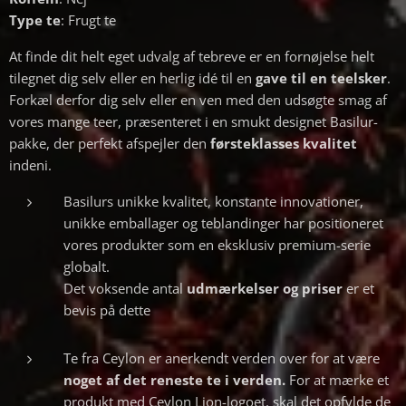
Type te
: Frugt te
At finde dit helt eget udvalg af tebreve er en fornøjelse helt
tilegnet dig selv eller en herlig idé til en
gave til en teelsker
.
Forkæl derfor dig selv eller en ven med den udsøgte smag af
vores mange teer, præsenteret i en smukt designet Basilur-
pakke, der perfekt afspejler den
førsteklasses kvalitet
indeni.
Basilurs unikke kvalitet, konstante innovationer,
unikke emballager og teblandinger har positioneret
vores produkter som en eksklusiv premium-serie
globalt.
Det voksende antal
udmærkelser og priser
er et
bevis på dette
Te fra Ceylon er anerkendt verden over for at være
noget af det reneste te i verden.
For at mærke et
produkt med Ceylon Lion-logoet, skal det opfylde de