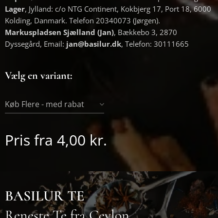
Lager
, Jylland: c/o NTG Continent, Kokbjerg 17, Port 18, 6000
Kolding, Danmark. Telefon 20340073 (Jørgen).
Markuspladsen Sjælland (Jan)
, Bækkebo 3, 2870
Dyssegård, Email:
jan@basilur.dk
, Telefon: 30111665
Vælg en variant:
Køb Flere - med rabat
Pris fra
4,00
kr.
BASILUR TE
Reneste Te fra Ceylon