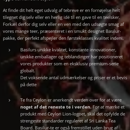
At finde dit helt eget udvalg af tebreve er en fornøjelse helt
tilegnet dig selv eller en herlig idé til en gave til en teelsker.
Forkæl derfor dig selv eller en ven med den udsøgte smag af
vores mange teer, præsenteret i en smukt designet Basilur-
pakke, der perfekt afspejler den førsteklasses kvalitet indeni.
Basilurs unikke kvalitet, konstante innovationer,
unikke emballager og teblandinger har positioneret
vores produkter som en eksklusiv premium-serie
globalt.
Det voksende antal udmærkelser og priser er et bevis
på dette
Te fra Ceylon er anerkendt verden over for at være
noget af det reneste te i verden.
For at mærke et
produkt med Ceylon Lion-logoet, skal det opfylde de
strengeste standarder reguleret af Sri Lanka Tea
Board. Basilur-te er også fremstillet uden brug af