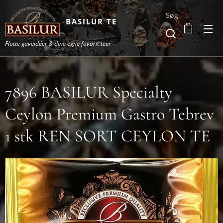
Søg
BASILUR TE
Flotte gaveidéer & dine egne favorit teer
7896 BASILUR Specialty
Ceylon Premium Gastro Tebrev
1 stk REN SORT CEYLON TE