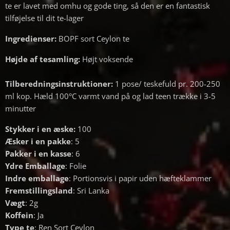
te er lavet med omhu og gode ting, så den er en fantastisk
tilføjelse til dit te-lager
Ingredienser:
BOPF sort Ceylon te
Højde af tesamling:
Højt voksende
Tilberedningsinstruktioner:
1 pose/ teskefuld pr. 200-250
ml kop. Hæld 100°C varmt vand på og lad teen trække i 3-5
minutter
Stykker i en æske:
100
Æsker i en pakke
: 5
Pakker i en kasse
: 6
Ydre Emballage
: Folie
Indre emballage
: Portionsvis i papir uden hæfteklammer
Fremstillingsland
: Sri Lanka
Vægt
: 2g
Koffein
: Ja
Type te
: Ren Sort Ceylon