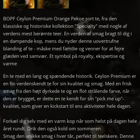
BOPF Ceylon Premium Orange Pekoe sort te, fra den
klassiske og historiske kollektion "Specialty" med nogle af
verdens mest berømte teer. En verden af ​​smag bragt til dig i
en dampende kop, mens du nyder denne uovertrufne
blanding af te - måske med familie og venner for at fejre
glæden ved samvær. Et symbol på royalty, ekspertise og
varme
En te med en lang og spændende historik. Ceylon Premium er
en fin verdenskendt te for sin kvalitet og smag. Med en frisk
smag fra den højt dyrkede te og en flot strålende farve, når
den er brygget, er dette en te kendt for sin "pick me up"-
kvalitet, som giver en kickstart til ens aktiviteter hele dagen.
Forkæl dig selv med en varm kop når som helst på dagen hele
året rundt. Drik den også kold om sommeren
Smag den unikke smag i hver tår, perfekt til teelskere. Denne