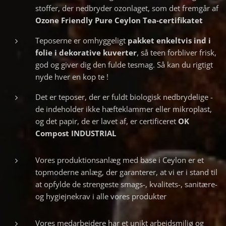
stoffer, der nedbryder ozonlaget, som det fremgår af
Ozone Friendly Pure Ceylon Tea-certifikatet
Teposerne er omhyggeligt
pakket
enkeltvis ind i
folie i dekorative kuverter
, så teen forbliver frisk,
god og giver dig den fulde tesmag. Så kan du rigtigt
nyde hver en kop te !
Det er teposer, der er fuldt biologisk nedbrydelige -
de indeholder ikke hæfteklammer eller mikroplast,
og det papir, de er lavet af, er certificeret
OK
Compost INDUSTRIAL
Vores produktionsanlæg med base i Ceylon er et
topmoderne anlæg, der garanterer, at vi er i stand til
at opfylde de strengeste smags-, kvalitets-, sanitære-
og hygiejnekrav i alle vores produkter
Vores medarbejdere har et unikt arbejdsmiljø og