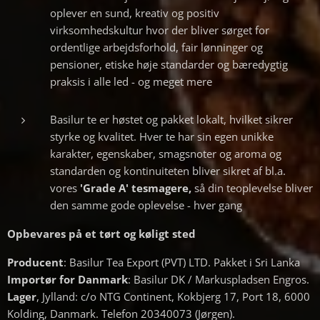
oplever en sund, kreativ og positiv
virksomhedskultur hvor der bliver sørget for
ordentlige arbejdsforhold, fair lønninger og
pensioner, etiske høje standarder og bæredygtig
praksis i alle led - og meget mere
Basilur te er høstet og pakket lokalt, hvilket sikrer
styrke og kvalitet. Hver te har sin egen unikke
karakter, egenskaber, smagsnoter og aroma og
standarden og kontinuiteten bliver sikret af bl.a.
vores
'Grade A' tesmagere,
så din teoplevelse bliver
den samme gode oplevelse - hver gang
Opbevares på et tørt og køligt sted
Producent
: Basilur Tea Export (PVT) LTD. Pakket i Sri Lanka
Importør for Danmark
: Basilur DK / Markuspladsen Engros.
Lager
, Jylland: c/o NTG Continent, Kokbjerg 17, Port 18, 6000
Kolding, Danmark. Telefon 20340073 (Jørgen).