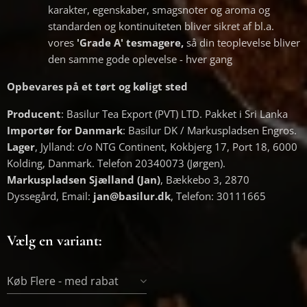
karakter, egenskaber, smagsnoter og aroma og
standarden og kontinuiteten bliver sikret af bl.a.
vores
'Grade A' tesmagere,
så din teoplevelse bliver
den samme gode oplevelse - hver gang
Opbevares på et tørt og køligt sted
Producent
: Basilur Tea Export (PVT) LTD. Pakket i Sri Lanka
Importør for Danmark
: Basilur DK / Markuspladsen Engros.
Lager
, Jylland: c/o NTG Continent, Kokbjerg 17, Port 18, 6000
Kolding, Danmark. Telefon 20340073 (Jørgen).
Markuspladsen Sjælland (Jan)
, Bækkebo 3, 2870
Dyssegård, Email:
jan@basilur.dk
, Telefon: 30111665
Vælg en variant:
Køb Flere - med rabat