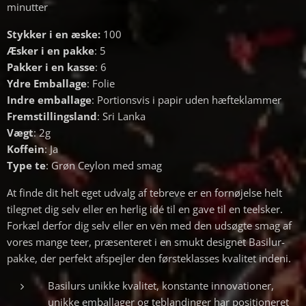
minutter
Stykker i en æske:
100
Æsker i en pakke
: 5
Pakker i en kasse
: 6
Ydre Emballage
: Folie
Indre emballage
: Portionsvis i papir uden hæfteklammer
Fremstillingsland
: Sri Lanka
Vægt
: 2g
Koffein
: Ja
Type te
: Grøn Ceylon med smag
At finde dit helt eget udvalg af tebreve er en fornøjelse helt
tilegnet dig selv eller en herlig idé til en gave til en teelsker.
Forkæl derfor dig selv eller en ven med den udsøgte smag af
vores mange teer, præsenteret i en smukt designet Basilur-
pakke, der perfekt afspejler den førsteklasses kvalitet indeni.
Basilurs unikke kvalitet, konstante innovationer,
unikke emballager og teblandinger har positioneret