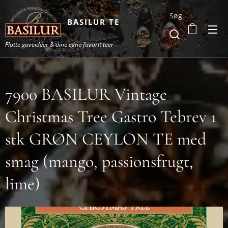
Søg
BASILUR TE
Flotte gaveidéer & dine egne favorit teer
7900 BASILUR Vintage
Christmas Tree Gastro Tebrev 1
stk GRØN CEYLON TE med
smag (mango, passionsfrugt,
lime)