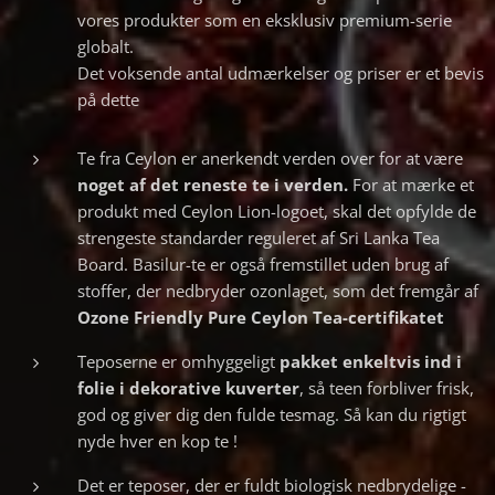
vores produkter som en eksklusiv premium-serie
globalt.
Det voksende antal udmærkelser og priser er et bevis
på dette
Te fra Ceylon er anerkendt verden over for at være
noget af det reneste te i verden.
For at mærke et
produkt med Ceylon Lion-logoet, skal det opfylde de
strengeste standarder reguleret af Sri Lanka Tea
Board. Basilur-te er også fremstillet uden brug af
stoffer, der nedbryder ozonlaget, som det fremgår af
Ozone Friendly Pure Ceylon Tea-certifikatet
Teposerne er omhyggeligt
pakket
enkeltvis ind i
folie i dekorative kuverter
, så teen forbliver frisk,
god og giver dig den fulde tesmag. Så kan du rigtigt
nyde hver en kop te !
Det er teposer, der er fuldt biologisk nedbrydelige -