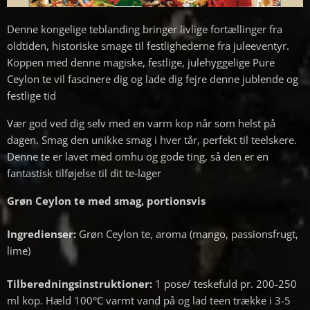
Denne kongelige teblanding bringer livlige fortællinger fra
oldtiden, historiske smage til festlighederne fra juleeventyr.
Koppen med denne magiske, festlige, julehyggelige Pure
Ceylon te vil fascinere dig og lade dig fejre denne jublende og
festlige tid
Vær god ved dig selv med en varm kop når som helst på
dagen. Smag den unikke smag i hver tår, perfekt til teelskere.
Denne te er lavet med omhu og gode ting, så den er en
fantastisk tilføjelse til dit te-lager
Grøn Ceylon te med smag,
portionsvis
Ingredienser:
Grøn Ceylon te, aroma (mango, passionsfrugt,
lime)
Tilberedningsinstruktioner:
1 pose/ teskefuld pr. 200-250
ml kop. Hæld 100°C varmt vand på og lad teen trække i 3-5