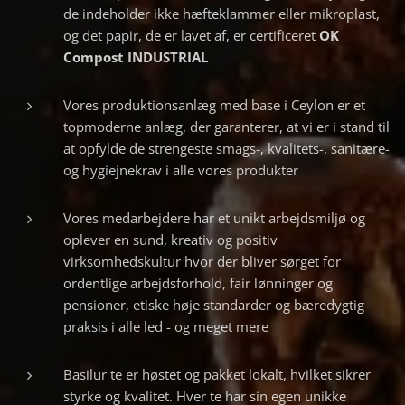
de indeholder ikke hæfteklammer eller mikroplast,
og det papir, de er lavet af, er certificeret
OK
Compost INDUSTRIAL
Vores produktionsanlæg med base i Ceylon er et
topmoderne anlæg, der garanterer, at vi er i stand til
at opfylde de strengeste smags-, kvalitets-, sanitære-
og hygiejnekrav i alle vores produkter
Vores medarbejdere har et unikt arbejdsmiljø og
oplever en sund, kreativ og positiv
virksomhedskultur hvor der bliver sørget for
ordentlige arbejdsforhold, fair lønninger og
pensioner, etiske høje standarder og bæredygtig
praksis i alle led - og meget mere
Basilur te er høstet og pakket lokalt, hvilket sikrer
styrke og kvalitet. Hver te har sin egen unikke