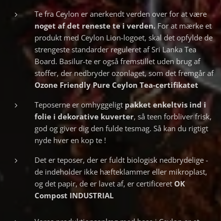
Te fra Ceylon er anerkendt verden over for at være
noget af det reneste te i verden.
For at mærke et
produkt med Ceylon Lion-logoet, skal det opfylde de
strengeste standarder reguleret af Sri Lanka Tea
Board. Basilur-te er også fremstillet uden brug af
stoffer, der nedbryder ozonlaget, som det fremgår af
Ozone Friendly Pure Ceylon Tea-certifikatet
Teposerne er omhyggeligt
pakket
enkeltvis ind i
folie i dekorative kuverter
, så teen forbliver frisk,
god og giver dig den fulde tesmag. Så kan du rigtigt
nyde hver en kop te !
Det er teposer, der er fuldt biologisk nedbrydelige -
de indeholder ikke hæfteklammer eller mikroplast,
og det papir, de er lavet af, er certificeret
OK
Compost INDUSTRIAL