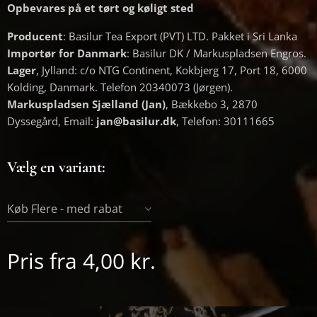
Opbevares på et tørt og køligt sted
Producent
: Basilur Tea Export (PVT) LTD. Pakket i Sri Lanka
Importør for Danmark
: Basilur DK / Markuspladsen Engros.
Lager
, Jylland: c/o NTG Continent, Kokbjerg 17, Port 18, 6000
Kolding, Danmark. Telefon 20340073 (Jørgen).
Markuspladsen Sjælland (Jan)
, Bækkebo 3, 2870
Dyssegård, Email:
jan@basilur.dk
, Telefon: 30111665
Vælg en variant:
Køb Flere - med rabat
Pris fra
4,00
kr.