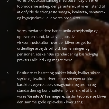
Vores produktionsanlæg med base i Ceylon er et
topmoderne anlæg, der garanterer, at vi er i stand til
at opfylde de strengeste smags-, kvalitets-, sanitære-
og hygiejnekrav i alle vores produkter
Vores medarbejdere har et unikt arbejdsmiljø og
oplever en sund, kreativ og positiv
virksomhedskultur hvor der bliver sørget for
ordentlige arbejdsforhold, fair lønninger og
pensioner, etiske høje standarder og bæredygtig
praksis i alle led - og meget mere
Basilur te er høstet og pakket lokalt, hvilket sikrer
styrke og kvalitet. Hver te har sin egen unikke
karakter, egenskaber, smagsnoter og aroma og
standarden og kontinuiteten bliver sikret af bl.a.
vores
'Grade A' tesmagere,
så din teoplevelse bliver
den samme gode oplevelse - hver gang