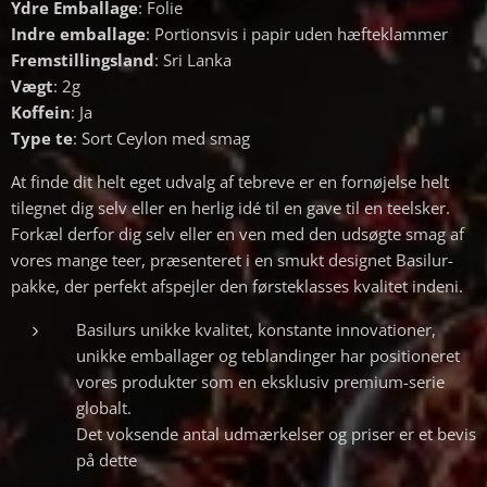
Ydre Emballage
: Folie
Indre emballage
: Portionsvis i papir uden hæfteklammer
Fremstillingsland
: Sri Lanka
Vægt
: 2g
Koffein
: Ja
Type te
: Sort Ceylon med smag
At finde dit helt eget udvalg af tebreve er en fornøjelse helt
tilegnet dig selv eller en herlig idé til en gave til en teelsker.
Forkæl derfor dig selv eller en ven med den udsøgte smag af
vores mange teer, præsenteret i en smukt designet Basilur-
pakke, der perfekt afspejler den førsteklasses kvalitet indeni.
Basilurs unikke kvalitet, konstante innovationer,
unikke emballager og teblandinger har positioneret
vores produkter som en eksklusiv premium-serie
globalt.
Det voksende antal udmærkelser og priser er et bevis
på dette