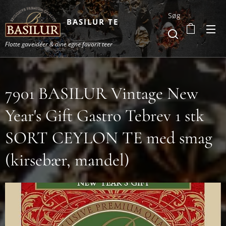
Søg
BASILUR TE
Flotte gaveidéer & dine egne favorit teer
7901 BASILUR Vintage New
Year's Gift Gastro Tebrev 1 stk
SORT CEYLON TE med smag
(kirsebær, mandel)