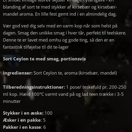
blanding af sort te med stykker af kirsebær og kirsebær-
mandel aroma. En lille fest gemt ind i en almindelig dag.
Vær god ved dig selv med en varm kop når som helst på
dagen. Smag den unikke smag i hver tår, perfekt til teelskere.
Denne te er lavet med omhu og gode ting, så den er en
fantastisk tilføjelse til dit te-lager
Sort Ceylon te med smag,
portionsvis
Ingredienser:
Sort Ceylon te, aroma (kirsebær, mandel)
Tilberedningsinstruktioner:
1 pose/ teskefuld pr. 200-250
ml kop. Hæld 100°C varmt vand på og lad teen trække i 3-5
minutter
Stykker i en æske:
100
Æsker i en pakke
: 5
Pakker i en kasse
: 6