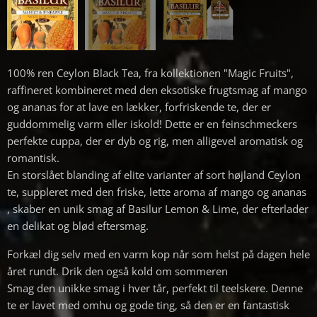
100% ren Ceylon Black Tea, fra kollektionen "Magic Fruits",
raffineret kombineret med den eksotiske frugtsmag af mango
og ananas for at lave en lækker, forfriskende te, der er
guddommelig varm eller iskold! Dette er en feinschmeckers
perfekte cuppa, der er dyb og rig, men alligevel aromatisk og
romantisk.
En storslået blanding af elite varianter af sort højland Ceylon
te, suppleret med den friske, lette aroma af mango og ananas
, skaber en unik smag af Basilur Lemon & Lime, der efterlader
en delikat og blød eftersmag.
Forkæl dig selv med en varm kop når som helst på dagen hele
året rundt. Drik den også kold om sommeren
Smag den unikke smag i hver tår, perfekt til teelskere. Denne
te er lavet med omhu og gode ting, så den er en fantastisk