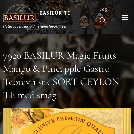
Søg
BASILUR TE
Flotte gaveidéer & dine egne favorit teer
7920 BASILUR Magic Fruits
Mango & Pineapple Gastro
Tebrev 1 stk SORT CEYLON
TE med smag