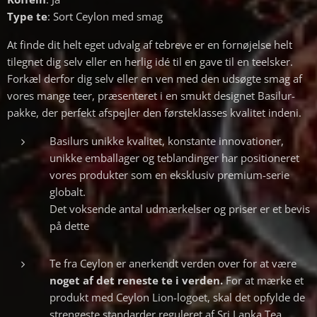
Type te
: Sort Ceylon med smag
At finde dit helt eget udvalg af tebreve er en fornøjelse helt
tilegnet dig selv eller en herlig idé til en gave til en teelsker.
Forkæl derfor dig selv eller en ven med den udsøgte smag af
vores mange teer, præsenteret i en smukt designet Basilur-
pakke, der perfekt afspejler den førsteklasses kvalitet indeni.
Basilurs unikke kvalitet, konstante innovationer,
unikke emballager og teblandinger har positioneret
vores produkter som en eksklusiv premium-serie
globalt.
Det voksende antal udmærkelser og priser er et bevis
på dette
Te fra Ceylon er anerkendt verden over for at være
noget af det reneste te i verden.
For at mærke et
produkt med Ceylon Lion-logoet, skal det opfylde de
strengeste standarder reguleret af Sri Lanka Tea