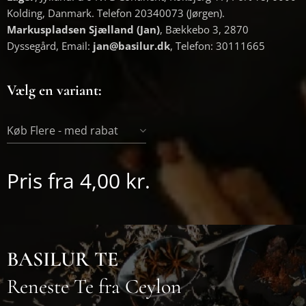
Kolding, Danmark. Telefon 20340073 (Jørgen).
Markuspladsen Sjælland (Jan)
, Bækkebo 3, 2870
Dyssegård, Email:
jan@basilur.dk
, Telefon: 30111665
Vælg en variant:
Køb Flere - med rabat
Pris fra
4,00
kr.
BASILUR TE
Reneste Te fra Ceylon