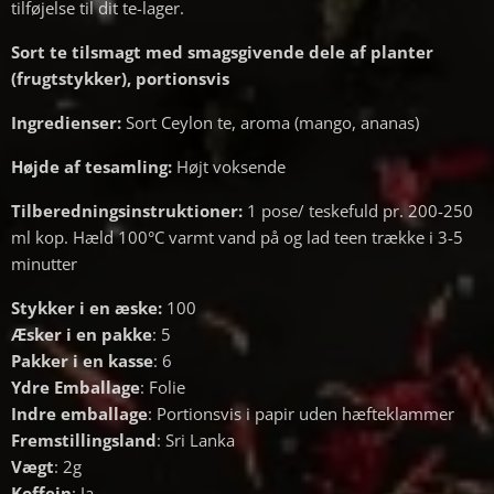
tilføjelse til dit te-lager.
Sort te tilsmagt med smagsgivende dele af planter
(frugtstykker), portionsvis
Ingredienser:
Sort Ceylon te, aroma (mango, ananas)
Højde af tesamling:
Højt voksende
Tilberedningsinstruktioner:
1 pose/ teskefuld pr. 200-250
ml kop. Hæld 100°C varmt vand på og lad teen trække i 3-5
minutter
Stykker i en æske:
100
Æsker i en pakke
: 5
Pakker i en kasse
: 6
Ydre Emballage
: Folie
Indre emballage
: Portionsvis i papir uden hæfteklammer
Fremstillingsland
: Sri Lanka
Vægt
: 2g
Koffein
: Ja