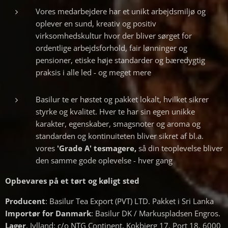
Vores medarbejdere har et unikt arbejdsmiljø og
oplever en sund, kreativ og positiv
virksomhedskultur hvor der bliver sørget for
ordentlige arbejdsforhold, fair lønninger og
pensioner, etiske høje standarder og bæredygtig
praksis i alle led - og meget mere
Basilur te er høstet og pakket lokalt, hvilket sikrer
styrke og kvalitet. Hver te har sin egen unikke
karakter, egenskaber, smagsnoter og aroma og
standarden og kontinuiteten bliver sikret af bl.a.
vores
'Grade A' tesmagere,
så din teoplevelse bliver
den samme gode oplevelse - hver gang
Opbevares på et tørt og køligt sted
Producent
: Basilur Tea Export (PVT) LTD. Pakket i Sri Lanka
Importør for Danmark
: Basilur DK / Markuspladsen Engros.
Lager
, Jylland: c/o NTG Continent, Kokbjerg 17, Port 18, 6000