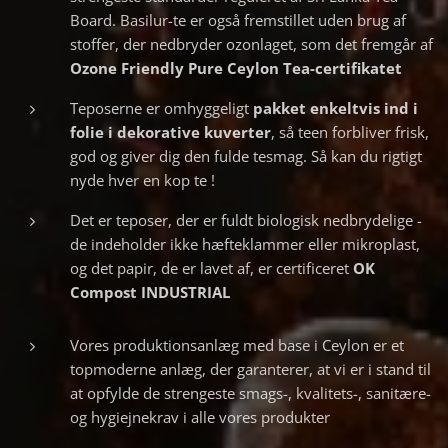
Board. Basilur-te er også fremstillet uden brug af
stoffer, der nedbryder ozonlaget, som det fremgår af
Ozone Friendly Pure Ceylon Tea-certifikatet
Teposerne er omhyggeligt
pakket
enkeltvis ind i
folie i dekorative kuverter
, så teen forbliver frisk,
god og giver dig den fulde tesmag. Så kan du rigtigt
nyde hver en kop te !
Det er teposer, der er fuldt biologisk nedbrydelige -
de indeholder ikke hæfteklammer eller mikroplast,
og det papir, de er lavet af, er certificeret
OK
Compost INDUSTRIAL
Vores produktionsanlæg med base i Ceylon er et
topmoderne anlæg, der garanterer, at vi er i stand til
at opfylde de strengeste smags-, kvalitets-, sanitære-
og hygiejnekrav i alle vores produkter