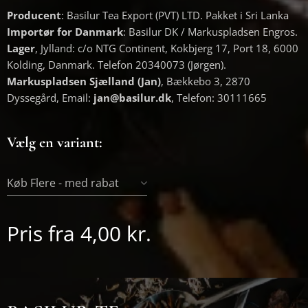
Producent
: Basilur Tea Export (PVT) LTD. Pakket i Sri Lanka
Importør for Danmark
: Basilur DK / Markuspladsen Engros.
Lager
, Jylland: c/o NTG Continent, Kokbjerg 17, Port 18, 6000
Kolding, Danmark. Telefon 20340073 (Jørgen).
Markuspladsen Sjælland (Jan)
, Bækkebo 3, 2870
Dyssegård, Email:
jan@basilur.dk
, Telefon: 30111665
Vælg en variant:
Køb Flere - med rabat
Pris fra
4,00
kr.