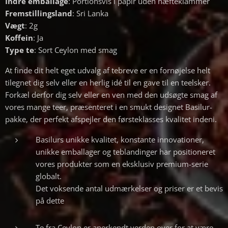
Indre emballage
: Portionsvis i papir uden hæfteklammer
Fremstillingsland
: Sri Lanka
Vægt
: 2g
Koffein
: Ja
Type te
: Sort Ceylon med smag
At finde dit helt eget udvalg af tebreve er en fornøjelse helt
tilegnet dig selv eller en herlig idé til en gave til en teelsker.
Forkæl derfor dig selv eller en ven med den udsøgte smag af
vores mange teer, præsenteret i en smukt designet Basilur-
pakke, der perfekt afspejler den førsteklasses kvalitet indeni.
Basilurs unikke kvalitet, konstante innovationer,
unikke emballager og teblandinger har positioneret
vores produkter som en eksklusiv premium-serie
globalt.
Det voksende antal udmærkelser og priser er et bevis
på dette
Te fra Ceylon er anerkendt verden over for at være