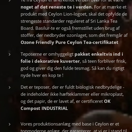
noget af det reneste te i verden.
For at mærke et
produkt med Ceylon Lion-logoet, skal det opfylde de
strengeste standarder reguleret af Sri Lanka Tea
Board. Basilur-te er også fremstillet uden brug af
stoffer, der nedbryder ozonlaget, som det fremgår af
Ozone Friendly Pure Ceylon Tea-certifikatet
Teposerne er omhyggeligt
pakket
enkeltvis ind i
folie i dekorative kuverter
, så teen forbliver frisk,
god og giver dig den fulde tesmag. Så kan du rigtigt
nyde hver en kop te !
Det er teposer, der er fuldt biologisk nedbrydelige -
de indeholder ikke hæfteklammer eller mikroplast,
og det papir, de er lavet af, er certificeret
OK
Compost INDUSTRIAL
Vores produktionsanlæg med base i Ceylon er et
topmoderne anlæg, der garanterer, at vi er i stand til