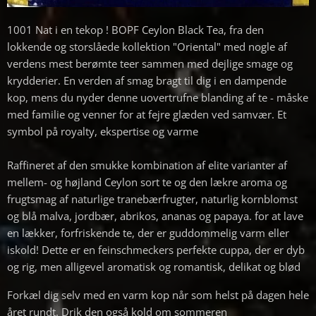
1001 Nat i en tekop ! BOPF Ceylon Black Tea, fra den
lokkende og storslåede kollektion "Oriental" med nogle af
verdens mest berømte teer sammen med dejlige smage og
krydderier. En verden af ​​smag bragt til dig i en dampende
kop, mens du nyder denne uovertrufne blanding af te - måske
med familie og venner for at fejre glæden ved samvær. Et
symbol på royalty, ekspertise og varme
Raffineret af den smukke kombination af elite varianter af
mellem- og højland Ceylon sort te og den lækre aroma og
frugtsmag af naturlige tranebærfrugter, naturlig kornblomst
og blå malva, jordbær, abrikos, ananas og papaya. for at lave
en lækker, forfriskende te, der er guddommelig varm eller
iskold! Dette er en feinschmeckers perfekte cuppa, der er dyb
og rig, men alligevel aromatisk og romantisk, delikat og blød
Forkæl dig selv med en varm kop når som helst på dagen hele
året rundt. Drik den også kold om sommeren