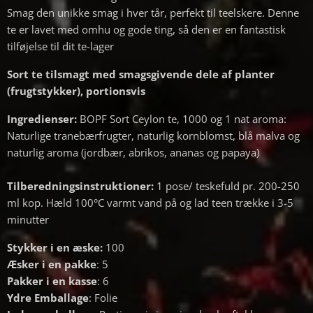
Smag den unikke smag i hver tår, perfekt til teelskere. Denne
te er lavet med omhu og gode ting, så den er en fantastisk
tilføjelse til dit te-lager
Sort te tilsmagt med smagsgivende dele af planter
(frugtstykker), portionsvis
Ingredienser:
BOPF Sort Ceylon te, 1000 og 1 nat aroma:
Naturlige tranebærfrugter, naturlig kornblomst, blå malva og
naturlig aroma (jordbær, abrikos, ananas og papaya)
Tilberedningsinstruktioner:
1 pose/ teskefuld pr. 200-250
ml kop. Hæld 100°C varmt vand på og lad teen trække i 3-5
minutter
Stykker i en æske:
100
Æsker i en pakke
: 5
Pakker i en kasse
: 6
Ydre Emballage
: Folie