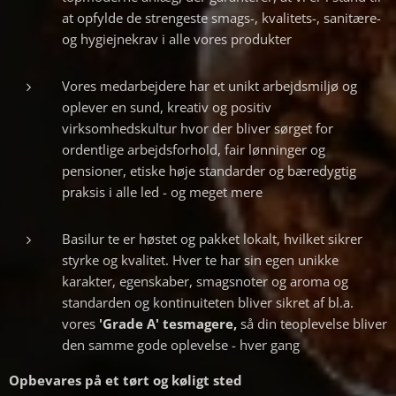
at opfylde de strengeste smags-, kvalitets-, sanitære-
og hygiejnekrav i alle vores produkter
Vores medarbejdere har et unikt arbejdsmiljø og
oplever en sund, kreativ og positiv
virksomhedskultur hvor der bliver sørget for
ordentlige arbejdsforhold, fair lønninger og
pensioner, etiske høje standarder og bæredygtig
praksis i alle led - og meget mere
Basilur te er høstet og pakket lokalt, hvilket sikrer
styrke og kvalitet. Hver te har sin egen unikke
karakter, egenskaber, smagsnoter og aroma og
standarden og kontinuiteten bliver sikret af bl.a.
vores
'Grade A' tesmagere,
så din teoplevelse bliver
den samme gode oplevelse - hver gang
Opbevares på et tørt og køligt sted