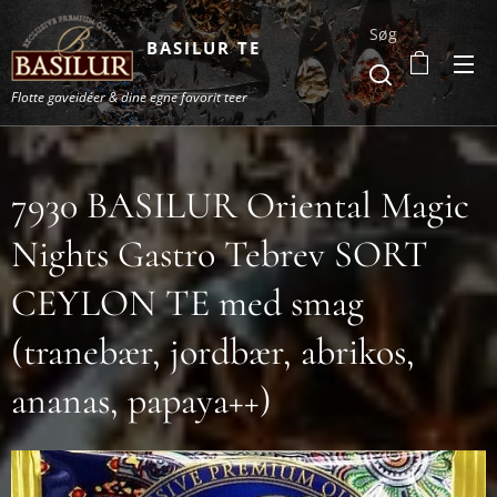
Søg
BASILUR TE
Flotte gaveidéer & dine egne favorit teer
7930 BASILUR Oriental Magic
Nights Gastro Tebrev SORT
CEYLON TE med smag
(tranebær, jordbær, abrikos,
ananas, papaya++)