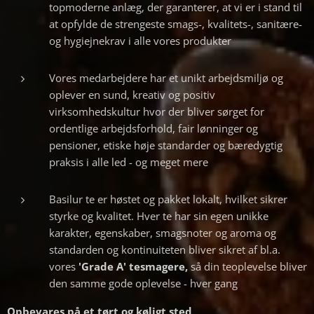
topmoderne anlæg, der garanterer, at vi er i stand til
at opfylde de strengeste smags-, kvalitets-, sanitære-
og hygiejnekrav i alle vores produkter
Vores medarbejdere har et unikt arbejdsmiljø og
oplever en sund, kreativ og positiv
virksomhedskultur hvor der bliver sørget for
ordentlige arbejdsforhold, fair lønninger og
pensioner, etiske høje standarder og bæredygtig
praksis i alle led - og meget mere
Basilur te er høstet og pakket lokalt, hvilket sikrer
styrke og kvalitet. Hver te har sin egen unikke
karakter, egenskaber, smagsnoter og aroma og
standarden og kontinuiteten bliver sikret af bl.a.
vores
'Grade A' tesmagere,
så din teoplevelse bliver
den samme gode oplevelse - hver gang
Opbevares på et tørt og køligt sted