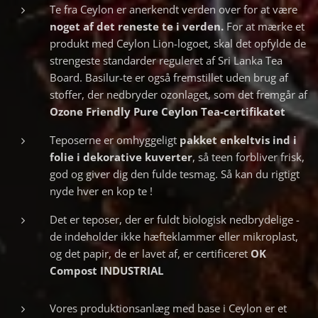
Te fra Ceylon er anerkendt verden over for at være
noget af det reneste te i verden.
For at mærke et
produkt med Ceylon Lion-logoet, skal det opfylde de
strengeste standarder reguleret af Sri Lanka Tea
Board. Basilur-te er også fremstillet uden brug af
stoffer, der nedbryder ozonlaget, som det fremgår af
Ozone Friendly Pure Ceylon Tea-certifikatet
Teposerne er omhyggeligt
pakket
enkeltvis ind i
folie i dekorative kuverter
, så teen forbliver frisk,
god og giver dig den fulde tesmag. Så kan du rigtigt
nyde hver en kop te !
Det er teposer, der er fuldt biologisk nedbrydelige -
de indeholder ikke hæfteklammer eller mikroplast,
og det papir, de er lavet af, er certificeret
OK
Compost INDUSTRIAL
Vores produktionsanlæg med base i Ceylon er et