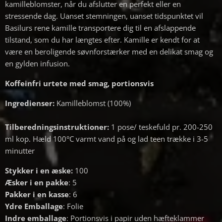
kamilleblomster, når du afslutter en perfekt eller en
stressende dag. Uanset stemningen, uanset tidspunktet vil
Basilurs rene kamille transportere dig til en afslappende
tilstand, som du har længtes efter. Kamille er kendt for at
være en beroligende søvnforstærker med en delikat smag og
en gylden infusion.
Koffeinfri urtete med smag, portionsvis
Ingredienser:
Kamilleblomst (100%)
Tilberedningsinstruktioner:
1 pose/ teskefuld pr. 200-250
ml kop. Hæld 100°C varmt vand på og lad teen trække i 3-5
minutter
Stykker i en æske:
100
Æsker i en pakke
: 5
Pakker i en kasse
: 6
Ydre Emballage
: Folie
Indre emballage
: Portionsvis i papir uden hæfteklammer