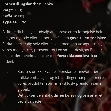
Fremstillingsland
: Sri Lanka
Vægt
: 1,5g
Koffein
: Nej
Type te
: Urte
At finde dit helt eget udvalg af tebreve er en fornøjelse helt
tilegnet dig selv eller en herlig idé til en
gave til en teelsker
.
Forkæl derfor dig selv eller en ven med den udsøgte smag af
vores mange teer, præsenteret i en smukt designet Basilur-
pakke, der perfekt afspejler den
førsteklasses kvalitet
indeni.
Basilurs unikke kvalitet, konstante innovationer,
unikke emballager og teblandinger har positioneret
vores produkter som en eksklusiv premium-serie
globalt.
Det voksende antal
udmærkelser og priser
er et
bevis på dette