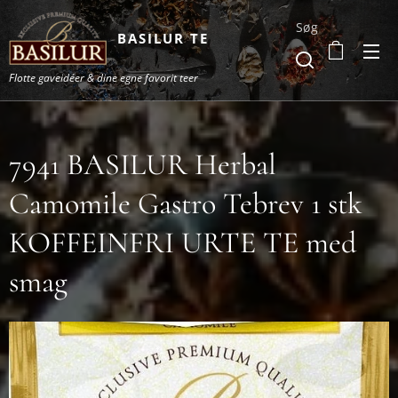
Søg
BASILUR TE
Flotte gaveidéer & dine egne favorit teer
7941 BASILUR Herbal
Camomile Gastro Tebrev 1 stk
KOFFEINFRI URTE TE med
smag