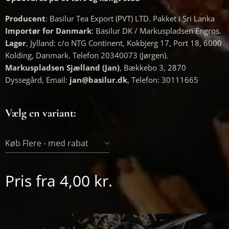
Producent
: Basilur Tea Export (PVT) LTD. Pakket i Sri Lanka
Importør for Danmark
: Basilur DK / Markuspladsen Engros.
Lager
, Jylland: c/o NTG Continent, Kokbjerg 17, Port 18, 6000
Kolding, Danmark. Telefon 20340073 (Jørgen).
Markuspladsen Sjælland (Jan)
, Bækkebo 3, 2870
Dyssegård, Email:
jan@basilur.dk
, Telefon: 30111665
Vælg en variant:
Køb Flere - med rabat
Pris fra
4,00
kr.