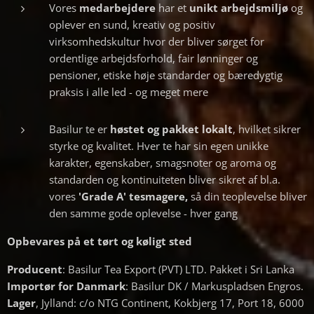
Vores
medarbejdere
har et
unikt arbejdsmiljø
og
oplever en sund, kreativ og positiv
virksomhedskultur hvor der bliver sørget for
ordentlige arbejdsforhold, fair lønninger og
pensioner, etiske høje standarder og bæredygtig
praksis i alle led - og meget mere
Basilur te er
høstet og pakket lokalt
, hvilket sikrer
styrke og kvalitet. Hver te har sin egen unikke
karakter, egenskaber, smagsnoter og aroma og
standarden og kontinuiteten bliver sikret af bl.a.
vores
'Grade A' tesmagere,
så din teoplevelse bliver
den samme gode oplevelse - hver gang
Opbevares på et tørt og køligt sted
Producent
: Basilur Tea Export (PVT) LTD. Pakket i Sri Lanka
Importør for Danmark
: Basilur DK / Markuspladsen Engros.
Lager
, Jylland: c/o NTG Continent, Kokbjerg 17, Port 18, 6000