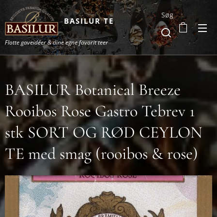
Søg
BASILUR TE
Flotte gaveidéer & dine egne favorit teer
BASILUR Botanical Breeze
Rooibos Rose Gastro Tebrev 1
stk SORT OG RØD CEYLON
TE med smag (rooibos & rose)