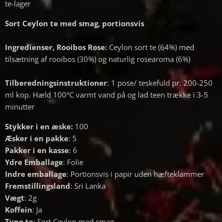
te-lager
Sort Ceylon te med smag, portionsvis
Ingredienser,
Rooibos Rose:
Ceylon sort te (64%) med
tilsætning af rooibos (30%) og naturlig rosearoma (6%)
Tilberedningsinstruktioner
: 1 pose/ teskefuld pr. 200-250
ml kop. Hæld 100°C varmt vand på og lad teen trække i 3-5
minutter
Stykker i en æske:
100
Æsker i en pakke
: 5
Pakker i en kasse
: 6
Ydre Emballage
: Folie
Indre emballage
: Portionsvis i papir uden hæfteklammer
Fremstillingsland
: Sri Lanka
Vægt
: 2g
Koffein
: Ja
Type te
: Sort Ceylon med smag