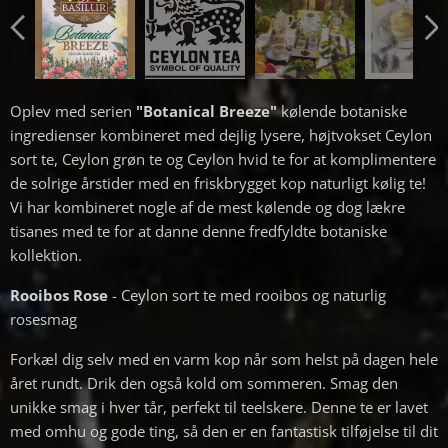
Oplev med serien
"Botanical Breeze"
kølende botaniske
ingredienser kombineret med dejlig lysere, højtvokset Ceylon
sort te, Ceylon grøn te og Ceylon hvid te for at komplimentere
de solrige årstider med en friskbrygget kop naturligt kølig te!
Vi har kombineret nogle af de mest kølende og dog lækre
tisanes med te for at danne denne fredfyldte botaniske
kollektion.
Rooibos Rose
- Ceylon sort te med rooibos og naturlig
rosesmag
Forkæl dig selv med en varm kop når som helst på dagen hele
året rundt. Drik den også kold om sommeren. Smag den
unikke smag i hver tår, perfekt til teelskere. Denne te er lavet
med omhu og gode ting, så den er en fantastisk tilføjelse til dit