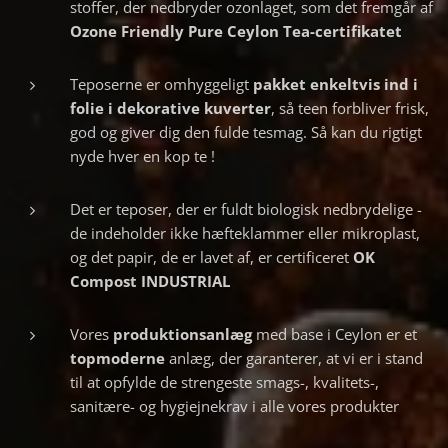
stoffer, der nedbryder ozonlaget, som det fremgår af
Ozone Friendly Pure Ceylon Tea-certifikatet
Teposerne er omhyggeligt
pakket
enkeltvis ind i
folie i dekorative kuverter
, så teen forbliver frisk,
god og giver dig den fulde tesmag. Så kan du rigtigt
nyde hver en kop te !
Det er teposer, der er fuldt biologisk nedbrydelige -
de indeholder ikke hæfteklammer eller mikroplast,
og det papir, de er lavet af, er certificeret
OK
Compost INDUSTRIAL
Vores
produktionsanlæg
med base i Ceylon er et
topmoderne
anlæg, der garanterer, at vi er i stand
til at opfylde de strengeste smags-, kvalitets-,
sanitære- og hygiejnekrav i alle vores produkter