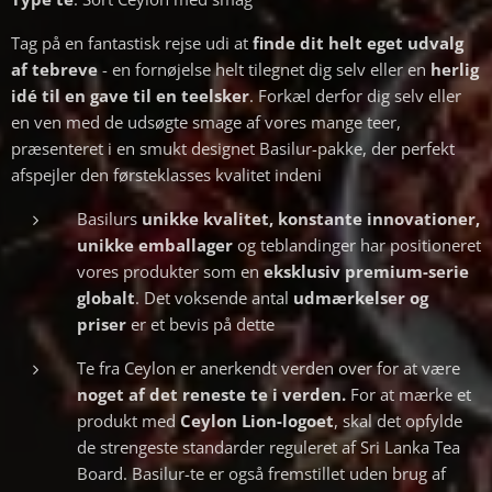
Tag på en fantastisk rejse udi at
finde dit
helt eget udvalg
af tebreve
- en fornøjelse helt tilegnet dig selv eller en
herlig
idé til en gave til en teelsker
. Forkæl derfor dig selv eller
en ven med de udsøgte smage af vores mange teer,
præsenteret i en smukt designet Basilur-pakke, der perfekt
afspejler den førsteklasses kvalitet indeni
Basilurs
unikke kvalitet, konstante innovationer,
unikke emballager
og teblandinger har positioneret
vores produkter som en
eksklusiv premium-serie
globalt
. Det voksende antal
udmærkelser og
priser
er et bevis på dette
Te fra Ceylon er anerkendt verden over for at være
noget af det reneste te i verden.
For at mærke et
produkt med
Ceylon Lion-logoet
, skal det opfylde
de strengeste standarder reguleret af Sri Lanka Tea
Board. Basilur-te er også fremstillet uden brug af