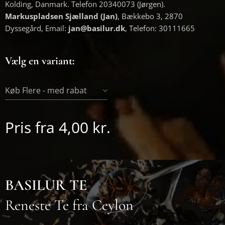
Kolding, Danmark. Telefon 20340073 (Jørgen).
Markuspladsen Sjælland (Jan)
, Bækkebo 3, 2870
Dyssegård, Email:
jan@basilur.dk
, Telefon: 30111665
Vælg en variant:
Køb Flere - med rabat
Pris fra
4,00
kr.
BASILUR TE
Reneste Te fra Ceylon