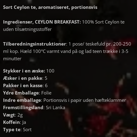
Sort Ceylon te, aromatiseret, portionsvis
Ingredienser,
CEYLON BREAKFAST:
100% Sort Ceylon te
uden tilsætningsstoffer
Tilberedningsinstruktioner
: 1 pose/ teskefuld pr. 200-250
ml kop. Hæld 100°C varmt vand på og lad teen trække i 3-5
minutter
Stykker i en æske:
100
Æsker i en pakke
: 5
Pakker i en kasse
: 6
Ydre Emballage
: Folie
Indre emballage
: Portionsvis i papir uden hæfteklammer
Fremstillingsland
: Sri Lanka
Vægt
: 2g
Koffein
: Ja
Type te
: Sort