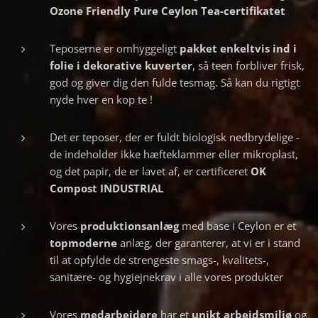
Ozone Friendly Pure Ceylon Tea-certifikatet
Teposerne er omhyggeligt
pakket
enkeltvis ind i
folie i dekorative kuverter
, så teen forbliver frisk,
god og giver dig den fulde tesmag. Så kan du rigtigt
nyde hver en kop te !
Det er teposer, der er fuldt biologisk nedbrydelige -
de indeholder ikke hæfteklammer eller mikroplast,
og det papir, de er lavet af, er certificeret
OK
Compost INDUSTRIAL
Vores
produktionsanlæg
med base i Ceylon er et
topmoderne
anlæg, der garanterer, at vi er i stand
til at opfylde de strengeste smags-, kvalitets-,
sanitære- og hygiejnekrav i alle vores produkter
Vores
medarbejdere
har et
unikt arbejdsmiljø
og