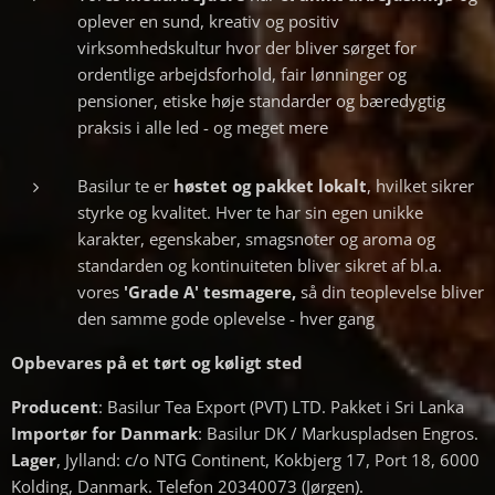
oplever en sund, kreativ og positiv
virksomhedskultur hvor der bliver sørget for
ordentlige arbejdsforhold, fair lønninger og
pensioner, etiske høje standarder og bæredygtig
praksis i alle led - og meget mere
Basilur te er
høstet og pakket lokalt
, hvilket sikrer
styrke og kvalitet. Hver te har sin egen unikke
karakter, egenskaber, smagsnoter og aroma og
standarden og kontinuiteten bliver sikret af bl.a.
vores
'Grade A' tesmagere,
så din teoplevelse bliver
den samme gode oplevelse - hver gang
Opbevares på et tørt og køligt sted
Producent
: Basilur Tea Export (PVT) LTD. Pakket i Sri Lanka
Importør for Danmark
: Basilur DK / Markuspladsen Engros.
Lager
, Jylland: c/o NTG Continent, Kokbjerg 17, Port 18, 6000
Kolding, Danmark. Telefon 20340073 (Jørgen).