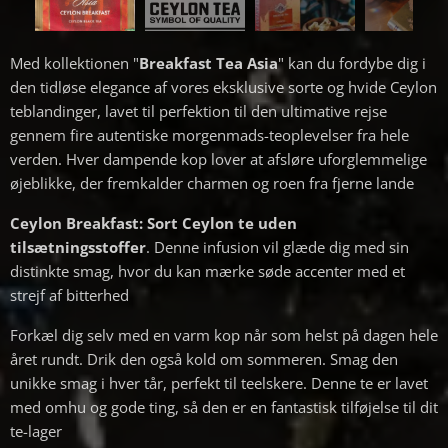
Med kollektionen "
Breakfast Tea Asia
" kan du fordybe dig i
den tidløse elegance af vores eksklusive sorte og hvide Ceylon
teblandinger, lavet til perfektion til den ultimative rejse
gennem fire autentiske morgenmads-teoplevelser fra hele
verden. Hver dampende kop lover at afsløre uforglemmelige
øjeblikke, der fremkalder charmen og roen fra fjerne lande
Ceylon Breakfast:
Sort Ceylon te uden
tilsætningsstoffer
. Denne infusion vil glæde dig med sin
distinkte smag, hvor du kan mærke søde accenter med et
strejf af bitterhed
Forkæl dig selv med en varm kop når som helst på dagen hele
året rundt. Drik den også kold om sommeren. Smag den
unikke smag i hver tår, perfekt til teelskere. Denne te er lavet
med omhu og gode ting, så den er en fantastisk tilføjelse til dit
te-lager