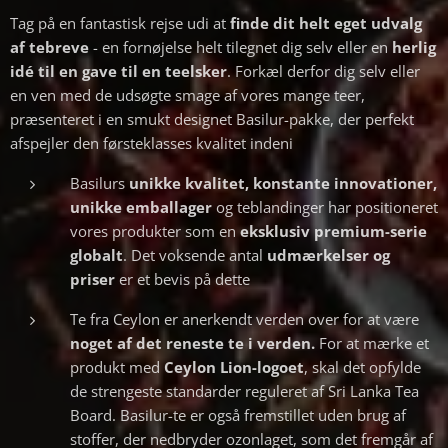
Tag på en fantastisk rejse udi at
finde dit
helt eget udvalg
af tebreve
- en fornøjelse helt tilegnet dig selv eller en
herlig
idé til en gave til en teelsker
. Forkæl derfor dig selv eller
en ven med de udsøgte smage af vores mange teer,
præsenteret i en smukt designet Basilur-pakke, der perfekt
afspejler den førsteklasses kvalitet indeni
Basilurs
unikke kvalitet, konstante innovationer,
unikke emballager
og teblandinger har positioneret
vores produkter som en
eksklusiv premium-serie
globalt
. Det voksende antal
udmærkelser og
priser
er et bevis på dette
Te fra Ceylon er anerkendt verden over for at være
noget af det reneste te i verden.
For at mærke et
produkt med
Ceylon Lion-logoet
, skal det opfylde
de strengeste standarder reguleret af Sri Lanka Tea
Board. Basilur-te er også fremstillet uden brug af
stoffer, der nedbryder ozonlaget, som det fremgår af