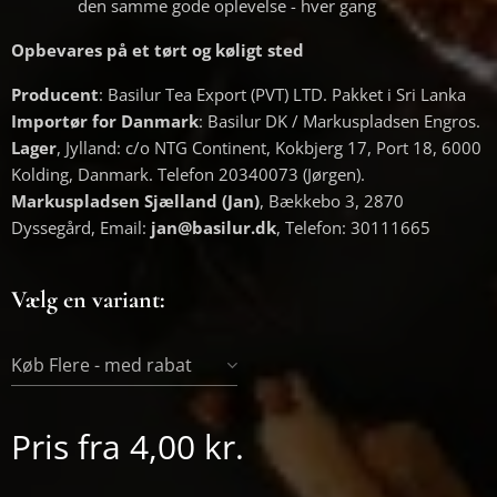
den samme gode oplevelse - hver gang
Opbevares på et tørt og køligt sted
Producent
: Basilur Tea Export (PVT) LTD. Pakket i Sri Lanka
Importør for Danmark
: Basilur DK / Markuspladsen Engros.
Lager
, Jylland: c/o NTG Continent, Kokbjerg 17, Port 18, 6000
Kolding, Danmark. Telefon 20340073 (Jørgen).
Markuspladsen Sjælland (Jan)
, Bækkebo 3, 2870
Dyssegård, Email:
jan@basilur.dk
, Telefon: 30111665
Vælg en variant:
Køb Flere - med rabat
Pris fra
4,00
kr.