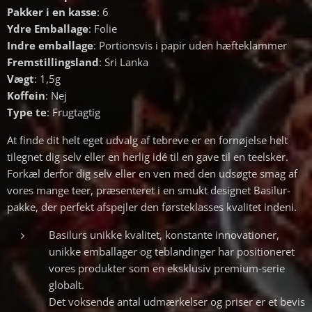
Pakker i en kasse
: 6
Ydre Emballage
: Folie
Indre emballage
: Portionsvis i papir uden hæfteklammer
Fremstillingsland
: Sri Lanka
Vægt
: 1,5g
Koffein
: Nej
Type te
: Frugtagtig
At finde dit helt eget udvalg af tebreve er en fornøjelse helt
tilegnet dig selv eller en herlig idé til en gave til en teelsker.
Forkæl derfor dig selv eller en ven med den udsøgte smag af
vores mange teer, præsenteret i en smukt designet Basilur-
pakke, der perfekt afspejler den førsteklasses kvalitet indeni.
Basilurs unikke kvalitet, konstante innovationer,
unikke emballager og teblandinger har positioneret
vores produkter som en eksklusiv premium-serie
globalt.
Det voksende antal udmærkelser og priser er et bevis