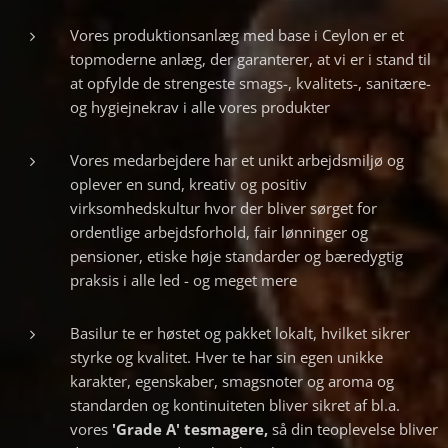
Vores produktionsanlæg med base i Ceylon er et
topmoderne anlæg, der garanterer, at vi er i stand til
at opfylde de strengeste smags-, kvalitets-, sanitære-
og hygiejnekrav i alle vores produkter
Vores medarbejdere har et unikt arbejdsmiljø og
oplever en sund, kreativ og positiv
virksomhedskultur hvor der bliver sørget for
ordentlige arbejdsforhold, fair lønninger og
pensioner, etiske høje standarder og bæredygtig
praksis i alle led - og meget mere
Basilur te er høstet og pakket lokalt, hvilket sikrer
styrke og kvalitet. Hver te har sin egen unikke
karakter, egenskaber, smagsnoter og aroma og
standarden og kontinuiteten bliver sikret af bl.a.
vores
'Grade A' tesmagere,
så din teoplevelse bliver