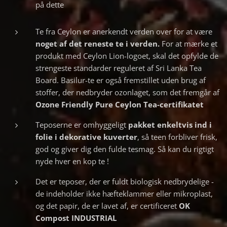
på dette
Te fra Ceylon er anerkendt verden over for at være
noget af det reneste te i verden.
For at mærke et
produkt med Ceylon Lion-logoet, skal det opfylde de
strengeste standarder reguleret af Sri Lanka Tea
Board. Basilur-te er også fremstillet uden brug af
stoffer, der nedbryder ozonlaget, som det fremgår af
Ozone Friendly Pure Ceylon Tea-certifikatet
Teposerne er omhyggeligt
pakket
enkeltvis ind i
folie i dekorative kuverter
, så teen forbliver frisk,
god og giver dig den fulde tesmag. Så kan du rigtigt
nyde hver en kop te !
Det er teposer, der er fuldt biologisk nedbrydelige -
de indeholder ikke hæfteklammer eller mikroplast,
og det papir, de er lavet af, er certificeret
OK
Compost INDUSTRIAL