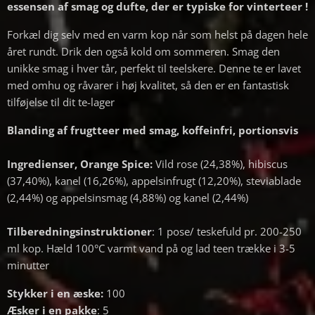
essensen af ​​smag og dufte, der er typiske for vinterteer !
Forkæl dig selv med en varm kop når som helst på dagen hele
året rundt. Drik den også kold om sommeren. Smag den
unikke smag i hver tår, perfekt til teelskere. Denne te er lavet
med omhu og råvarer i høj kvalitet, så den er en fantastisk
tilføjelse til dit te-lager
Blanding af frugtteer med smag, koffeinfri, portionsvis
Ingredienser,
Orange Spice:
Vild rose (24,38%), hibiscus
(37,40%), kanel (16,26%), appelsinfrugt (12,20%), steviablade
(2,44%) og appelsinsmag (4,88%) og kanel (2,44%)
Tilberedningsinstruktioner
: 1 pose/ teskefuld pr. 200-250
ml kop. Hæld 100°C varmt vand på og lad teen trække i 3-5
minutter
Stykker i en æske:
100
Æsker i en pakke
: 5