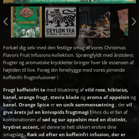
Forkæl dig selv med den festlige smag af vores Christmas
Flavors Fruit Infusions-kollektion. Sprængfyldt med årstidens
frugter og aromatiske krydderier bringer hver tår essensen af ​​
højtiden til live. Forøg din feriehygge med vores pirrende
koffeinfri frugtinfusioner !
Frugt koffeinfri te
med tilsætning af
vild rose, hibiscus,
kanel, orange frugt, stevia blade
og
aroma af appelsin
og
kanel.
Orange Spice
er
en unik sammensætning
, der
vil
give årets jul en knivspids frugtmagi !
Hvis du er fan af
kombinationen af
​​sød og sur appelsin med en distinkt,
krydret accent,
vil denne te helt sikkert erobre dine
smagsløg.
.
Ræk ud efter en koffeinfri infusion, der er