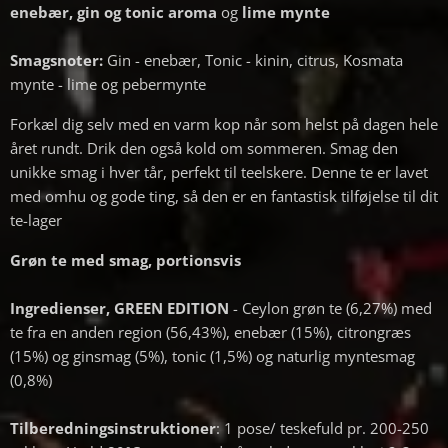
enebær, gin og tonic aroma
og
lime mynte
Smagsnoter:
Gin - enebær, Tonic - kinin, citrus, Kosmata
mynte - lime og pebermynte
Forkæl dig selv med en varm kop når som helst på dagen hele
året rundt. Drik den også kold om sommeren. Smag den
unikke smag i hver tår, perfekt til teelskere. Denne te er lavet
med omhu og gode ting, så den er en fantastisk tilføjelse til dit
te-lager
Grøn te med smag, portionsvis
Ingredienser,
GREEN EDITION
- Ceylon grøn te (6,27%) med
te fra en anden region (56,43%), enebær (15%), citrongræs
(15%) og ginsmag (5%), tonic (1,5%) og naturlig myntesmag
(0,8%)
Tilberedningsinstruktioner
: 1 pose/ teskefuld pr. 200-250