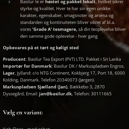
Basilur te er
høstet og pakket lokalt
, hvilket sikrer
styrke og kvalitet. Hver te har sin egen unikke
karakter, egenskaber, smagsnoter og aroma og
standarden og kontinuiteten bliver sikret af bl.a.
vores
'Grade A' tesmagere,
så din teoplevelse bliver
den samme gode oplevelse - hver gang
Opbevares på et tørt og køligt sted
Producent
: Basilur Tea Export (PVT) LTD. Pakket i Sri Lanka
Importør for Danmark
: Basilur DK / Markuspladsen Engros.
Lager
, Jylland: c/o NTG Continent, Kokbjerg 17, Port 18, 6000
Kolding, Danmark. Telefon 20340073 (Jørgen).
Markuspladsen Sjælland (Jan)
, Bækkebo 3, 2870
Dyssegård, Email:
jan@basilur.dk
, Telefon: 30111665
Vælg en variant: