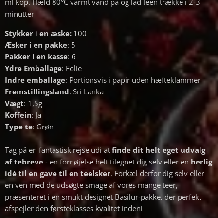
ml kop. Hæld 80°C varmt vand på og lad teen trække i 2-3
minutter
Stykker i en æske:
100
Æsker i en pakke
: 5
Pakker i en kasse
: 6
Ydre Emballage
: Folie
Indre emballage
: Portionsvis i papir uden hæfteklammer
Fremstillingsland
: Sri Lanka
Vægt
: 1,5g
Koffein
: Ja
Type te
: Grøn
Tag på en fantastisk rejse udi at
finde dit
helt eget udvalg
af tebreve
- en fornøjelse helt tilegnet dig selv eller en
herlig
idé til en gave til en teelsker
. Forkæl derfor dig selv eller
en ven med de udsøgte smage af vores mange teer,
præsenteret i en smukt designet Basilur-pakke, der perfekt
afspejler den førsteklasses kvalitet indeni