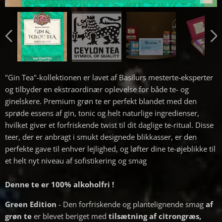
"Gin Tea"-kollektionen er lavet af Basilurs mesterte-eksperter
og tilbyder en ekstraordinær oplevelse for både te- og
ginelskere. Premium grøn te er perfekt blandet med den
sprøde essens af gin, tonic og helt naturlige ingredienser,
hvilket giver et forfriskende twist til dit daglige te-ritual. Disse
teer, der er anbragt i smukt designede blikkasser, er den
perfekte gave til enhver lejlighed, og løfter dine te-øjeblikke til
et helt nyt niveau af sofistikering og smag
Denne te er 100% alkoholfri !
Green Edition
- Den forfriskende og plantelignende smag
af
grøn te
er blevet beriget med
tilsætning af citrongræs,