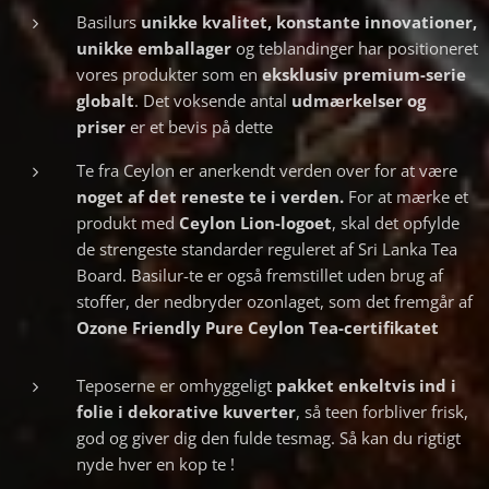
Basilurs
unikke kvalitet, konstante innovationer,
unikke emballager
og teblandinger har positioneret
vores produkter som en
eksklusiv premium-serie
globalt
. Det voksende antal
udmærkelser og
priser
er et bevis på dette
Te fra Ceylon er anerkendt verden over for at være
noget af det reneste te i verden.
For at mærke et
produkt med
Ceylon Lion-logoet
, skal det opfylde
de strengeste standarder reguleret af Sri Lanka Tea
Board. Basilur-te er også fremstillet uden brug af
stoffer, der nedbryder ozonlaget, som det fremgår af
Ozone Friendly Pure Ceylon Tea-certifikatet
Teposerne er omhyggeligt
pakket
enkeltvis ind i
folie i dekorative kuverter
, så teen forbliver frisk,
god og giver dig den fulde tesmag. Så kan du rigtigt
nyde hver en kop te !