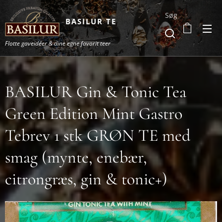
Søg
BASILUR TE
Flotte gaveidéer & dine egne favorit teer
BASILUR Gin & Tonic Tea
Green Edition Mint Gastro
Tebrev 1 stk GRØN TE med
smag (mynte, enebær,
citrongræs, gin & tonic+)