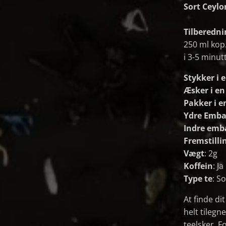
Sort Ceylo
Tilberedni
250 ml kop
i 3-5 minut
Stykker i 
Æsker i e
Pakker i e
Ydre Emba
Indre emb
Fremstilli
Vægt
: 2g
Koffein
: Ja
Type te
: S
At finde di
helt tilegne
teelsker. F