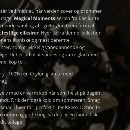
tår ved midnat, når verden sover og drømmer
e dage.
Magical Moments
-serien fra Basilur te
mende samling af rige Ceylon teer i form af
 festlige eliksirer
. Hver te fra denne kollektion
onens ikoniske og mest berømte
nter, som er virkelig vanedannende og
ge. Det er tid til at samles og være glad med
nel kop te!
ry - 100% ren Ceylon grøn te med
mag
 selv med en varm kop når som helst på dagen
rundt. Drik den også kold om sommeren. Smag
smag i hver tår, perfekt til teelskere. Denne te
d omhu og gode ting, så den er en fantastisk
l dit te-lage