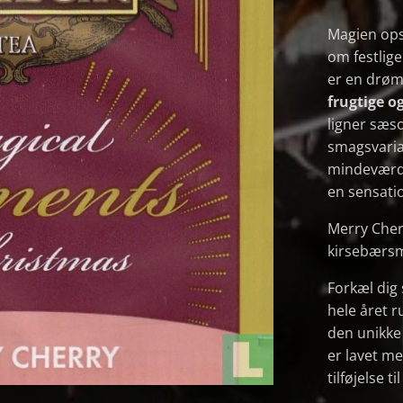
Magien ops
om festlig
er en drøm
frugtige og
ligner sæs
smagsvaria
mindeværdi
en sensatio
Merry Cher
kirsebærs
Forkæl dig
hele året 
den unikke 
er lavet me
tilføjelse ti