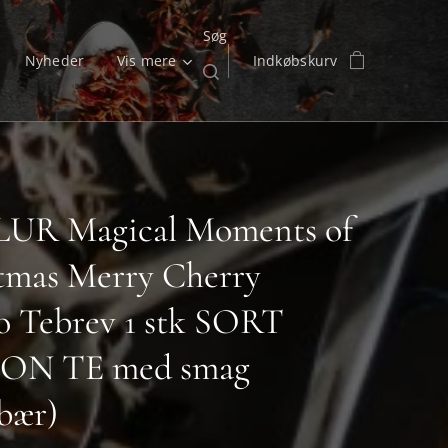
Søg
Nyheder
Vis mere
Indkøbskurv
LUR Magical Moments of
tmas Merry Cherry
o Tebrev 1 stk SORT
ON TE med smag
ebær)