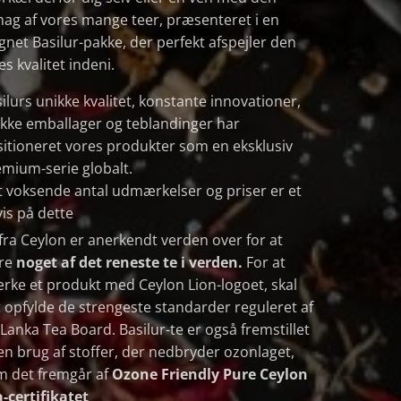
ag af vores mange teer, præsenteret i en
net Basilur-pakke, der perfekt afspejler den
es kvalitet indeni.
ilurs unikke kvalitet, konstante innovationer,
kke emballager og teblandinger har
itioneret vores produkter som en eksklusiv
mium-serie globalt.
 voksende antal udmærkelser og priser er et
is på dette
fra Ceylon er anerkendt verden over for at
re
noget af det reneste te i verden.
For at
ke et produkt med Ceylon Lion-logoet, skal
 opfylde de strengeste standarder reguleret af
 Lanka Tea Board. Basilur-te er også fremstillet
n brug af stoffer, der nedbryder ozonlaget,
m det fremgår af
Ozone Friendly Pure Ceylon
-certifikatet