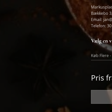
Markusplad
Bækkebo 3,
Email: jan@
Telefon: 3
Vælg en v
Køb Flere 
Pris f