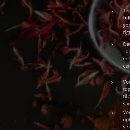
Te
fol
god
rig
Det
- d
mik
cer
Vor
top
til
san
Vor
opl
vir