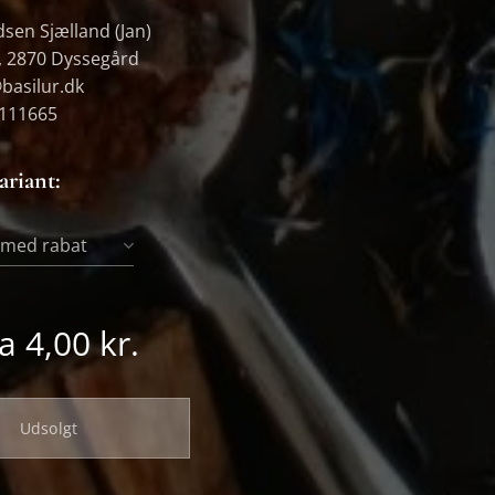
sen Sjælland (Jan)
 2870 Dyssegård
basilur.dk
0111665
ariant:
- med rabat
ra
4,00
kr.
Udsolgt