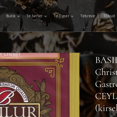
Butik
Te Serier
Te Typer
Tebreve
Tilbud
BASI
Chris
Gastr
CEYL
(kirs