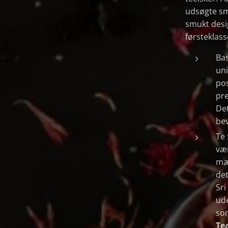
udsøgte sm
smukt desig
førsteklass
Bas
uni
pos
pre
Det
bev
Te 
væ
mær
det
Sri
ude
so
Tea