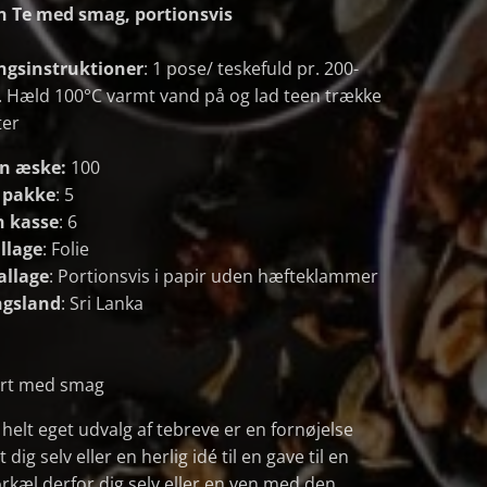
n Te med smag, portionsvis
ngsinstruktioner
: 1 pose/ teskefuld pr. 200-
. Hæld 100°C varmt vand på og lad teen trække
ter
en æske:
100
n pakke
: 5
n kasse
: 6
llage
: Folie
allage
: Portionsvis i papir uden hæfteklammer
ngsland
: Sri Lanka
ort med smag
t helt eget udvalg af tebreve er en fornøjelse
t dig selv eller en herlig idé til en gave til en
orkæl derfor dig selv eller en ven med den