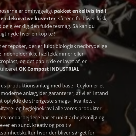
poserne er omhyggeligt
pakket
enkeltvis ind i
ie i dekorative kuverter
, så teen forbliver frisk,
 og giver dig den fulde tesmag. Så kan du
tigt nyde hver en kop te !
 er teposer, der er fuldt biologisk nedbrydelige
e indeholder ikke hæfteklammer eller
roplast, og det papir, de er lavet af, er
tificeret
OK Compost INDUSTRIAL
es produktionsanlæg med base i Ceylon er et
moderne anlæg, der garanterer, at vi er i stand
 at opfylde de strengeste smags-, kvalitets-,
itære- og hygiejnekrav i alle vores produkter
es medarbejdere har et unikt arbejdsmiljø og
ever en sund, kreativ og positiv
ksomhedskultur hvor der bliver sørget for