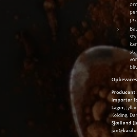
ord
pen
pra
Bas
sty
ka
sta
vo
bli
Opbevares 
Producent
Importør 
Lager
, Jyll
Kolding, Da
Sjælland (J
jan@basilu