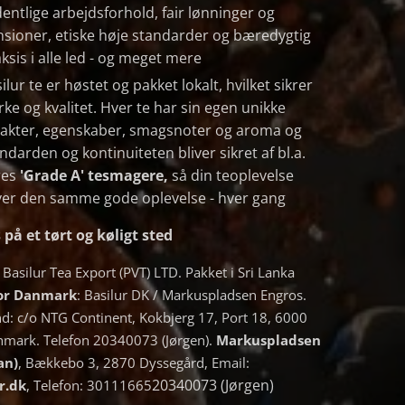
entlige arbejdsforhold, fair lønninger og
sioner, etiske høje standarder og bæredygtig
ksis i alle led - og meget mere
ilur te er høstet og pakket lokalt, hvilket sikrer
rke og kvalitet. Hver te har sin egen unikke
rakter, egenskaber, smagsnoter og aroma og
ndarden og kontinuiteten bliver sikret af bl.a.
res
'Grade A' tesmagere,
så din teoplevelse
ver den samme gode oplevelse - hver gang
på et tørt og køligt sted
: Basilur Tea Export (PVT) LTD. Pakket i Sri Lanka
for Danmark
: Basilur DK / Markuspladsen Engros.
and: c/o NTG Continent, Kokbjerg 17, Port 18, 6000
nmark. Telefon 20340073 (Jørgen).
Markuspladsen
an)
, Bækkebo 3, 2870 Dyssegård, Email:
20340073 (Jørgen)
r.dk
, Telefon: 30111665