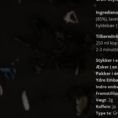
Ingrediens
(85%), lave
hyldebær (
Tilberedni
250 ml kop
2-3 minutt
Stykker i 
Æsker i e
Pakker i e
Ydre Emba
Indre emba
Fremstilli
: 2g
Vægt
: Ja
Koffein
: G
Type te