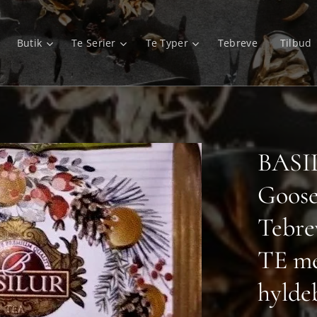
Butik
Te Serier
Te Typer
Tebreve
Tilbud
BASIL
Goose
Tebr
TE me
hylde