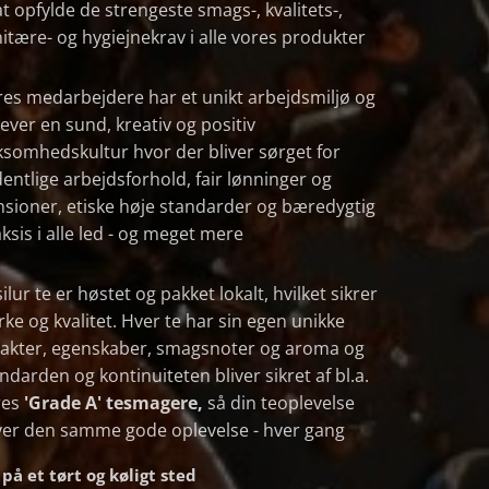
 at opfylde de strengeste smags-, kvalitets-,
itære- og hygiejnekrav i alle vores produkter
es medarbejdere har et unikt arbejdsmiljø og
ever en sund, kreativ og positiv
ksomhedskultur hvor der bliver sørget for
entlige arbejdsforhold, fair lønninger og
sioner, etiske høje standarder og bæredygtig
ksis i alle led - og meget mere
ilur te er høstet og pakket lokalt, hvilket sikrer
rke og kvalitet. Hver te har sin egen unikke
rakter, egenskaber, smagsnoter og aroma og
ndarden og kontinuiteten bliver sikret af bl.a.
res
'Grade A' tesmagere,
så din teoplevelse
ver den samme gode oplevelse - hver gang
å et tørt og køligt sted