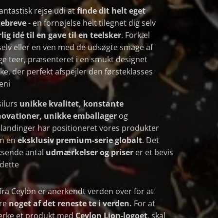
antastisk rejse udi at
finde dit
helt eget
tebreve
- en fornøjelse helt tilegnet dig selv
lig idé til en gave til en teelsker
. Forkæl
 selv eller en ven med de udsøgte smage af
e teer, præsenteret i en smukt designet
ke, der perfekt afspejler den førsteklasses
eni
ilurs
unikke kvalitet, konstante
novationer, unikke emballager
og
landinger har positioneret vores produkter
m en
eksklusiv premium-serie globalt
. Det
ksende antal
udmærkelser og priser
er et bevis
dette
fra Ceylon er anerkendt verden over for at
re
noget af det reneste te i verden.
For at
rke et produkt med
Ceylon Lion-logoet
, skal