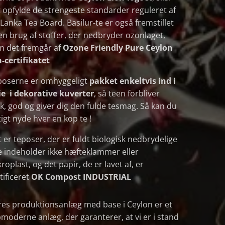
 opfylde de strengeste standarder reguleret af
 Lanka Tea Board. Basilur-te er også fremstillet
n brug af stoffer, der nedbryder ozonlaget,
m det fremgår af
Ozone Friendly Pure Ceylon
-certifikatet
poserne er omhyggeligt
pakket
enkeltvis ind i
ie i dekorative kuverter
, så teen forbliver
sk, god og giver dig den fulde tesmag. Så kan du
tigt nyde hver en kop te !
 er teposer, der er fuldt biologisk nedbrydelige
e indeholder ikke hæfteklammer eller
roplast, og det papir, de er lavet af, er
tificeret
OK Compost INDUSTRIAL
es produktionsanlæg med base i Ceylon er et
moderne anlæg, der garanterer, at vi er i stand