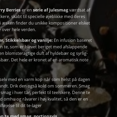
ry Berries
er en
serie af julesmag
værdsat af
ere, skabt til specielle øjeblikke med deres
 i æsken finder du unikke kompositioner elsket
e over hele verden.
er,
Stikkelsbær og vanilje:
En infusion baseret
øn te, som er blevet beriget med afslappende
en blomsteragtige duft af hyldebær og syrlig-
sbær. Det hele er kronet af en aromatisk note
 selv med en varm kop når som helst på dagen
rundt. Drik den også kold om sommeren. Smag
smag i hver tår, perfekt til teelskere. Denne te
d omhu og råvarer i høj kvalitet, så den er en
lføjelse til dit te-lager
on te med smag, portionsvis