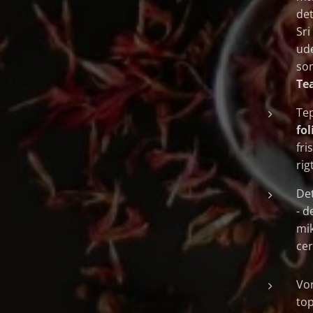
det
Sri
ude
so
Tea
Te
fol
fri
rig
Det
- d
mik
cer
Vor
top