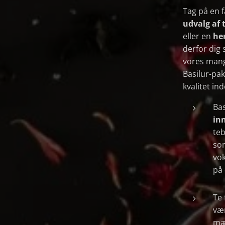
Tag på en f
udvalg af 
eller en
her
derfor dig
vores mang
Basilur-pak
kvalitet ind
Bas
in
teb
so
vo
på 
Te 
væ
mæ