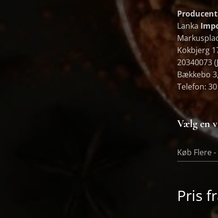
Producent
Lanka
Impo
Markuspla
Kokbjerg 1
20340073 (
Bækkebo 3,
Telefon: 3
Vælg en v
Køb Flere 
Pris f