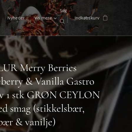
Søg
Nyheder
Vis mere
Indkøbskurv
UR Merry Berries
berry & Vanilla Gastro
ev 1 stk GRØN CEYLON
d smag (stikkelsbær,
bær & vanilje)