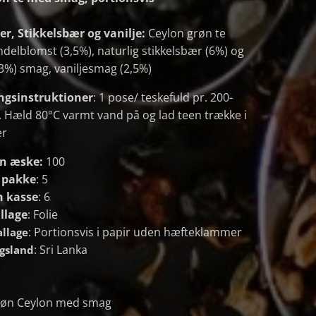
er,
Stikkelsbær og vanilje:
Ceylon grøn te
ndelblomst (3,5%), naturlig stikkelsbær (6%) og
3%) smag, vaniljesmag (2,5%)
ngsinstruktioner
: 1 pose/ teskefuld pr. 200-
. Hæld 80°C varmt vand på og lad teen trække i
er
en æske:
100
n pakke
: 5
n kasse
: 6
llage
: Folie
: Portionsvis i papir uden hæfteklammer
llage
: Sri Lanka
ngsland
røn Ceylon med smag