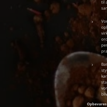
til
san
Vor
opl
vir
ord
pen
pra
Bas
sty
ka
sta
vo
bli
Opbevares p