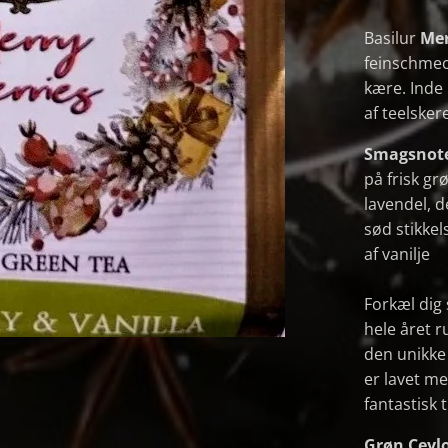
Basilur
Mer
feinschmeck
kære. Inde
af teelsker
Smagsnot
på frisk gr
lavendel, d
sød stikkel
af vanilje
Forkæl dig
hele året 
den unikke 
er lavet me
fantastisk ti
Grøn Ceyl