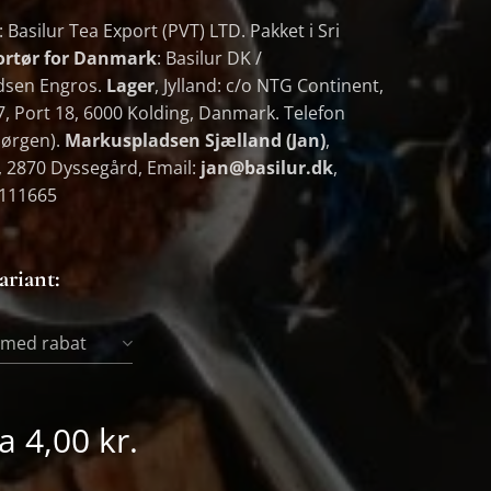
: Basilur Tea Export (PVT) LTD. Pakket i Sri
rtør for Danmark
: Basilur DK /
dsen Engros.
Lager
, Jylland: c/o NTG Continent,
7, Port 18, 6000 Kolding, Danmark. Telefon
Jørgen).
Markuspladsen Sjælland (Jan)
,
 2870 Dyssegård, Email:
jan@basilur.dk
,
0111665
ariant:
- med rabat
ra
4,00
kr.