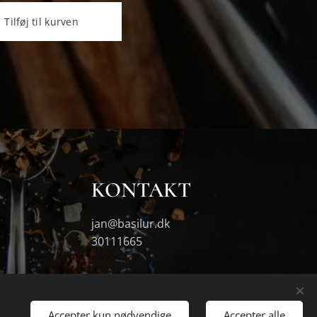
Tilføj til kurven
KONTAKT
jan@basilur.dk
30111665
Accepter kun nødvendige
Accepter alle