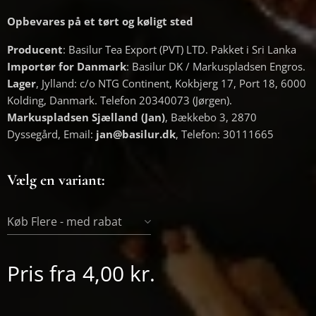
Opbevares på et tørt og køligt sted
Producent
: Basilur Tea Export (PVT) LTD. Pakket i Sri Lanka
Importør for Danmark
: Basilur DK / Markuspladsen Engros.
Lager
, Jylland: c/o NTG Continent, Kokbjerg 17, Port 18, 6000
Kolding, Danmark. Telefon 20340073 (Jørgen).
Markuspladsen Sjælland (Jan)
, Bækkebo 3, 2870
Dyssegård, Email:
jan@basilur.dk
, Telefon: 30111665
Vælg en variant:
Køb Flere - med rabat
Pris fra
4,00
kr.