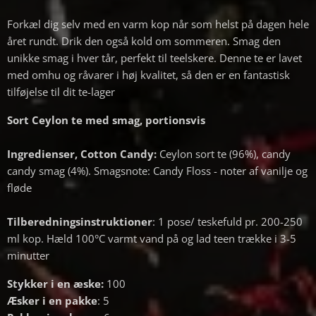
Forkæl dig selv med en varm kop når som helst på dagen hele
året rundt. Drik den også kold om sommeren. Smag den
unikke smag i hver tår, perfekt til teelskere. Denne te er lavet
med omhu og råvarer i høj kvalitet, så den er en fantastisk
tilføjelse til dit te-lager
Sort Ceylon te med smag, portionsvis
Ingredienser,
Cotton Candy:
Ceylon sort te (96%), candy
candy smag (4%). Smagsnote: Candy Floss - noter af vanilje og
fløde
Tilberedningsinstruktioner
: 1 pose/ teskefuld pr. 200-250
ml kop. Hæld 100°C varmt vand på og lad teen trække i 3-5
minutter
Stykker i en æske:
100
Æsker i en pakke
: 5