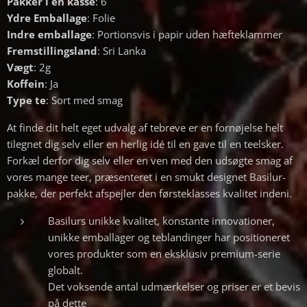
Pakker i en kasse
: 6
Ydre Emballage
: Folie
Indre emballage
: Portionsvis i papir uden hæfteklammer
Fremstillingsland
: Sri Lanka
Vægt
: 2g
Koffein
: Ja
Type te
: Sort med smag
At finde dit helt eget udvalg af tebreve er en fornøjelse helt
tilegnet dig selv eller en herlig idé til en gave til en teelsker.
Forkæl derfor dig selv eller en ven med den udsøgte smag af
vores mange teer, præsenteret i en smukt designet Basilur-
pakke, der perfekt afspejler den førsteklasses kvalitet indeni.
Basilurs unikke kvalitet, konstante innovationer,
unikke emballager og teblandinger har positioneret
vores produkter som en eksklusiv premium-serie
globalt.
Det voksende antal udmærkelser og priser er et bevis
på dette