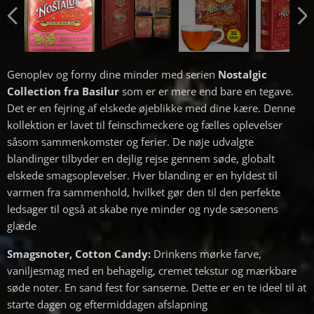
Genoplev og forny dine minder med serien
Nostalgic
Collection fra Basilur
som er er mere end bare en tegave.
Det er en fejring af elskede øjeblikke med dine kære. Denne
kollektion er lavet til feinschmeckere og fælles oplevelser
såsom sammenkomster og ferier. De nøje udvalgte
blandinger tilbyder en dejlig rejse gennem søde, globalt
elskede smagsoplevelser. Hver blanding er en hyldest til
varmen fra sammenhold, hvilket gør den til den perfekte
ledsager til også at skabe nye minder og nyde sæsonens
glæde
Smagsnoter,
Cotton Candy:
Drinkens mørke farve,
vaniljesmag med en behagelig, cremet tekstur og mærkbare
søde noter. En sand fest for sanserne. Dette er en te ideel til at
starte dagen og eftermiddagen afslapning