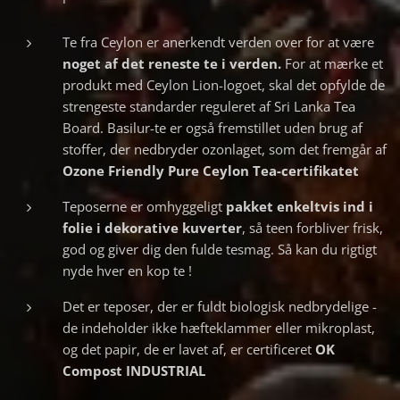
Te fra Ceylon er anerkendt verden over for at være
noget af det reneste te i verden.
For at mærke et
produkt med Ceylon Lion-logoet, skal det opfylde de
strengeste standarder reguleret af Sri Lanka Tea
Board. Basilur-te er også fremstillet uden brug af
stoffer, der nedbryder ozonlaget, som det fremgår af
Ozone Friendly Pure Ceylon Tea-certifikatet
Teposerne er omhyggeligt
pakket
enkeltvis ind i
folie i dekorative kuverter
, så teen forbliver frisk,
god og giver dig den fulde tesmag. Så kan du rigtigt
nyde hver en kop te !
Det er teposer, der er fuldt biologisk nedbrydelige -
de indeholder ikke hæfteklammer eller mikroplast,
og det papir, de er lavet af, er certificeret
OK
Compost INDUSTRIAL