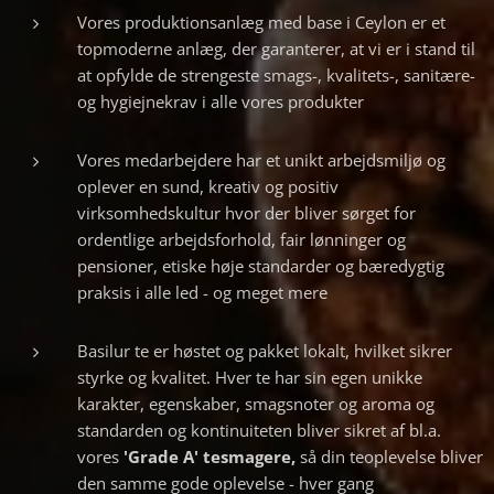
Vores produktionsanlæg med base i Ceylon er et
topmoderne anlæg, der garanterer, at vi er i stand til
at opfylde de strengeste smags-, kvalitets-, sanitære-
og hygiejnekrav i alle vores produkter
Vores medarbejdere har et unikt arbejdsmiljø og
oplever en sund, kreativ og positiv
virksomhedskultur hvor der bliver sørget for
ordentlige arbejdsforhold, fair lønninger og
pensioner, etiske høje standarder og bæredygtig
praksis i alle led - og meget mere
Basilur te er høstet og pakket lokalt, hvilket sikrer
styrke og kvalitet. Hver te har sin egen unikke
karakter, egenskaber, smagsnoter og aroma og
standarden og kontinuiteten bliver sikret af bl.a.
vores
'Grade A' tesmagere,
så din teoplevelse bliver
den samme gode oplevelse - hver gang