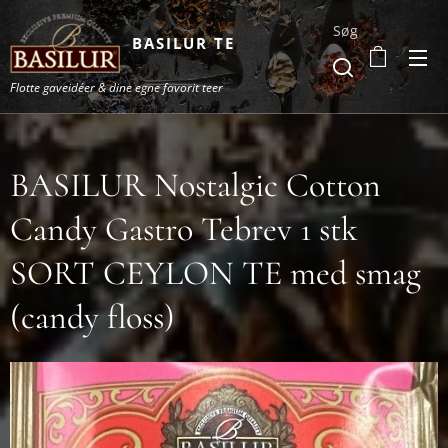
Søg
BASILUR TE
Flotte gaveidéer & dine egne favorit teer
BASILUR Nostalgic Cotton
Candy Gastro Tebrev 1 stk
SORT CEYLON TE med smag
(candy floss)