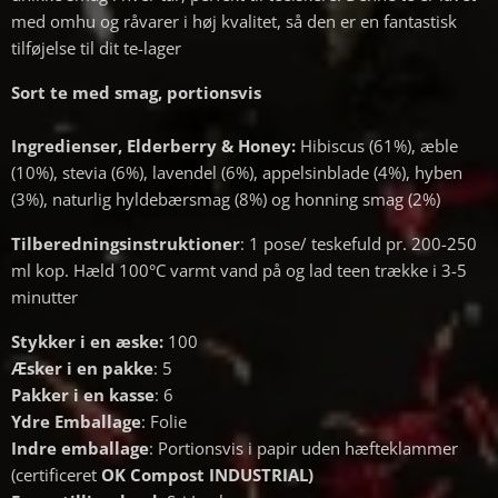
med omhu og råvarer i høj kvalitet, så den er en fantastisk
tilføjelse til dit te-lager
Sort te med smag, portionsvis
Ingredienser,
Elderberry & Honey:
Hibiscus (61%), æble
(10%), stevia (6%), lavendel (6%), appelsinblade (4%), hyben
(3%), naturlig hyldebærsmag (8%) og honning smag (2%)
Tilberedningsinstruktioner
: 1 pose/ teskefuld pr. 200-250
ml kop. Hæld 100°C varmt vand på og lad teen trække i 3-5
minutter
Stykker i en æske:
100
Æsker i en pakke
: 5
Pakker i en kasse
: 6
Ydre Emballage
: Folie
Indre emballage
: Portionsvis i papir uden hæfteklammer
(certificeret
OK Compost INDUSTRIAL)