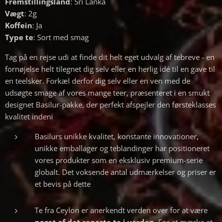
Fremstillingsland
: Sri Lanka
Vægt
: 2g
Koffein
: Ja
Type te
: Sort med smag
Tag på en rejse udi at finde dit helt eget udvalg af tebreve - en
fornøjelse helt tilegnet dig selv eller en herlig idé til en gave til
en teelsker. Forkæl derfor dig selv eller en ven med de
udsøgte smage af vores mange teer, præsenteret i en smukt
designet Basilur-pakke, der perfekt afspejler den førsteklasses
kvalitet indeni
Basilurs unikke kvalitet, konstante innovationer,
unikke emballager og teblandinger har positioneret
vores produkter som en eksklusiv premium-serie
globalt. Det voksende antal udmærkelser og priser er
et bevis på dette
Te fra Ceylon er anerkendt verden over for at være