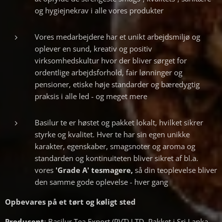
og hygiejnekrav i alle vores produkter
Vores medarbejdere har et unikt arbejdsmiljø og
oplever en sund, kreativ og positiv
virksomhedskultur hvor der bliver sørget for
ordentlige arbejdsforhold, fair lønninger og
pensioner, etiske høje standarder og bæredygtig
praksis i alle led - og meget mere
Basilur te er høstet og pakket lokalt, hvilket sikrer
styrke og kvalitet. Hver te har sin egen unikke
karakter, egenskaber, smagsnoter og aroma og
standarden og kontinuiteten bliver sikret af bl.a.
vores
'Grade A' tesmagere,
så din teoplevelse bliver
den samme gode oplevelse - hver gang
Opbevares på et tørt og køligt sted
Producent
: Basilur Tea Export (PVT) LTD. Pakket i Sri Lanka