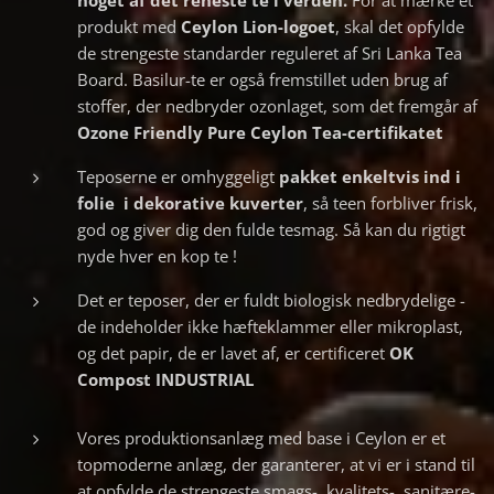
noget af det reneste te i verden.
For at mærke et
produkt med
Ceylon Lion-logoet
, skal det opfylde
de strengeste standarder reguleret af Sri Lanka Tea
Board. Basilur-te er også fremstillet uden brug af
stoffer, der nedbryder ozonlaget, som det fremgår af
Ozone Friendly Pure Ceylon Tea-certifikatet
Teposerne er omhyggeligt
pakket
enkeltvis ind i
folie i dekorative kuverter
, så teen forbliver frisk,
god og giver dig den fulde tesmag. Så kan du rigtigt
nyde hver en kop te !
Det er teposer, der er fuldt biologisk nedbrydelige -
de indeholder ikke hæfteklammer eller mikroplast,
og det papir, de er lavet af, er certificeret
OK
Compost INDUSTRIAL
Vores produktionsanlæg med base i Ceylon er et
topmoderne anlæg, der garanterer, at vi er i stand til
at opfylde de strengeste smags-, kvalitets-, sanitære-