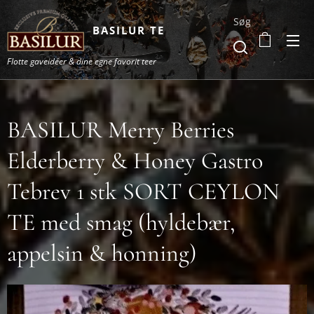
Søg
BASILUR TE
Flotte gaveidéer & dine egne favorit teer
BASILUR Merry Berries
Elderberry & Honey Gastro
Tebrev 1 stk SORT CEYLON
TE med smag (hyldebær,
appelsin & honning)