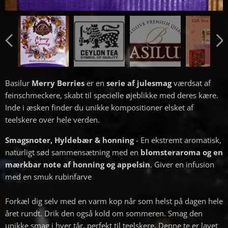
Basilur
Merry Berries
er en
serie af julesmag
værdsat af
feinschmeckere, skabt til specielle øjeblikke med deres kære.
Inde i æsken finder du unikke kompositioner elsket af
teelskere over hele verden.
Smagsnoter,
Hyldebær & honning
- En ekstremt aromatisk,
naturligt sød sammensætning med en
blomsteraroma og en
mærkbar note af honning og appelsin
. Giver en infusion
med en smuk rubinfarve
Forkæl dig selv med en varm kop når som helst på dagen hele
året rundt. Drik den også kold om sommeren. Smag den
unikke smag i hver tår, perfekt til teelskere. Denne te er lavet