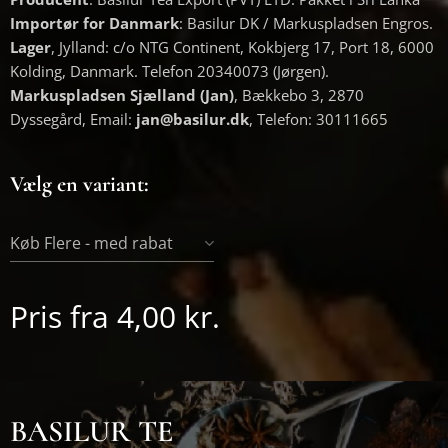
Importør for Danmark
: Basilur DK / Markuspladsen Engros.
Lager
, Jylland: c/o NTG Continent, Kokbjerg 17, Port 18, 6000
Kolding, Danmark. Telefon 20340073 (Jørgen).
Markuspladsen Sjælland (Jan)
, Bækkebo 3, 2870
Dyssegård, Email:
jan@basilur.dk
, Telefon: 30111665
Vælg en variant:
Køb Flere - med rabat
Pris fra
4,00
kr.
BASILUR TE